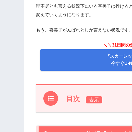
理不尽とも言える状況下にいる喜美子は挫ける
変えていくようになります。
もう、喜美子がんばれとしか言えない状況です
＼＼31日間
『スカーレッ
今すぐU-
目次
1.
『スカーレット』第3週「ビバ！大阪新
2.
『スカーレット』第3週（第17話）を