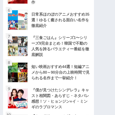
作
6
日常系ほのぼのアニメおすすめ35
選！ゆるく癒される面白い名作を
徹底紹介
7
『三食ごはん』シリーズ1〜シリ
ーズ9完全まとめ！韓国で不動の
人気を誇るバラエティー番組を徹
底解説
8
短い映画おすすめ44選！短編アニ
メから80～90分台の上映時間で見
られる名作まで一挙紹介！
9
『僕が見つけたシンデレラ』キャ
スト相関図・あらすじ・ネタバレ
感想！ソ・ヒョンジン×イ・ミン
ギのラブロマンス
10