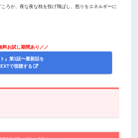
どころか、夜な夜な枕を投げ飛ばし、怒りをエネルギーに
。
の無料お試し期間あり／／
ト』第1話〜最新話を
NEXTで視聴する
生活」第17話あらすじ
見逃した！無料動画は見れる？