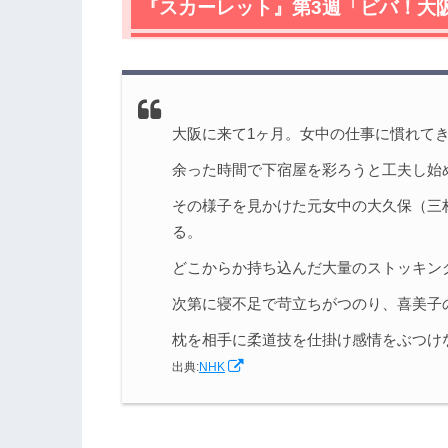
『スカーレット』第3週「ビバ！大
3.
『スカーレット』第3週（第17話）のネ
3.1
喜美子（戸田恵梨香）の心遣いがまさ
3.2
日に日に溜まるのは、段ボールとのぶ
3.3
初任給が出て喜ぶ喜美子（戸田恵梨香
子（三林京子）の想いが苛烈する
大阪に来て1ヶ月。女中の仕事に慣れて
4.
『スカーレット』第3週（第17話）まと
余った時間で下宿屋を彩ろうと工夫し始
5.
その様子を見かけた元女中の大久保（三
『スカーレット』をフルで見れるVOD
る。
6.
『スカーレット』他話のネタバレ記事
どこからか持ち込んだ大量のストッキン
次第に寝不足で苛立ちがつのり、喜美子
枕を相手に柔道技を仕掛け感情をぶつけ
出典:
NHK