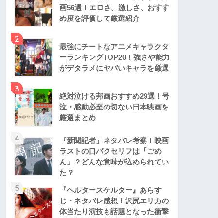
画56選！エロさ、激しさ、おすす
め度を評価して厳選紹介
2
最強にチートなアニメキャラクタ
ーランキングTOP20！強さや能力
がデタラメにヤバいキャラを厳選
3
絶対泣ける邦画おすすめ29選！号
泣・感動必至の切ない日本映画を
厳選まとめ
4
『新聞記者』ネタバレ考察！映画
ラストの口パクセリフは「ごめ
ん」？どんな意味が込められてい
た？
5
『ヘルタースケルター』あらす
じ・ネタバレ感想！沢尻エリカの
体当たり演技も話題となった衝撃