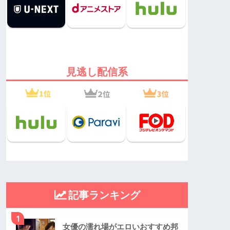
見逃し配信系
記事ランキング
1
女優の濡れ場がエロいおすすめ邦