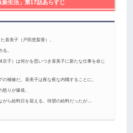
阪新生活」第17話あらすじ
タバレ！
か自分を苦しめることに…。
子（三林京子）への怒り
）。予想よりはるかに低い金額の理由を聞き、打倒のぶ
きた喜美子（戸田恵梨香）。
め
める。
林京子）は何かを思いつき喜美子に新たな仕事を命じ
一覧
一覧
グの補修だ。喜美子は夜な夜な内職することに。
の怒りが爆発。
ながら給料日を迎える。待望の給料だったが…