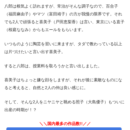
八郎は根気よく訪れますが、常治がそんな調子なので、百合子
（福田麻由子）やマツ（富田靖子）の方が我慢の限界です。それ
でも2人で頑張ると喜美子（戸田恵梨香）は言い、東京にいる直子
（桜庭ななみ）からもエールをもらいます。
いつものように陶芸を習いに来ますが、タダで教わっている以上
は片づけたいと言い出す喜美子。
すると八郎は、授業料を取ろうかと言い出しました。
喜美子はちょっと嫌な顔をしますが、それが後に素敵なものにな
ると考えると、自然と2人の仲は良い感じに。
そして、そんな2人をニヤニヤと眺める照子（大島優子）もついに
出産の時期が！？
＼＼国内最多の作品数!!／／