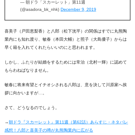
— 朝ドラ「スカーレット」第11週
の常治（北村一輝）さん！？
(@asadora_bk_nhk)
December 9, 2019
3.
『スカーレット』第11週（第63話）まとめ
4.
『スカーレット』他話のネタバレ記事一覧
喜美子（戸田恵梨香）と八郎（松下洸平）の関係はすでに丸熊陶
業内にも知れ渡り、敏春（本田大輔）と照子（大島優子）からは
早く籍を入れてくれたらいいのにと思われます。
しかし、ふたりが結婚をするためには常治（北村一輝）に認めて
もらわねばなりません。
敏春に将来有望とイチオシされる八郎は、意を決して川原家へ挨
拶に向かいますが…。
さて、どうなるのでしょう。
→
朝ドラ『スカーレット』第11週（第62話）あらすじ・ネタバレ
感想！八郎と喜美子の噂が丸熊陶業内に広がる