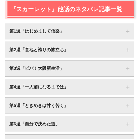
『スカーレット』他話のネタバレ記事一覧
第1週「はじめまして信楽」
関連記事
第2週「意地と誇りの旅立ち」
『スカーレット』第1週（第1話）あらすじ・
ネタバレ感想！お人好しの父とやんちゃな娘
関連記事
第3週「ビバ！大阪新生活」
に元気をもらえる
『スカーレット』第2週（第7話）あらすじ・
ネタバレ感想！喜美子たち、借金取りを怒ら
関連記事
第4週「一人前になるまでは」
せてピンチ！
『スカーレット』第3週（第13話）あらす
じ・ネタバレと無料動画情報！喜美子、大阪
関連記事
第5週「ときめきは甘く苦く」
でさっそくやらかす！
関連記事
『スカーレット』第4週（第19話）あらす
じ・ネタバレ感想！喜美子は5倍の給料という
関連記事
『スカーレット』第1週（第2話）あらすじ・
第6週「自分で決めた道」
条件の引き抜きに乗る？
ネタバレ感想！陶芸家・慶乃川善（村上ジョ
関連記事
『スカーレット』第5週（第25話）あらす
ージ）との出会い
じ・ネタバレ感想！圭介の恋を応援するため
関連記事
『スカーレット』第2週（第8話）あらすじ・