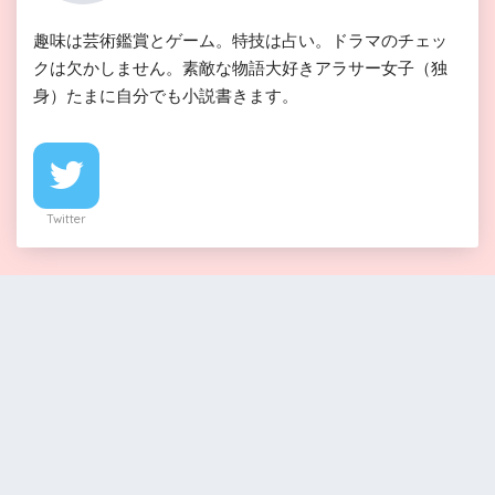
に告白！答えは…？
趣味は芸術鑑賞とゲーム。特技は占い。ドラマのチェッ
関連記事
クは欠かしません。素敵な物語大好きアラサー女子（独
『スカーレット』第12週（第72話）あらす
身）たまに自分でも小説書きます。
じ・ネタバレ感想！喜美子と八郎が独立！そ
関連記事
して長男も誕生。
『スカーレット』第13週（第78話）あらす
じ・ネタバレ感想！ジョージ富士川からアー
トの自由さを教わる
Twitter