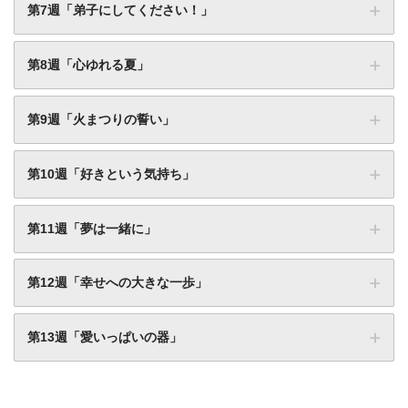
第7週「弟子にしてください！」
喜美子が奮闘！
ネタバレ感想！草間が喜美子たちのために柔
関連記事
『スカーレット』第6週（第31話）あらす
道を教える！
じ・ネタバレ感想！母が倒れたと聞き、急い
関連記事
『スカーレット』第3週（第14話）あらす
第8週「心ゆれる夏」
で信楽へ帰ったが…
じ・ネタバレと無料動画情報！喜美子、1日目
関連記事
『スカーレット』第7週（第37話）あらす
でクビを言い渡される
関連記事
じ・ネタバレ感想！絵付けの仕事を始める喜
関連記事
『スカーレット』第4週（第20話）あらす
第9週「火まつりの誓い」
美子が楽しそう
じ・ネタバレ感想！喜美子、新聞社で働くち
関連記事
『スカーレット』第1週（第3話）あらすじ・
『スカーレット』第8週（第43話）あらす
や子に感動する
ネタバレ感想！心の栄養が足りていない草間
関連記事
じ・ネタバレ感想！深野に弟子入りして3年が
関連記事
『スカーレット』第5週（第26話）あらす
に喜美子が思うこと
第10週「好きという気持ち」
経った喜美子の現在地は？
じ・ネタバレ感想！喜美子にまさかの恋の予
関連記事
『スカーレット』第2週（第9話）あらすじ・
『スカーレット』第9週（第49話）あらす
感！？
ネタバレ感想！喜美子と照子の夢とは？少し
関連記事
じ・ネタバレ感想！喜美子と八郎がなんだか
関連記事
『スカーレット』第6週（第32話）あらす
ずつ未来を考え始める
第11週「夢は一緒に」
良い雰囲気？
じ・ネタバレ感想！喜美子不在中、常治がさ
関連記事
『スカーレット』第3週（第15話）あらす
『スカーレット』第10週（第55話）あらす
らにダメ親父に…
じ・ネタバレと無料動画情報！喜美子「働き
関連記事
じ・ネタバレ感想！喜美子、八郎を通じて陶
関連記事
『スカーレット』第7週（第38話）あらす
たい」と再び懇願する
第12週「幸せへの大きな一歩」
芸と出会う。
関連記事
じ・ネタバレ感想！喜美子の不在中に常治が
関連記事
『スカーレット』第4週（第21話）あらす
『スカーレット』第11週（第61話）あらす
大暴れで惨劇に。
じ・ネタバレ感想！新聞社から好待遇の誘い
関連記事
『スカーレット』第1週（第4話）あらすじ・
じ・ネタバレ感想！常治が手のひらを返し、
関連記事
『スカーレット』第8週（第44話）あらす
に喜美子が出した決断
第13週「愛いっぱいの器」
ネタバレ感想！善の陶芸品を見た喜美子が発
付き合いを断固拒否！
関連記事
じ・ネタバレ感想！照子が結婚し、驚きのキ
関連記事
『スカーレット』第5週（第27話）あらす
『スカーレット』第12週（第67話）あらす
した言葉とは
ャラ変化を見せる
じ・ネタバレ感想！圭介とあき子の交際が始
関連記事
『スカーレット』第2週（第10話）あらす
じ・ネタバレ感想！喜美子と八郎の考え方に
関連記事
『スカーレット』第9週（第50話）あらす
まる中、喜美子の胸中は？
じ・ネタバレ感想！川島夕空→戸田恵梨香
すれ違い！？
関連記事
じ・ネタバレ感想！父の葬儀を終え、照子は
関連記事
『スカーレット』第6週（第33話）あらす