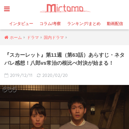
インタビュー
コラム/考察
ランキング/まとめ
動画配信
ホーム
ドラマ
国内ドラマ
『スカーレット』第11週（第63話）あらすじ・ネタ
バレ感想！八郎vs常治の根比べ対決が始まる！
2019/12/11
2020/02/20