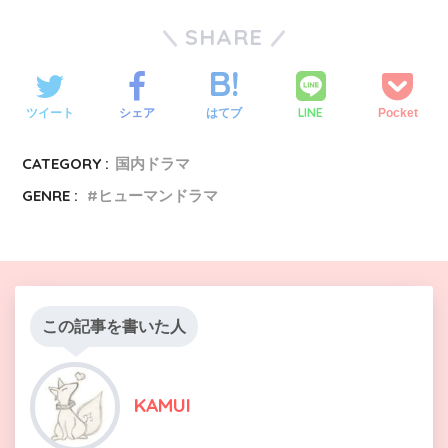
原家に安定をもたらす
じ・ネタバレ感想！喜美子にひょんなことか
最期に涙が止まらない
関連記事
じ・ネタバレ感想！草間が直子を連れて信楽
関連記事
『スカーレット』第7週（第41話）あらす
ら入社の誘いが？
SHARE
へ戻る
じ・ネタバレ感想！常治と深野が意気投合？
関連記事
『スカーレット』第4週（第24話）あらす
『スカーレット』第11週（第65話）あらす
じ・ネタバレ感想！照子の手紙で喜美子は禁
関連記事
じ・ネタバレ感想！結婚話の最終決戦。常治
関連記事
『スカーレット』第8週（第47話）あらす
断のあの日を思い出す
の答えは？
じ・ネタバレ感想！喜美子、日本初の女性絵
関連記事
『スカーレット』第5週（第30話）あらす
LINE
ツイート
シェア
はてブ
Pocket
『スカーレット』第12週（第70話）あらす
付師として新聞の取材へ
じ・ネタバレ感想！喜美子と草間、意を決し
関連記事
じ・ネタバレ感想！喜美子の作品が大野家
関連記事
『スカーレット』第9週（第53話）あらす
て奥さんの店へ
へ！いくらで売れる？
CATEGORY :
国内ドラマ
じ・ネタバレ感想！フカ先生愛が強すぎて、
関連記事
『スカーレット』第6週（第36話）あらす
『スカーレット』第13週（第76話）あらす
常治のプライドに傷が…
じ・ネタバレ感想！喜美子が本当にやりたい
GENRE :
ヒューマンドラマ
関連記事
じ・ネタバレ感想！葬儀の数日後、ついに直
『スカーレット』第10週（第59話）あらす
仕事を見つける
子が帰って来たが…
じ・ネタバレ感想！直子の悩みは思春期なら
関連記事
『スカーレット』第7週（第42話）あらす
ではのアレだった…
じ・ネタバレ感想！常治の意地に火がつき、
関連記事
『スカーレット』第11週（第66話）あらす
晴れて喜美子は絵付師へ
じ・ネタバレ感想！壁にぶつかる八郎を、喜
関連記事
『スカーレット』第8週（第48話）あらす
美子はどう支える！？
じ・ネタバレ感想！深野先生（イッセー尾
関連記事
『スカーレット』第12週（第71話）あらす
この記事を書いた人
形）の器の大きさに感動
じ・ネタバレ感想！八郎が新人賞を受賞し、
関連記事
『スカーレット』第9週（第54話）あらす
喜美子との結婚が実現！
じ・ネタバレ感想！喜美子に新しい出会いの
関連記事
『スカーレット』第13週（第77話）あらす
予感…？
KAMUI
じ・ネタバレ感想！常治から解放された直子
『スカーレット』第10週（第60話）あらす
の進む道とは？
じ・ネタバレ感想！喜美子が意を決して八郎