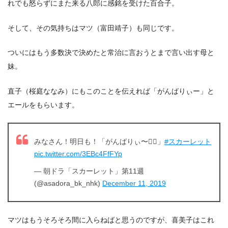
れでも怒らずにまた来る八郎に感銘を受けた百合子。
そして、その気持ちはマツ（富田靖子）も同じです。
ついにはもう多数決で決めたと常治に言おうとまで言い出す母と
妹。
直子（桜庭ななみ）にもこのことを伝えれば「がんばりぃー」と
エールをもらいます。
みなさん！明日も！「がんばりぃ〜🙋‍♀️」
#スカーレット
pic.twitter.com/3EBc4FfFYp
— 朝ドラ「スカーレット」第11週
(@asadora_bk_nhk)
December 11, 2019
マツはもうそろそろ間に入らねばと思うのですが、喜美子はこれ