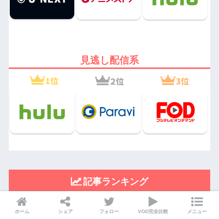
見逃し配信系
記事ランキング
1
女優の濡れ場がエロいおすすめ邦画56選！エ
ホーム
シェア
フォロー
VOD完全比較
メニュー