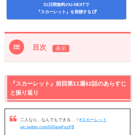
31日間無料のU-NEXTで
『スカーレット』を視聴する
目次
1.
『スカーレット』前回第11週62話のあらすじと振り返り
2.
【ネタバレ】『スカーレット』第11週（第63話）あらす
じと感想
『スカーレット』前回第11週62話のあらすじ
2.1
「結婚は認めない」の一点張りの常治（北村一輝）は、
と振り返り
その話題さえ出させない！
2.2
川原家の女は、みんな八郎（松下洸平）と喜美子（戸
田恵梨香）の味方
2.3
夢と幸せが膨らむ「夫婦貯金」
二人なら、なんでもできる…！
#スカーレット
2.4
親友・照子（大島優子）の願いと危機？
pic.twitter.com/GGjpwFqzFB
2.5
待てど暮らせど八郎（松下洸平）が来なくてイライラ