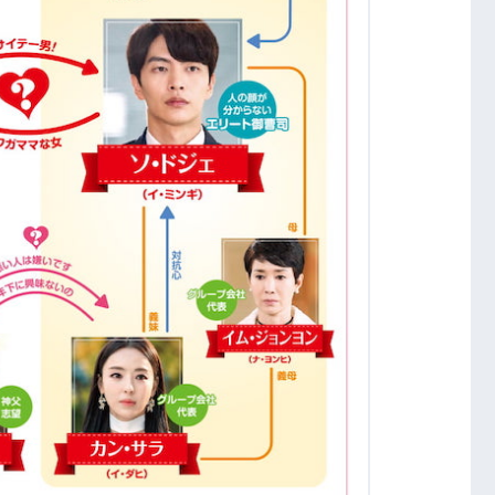
・ミンギ）のロマンス
side～』まとめ