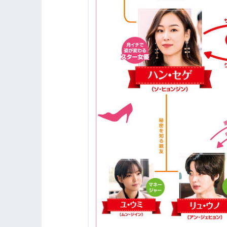
2.3
セゲ（ソ・ヒョンジン）とドジェ（イ
3.
『僕が見つけたシンデレラ～Beauty In