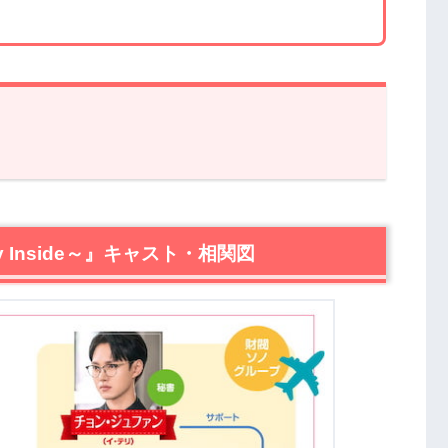
side～』キャスト・相関図
 Inside～』キャスト・相関図
auty Inside～』あらすじ・感想
ン）の秘密
密