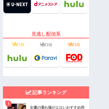
見逃し配信系
記事ランキング
1
女優の濡れ場がエロいおすすめ邦