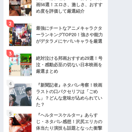
画56選！エロさ、激しさ、おすす
め度を評価して厳選紹介
2
最強にチートなアニメキャラクタ
ーランキングTOP20！強さや能力
がデタラメにヤバいキャラを厳選
3
絶対泣ける邦画おすすめ29選！号
泣・感動必至の切ない日本映画を
厳選まとめ
4
『新聞記者』ネタバレ考察！映画
ラストの口パクセリフは「ごめ
ん」？どんな意味が込められてい
た？
5
『ヘルタースケルター』あらす
じ・ネタバレ感想！沢尻エリカの
体当たり演技も話題となった衝撃