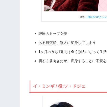
出典:
『僕が見つけたシンデレ
韓国のトップ女優
ある日突然、別人に変身してしまう
1ヶ月のうち1週間は全く別人になって生
明るく前向きだが、変身することに不安を
イ・ミンギ / 役:ソ・ドジェ