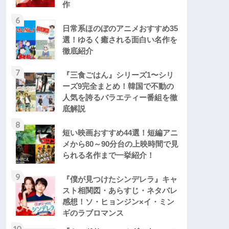
作
6
日常系ほのぼのアニメおすすめ35
選！ゆるく癒される面白い名作を
徹底紹介
7
『三食ごはん』シリーズ1〜シリ
ーズ9完全まとめ！韓国で不動の
人気を誇るバラエティー番組を徹
底解説
8
短い映画おすすめ44選！短編アニ
メから80～90分台の上映時間で見
られる名作まで一挙紹介！
9
『僕が見つけたシンデレラ』キャ
スト相関図・あらすじ・ネタバレ
感想！ソ・ヒョンジン×イ・ミン
ギのラブロマンス
10