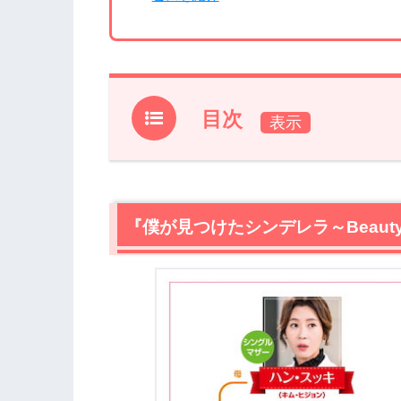
目次
1.
『僕が見つけたシンデレラ～Beauty In
1.1
ソ・ヒョンジン / 役:ハン・セゲ
1.2
イ・ミンギ / 役:ソ・ドジェ
『僕が見つけたシンデレラ～Beauty
1.3
アン・ジェヒョン / 役:リュ・ウノ
1.4
イ・ダヒ / 役:カン・サラ
1.5
ムン・ジイン / 役:ユ・ウミ
2.
【ネタバレ】『僕が見つけたシンデレラ～Be
2.1
トップ女優ハン・セゲ（ソ・ヒョンジ
2.2
御曹司ソ・ドジェ（イ・ミンギ）の秘