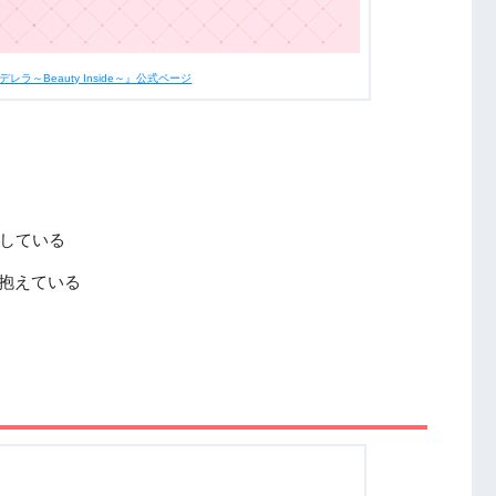
ラ～Beauty Inside～』公式ページ
活している
抱えている