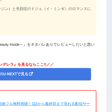
ンジン）と失顔症のドジェ（イ・ミンギ）のロマンスに
ty Inside～』をネタバレありでレビューしたいと思い
ンデレラ』を見るならここ!!／／
のU-NEXTで見る
動画フル無料視聴！1話から最終回まで見れる配信サー