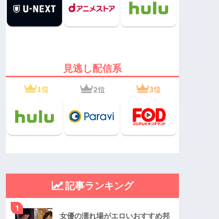
見逃し配信系
記事ランキング
1
女優の濡れ場がエロいおすすめ邦