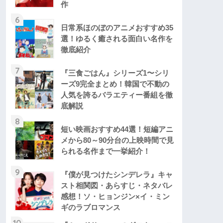
作
6
日常系ほのぼのアニメおすすめ35
選！ゆるく癒される面白い名作を
徹底紹介
7
『三食ごはん』シリーズ1〜シリ
ーズ9完全まとめ！韓国で不動の
人気を誇るバラエティー番組を徹
底解説
8
短い映画おすすめ44選！短編アニ
メから80～90分台の上映時間で見
られる名作まで一挙紹介！
9
『僕が見つけたシンデレラ』キャ
スト相関図・あらすじ・ネタバレ
感想！ソ・ヒョンジン×イ・ミン
ギのラブロマンス
10