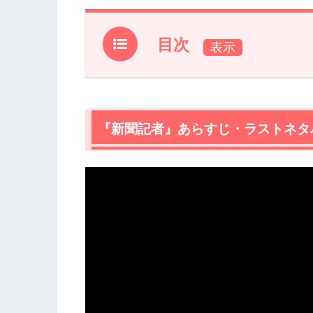
目次
1.
『新聞記者』あらすじ・ラストネタバレ
1.1
あらすじ
1.2
ラストネタバレ
『新聞記者』あらすじ・ラストネタ
2.
『新聞記者』ラストの口パクセリフを
2.1
何と言っていた？
2.2
なぜラストのセリフが「ごめん」なの
2.3
ラストで杉原（松坂桃李）はどうなっ
3.
『新聞記者』ラストの口パクセリフ考