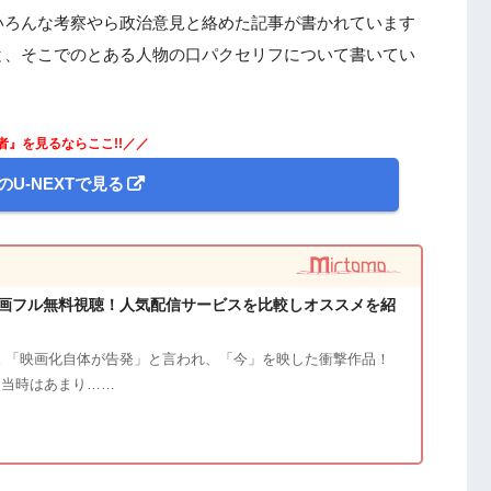
いろんな考察やら政治意見と絡めた記事が書かれています
と、そこでのとある人物の口パクセリフについて書いてい
者』を見るならここ!!／／
のU-NEXTで見る
画フル無料視聴！人気配信サービスを比較しオススメを紹
 「映画化自体が告発」と言われ、「今」を映した衝撃作品！
開当時はあまり……