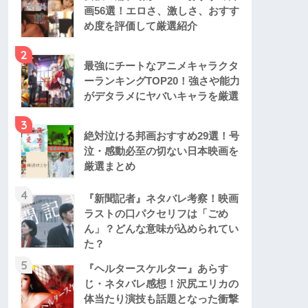
画56選！エロさ、激しさ、おすす
め度を評価して厳選紹介
2
最強にチートなアニメキャラクタ
ーランキングTOP20！強さや能力
がデタラメにヤバいキャラを厳選
3
絶対泣ける邦画おすすめ29選！号
泣・感動必至の切ない日本映画を
厳選まとめ
4
『新聞記者』ネタバレ考察！映画
ラストの口パクセリフは「ごめ
ん」？どんな意味が込められてい
た？
5
『ヘルタースケルター』あらす
じ・ネタバレ感想！沢尻エリカの
体当たり演技も話題となった衝撃