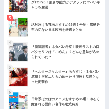
グTOP20！強さや能力がデタラメにヤバいキ
ャラを厳選
3
絶対泣ける邦画おすすめ29選！号泣・感動必
至の切ない日本映画を厳選まとめ
4
『新聞記者』ネタバレ考察！映画ラストの口
パクセリフは「ごめん」？どんな意味が込め
られていた？
5
『ヘルタースケルター』あらすじ・ネタバレ
感想！沢尻エリカの体当たり演技も話題とな
った衝撃作
6
日常系ほのぼのアニメおすすめ35選！ゆるく
癒される面白い名作を徹底紹介