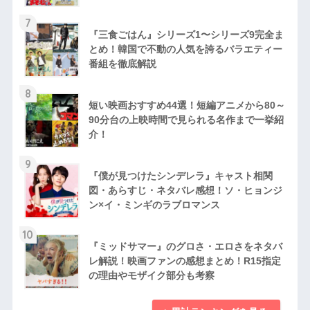
7
『三食ごはん』シリーズ1〜シリーズ9完全ま
とめ！韓国で不動の人気を誇るバラエティー
番組を徹底解説
8
短い映画おすすめ44選！短編アニメから80～
90分台の上映時間で見られる名作まで一挙紹
介！
9
『僕が見つけたシンデレラ』キャスト相関
図・あらすじ・ネタバレ感想！ソ・ヒョンジ
ン×イ・ミンギのラブロマンス
10
『ミッドサマー』のグロさ・エロさをネタバ
レ解説！映画ファンの感想まとめ！R15指定
の理由やモザイク部分も考察