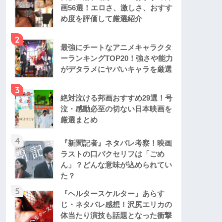
画56選！エロさ、激しさ、おすす
め度を評価して厳選紹介
2
最強にチートなアニメキャラクタ
ーランキングTOP20！強さや能力
がデタラメにヤバいキャラを厳選
3
絶対泣ける邦画おすすめ29選！号
泣・感動必至の切ない日本映画を
厳選まとめ
4
『新聞記者』ネタバレ考察！映画
ラストの口パクセリフは「ごめ
ん」？どんな意味が込められてい
た？
5
『ヘルタースケルター』あらす
じ・ネタバレ感想！沢尻エリカの
体当たり演技も話題となった衝撃