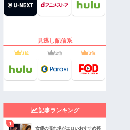
見逃し配信系
記事ランキング
1
女優の濡れ場がエロいおすすめ邦