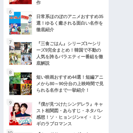
作
6
日常系ほのぼのアニメおすすめ35
選！ゆるく癒される面白い名作を
徹底紹介
7
『三食ごはん』シリーズ1〜シリ
ーズ9完全まとめ！韓国で不動の
人気を誇るバラエティー番組を徹
底解説
8
短い映画おすすめ44選！短編アニ
メから80～90分台の上映時間で見
られる名作まで一挙紹介！
9
『僕が見つけたシンデレラ』キャ
スト相関図・あらすじ・ネタバレ
感想！ソ・ヒョンジン×イ・ミン
ギのラブロマンス
10