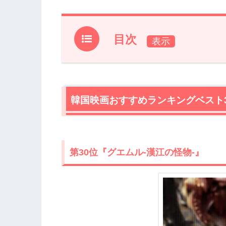
目次
1.
韓国映画おすすめランキングベスト30
1.1
第30位『グエムル-漢江の怪物-』
1.2
第29位『ディヴァイン・フューリー/
韓国映画おすすめランキングベスト
1.3
第28位『猟奇的な彼女』
1.4
第27位『イルマーレ』
1.5
第26位『コンフィデンシャル/共助』
1.6
第25位『シークレット・ミッション』
第30位『グエムル-漢江の怪物-』
1.7
第24位『ミッドナイト・ランナー』
1.8
第23位『私の頭の中の消しゴム』
1.9
第22位『JSA』
1.10
第21位『オールド・ボーイ』
1.11
第20位『王になった男』