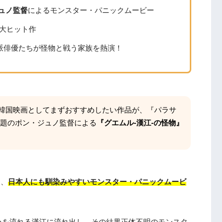
を越えて〜』
ュノ監督
によるモンスター・パニックムービー
た大ヒット作
【初心者向け】：まとめ
派俳優たちが怪物と戦う家族を熱演！
韓国映画としてまずおすすめしたい作品が、『パラサ
話題のポン・ジュノ監督による
『グエムル-漢江-の怪物』
は、
日本人にも馴染みやすいモンスター・パニックムービ
心を流れる漢江に流れ出し、その結果正体不明のモンスタ