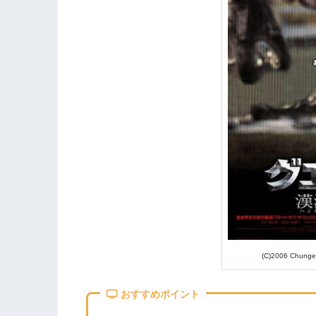
1.12
第19位『ベテラン』
1.13
第18位『怪しい彼女』
1.14
第17位『EXIT』
1.15
第16位『The Witch / 魔女』
1.16
第15位『国際市場で逢いましょう』
1.17
第14位『神と共に』
1.18
第13位『新感染 ファイナル・エクス
1.19
第12位『殺人の追憶』
1.20
第11位『悪人伝』
1.21
第10位『チェイサー』
1.22
第9位『アジョシ』
1.23
第8位『エクストリーム・ジョブ』
1.24
第7位『サニー 永遠の仲間たち』
1.25
第6位『ビューティー・インサイド』
(C)2006 Chungeor
1.26
第5位『ハロー！？ゴースト』
1.27
第4位『無垢なる証人』
おすすめポイント
1.28
第3位『パラサイト 半地下の家族』