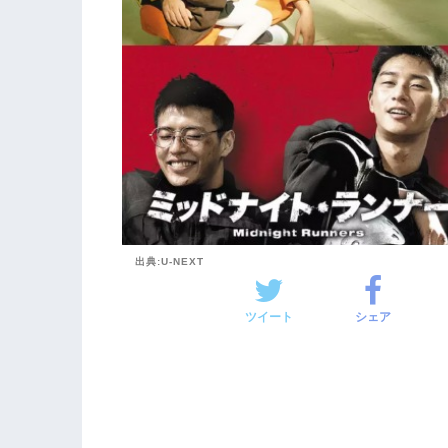
出典:U-NEXT
ツイート
シェア