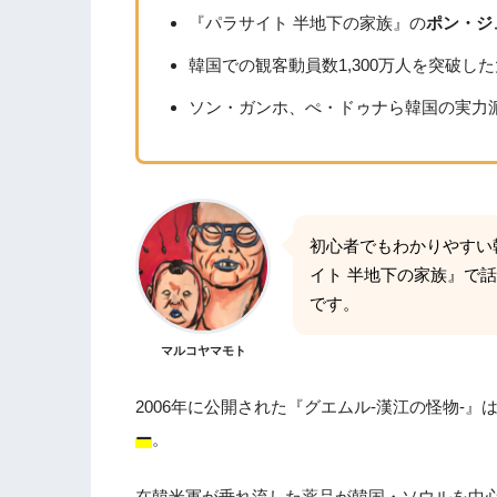
1.29
第2位『タクシー運転手〜約束は海
『パラサイト 半地下の家族』の
ポン・ジ
1.30
第1位『7番房の奇跡』
韓国での観客動員数1,300万人を突破し
2.
韓国映画おすすめランキングベスト30
ソン・ガンホ、ぺ・ドゥナら韓国の実力
初心者でもわかりやすい
イト 半地下の家族』で
です。
マルコヤマモト
2006年に公開された『グエムル-漢江の怪物-』
ー
。
在韓米軍が垂れ流した薬品が韓国・ソウルを中