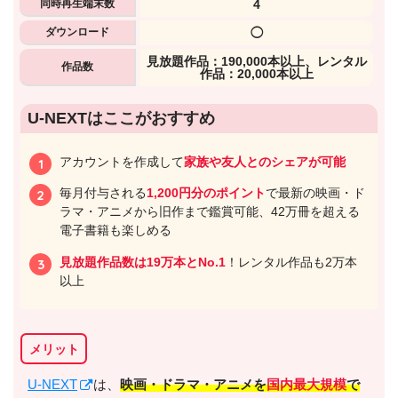
同時再生端末数
4
ダウンロード
◯
⾒放題作品：190,000本以上、レンタル
作品数
作品：20,000本以上
U-NEXTはここがおすすめ
アカウントを作成して
家族や友人とのシェアが可能
毎月付与される
1,200円分のポイント
で最新の映画・ド
ラマ・アニメから旧作まで鑑賞可能、42万冊を超える
電子書籍も楽しめる
見放題作品数は19万本とNo.1
！レンタル作品も2万本
以上
メリット
U-NEXT
は、
映画・ドラマ・アニメを
国内最大規模
で