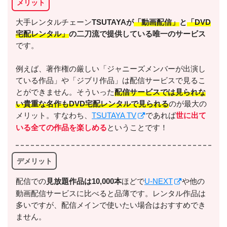
メリット
出典:
U-NEXT
大手レンタルチェーン
TSUTAYAが
「動画配信」
と
「DVD
宅配レンタル」
の二刀流で提供している唯一のサービス
です。
例えば、著作権の厳しい「ジャニーズメンバーが出演し
ている作品」や「ジブリ作品」は配信サービスで見るこ
＼＼31日間無料!!お試し解約もOK／／
とができません。そういった
配信サービスでは見られな
い貴重な名作もDVD宅配レンタルで見られる
のが最大の
今すぐ無料でU-NEXTで見る
メリット。すなわち、
TSUTAYA TV
であれば
世に出て
いる全ての作品を楽しめる
ということです！
デメリット
配信での
⾒放題作品は10,000本
ほどで
U-NEXT
や他の
動画配信サービスに比べると品薄です。レンタル作品は
多いですが、配信メインで使いたい場合はおすすめでき
出典:
U-NEXTヘルプセンター
ません。