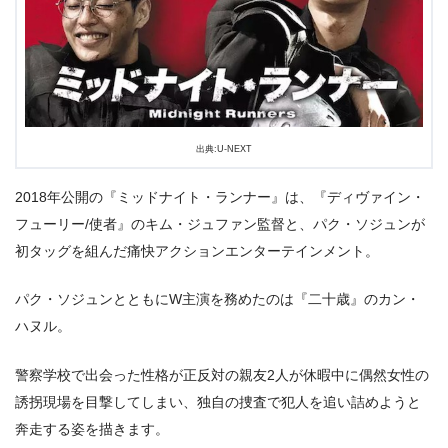
出典:
U-NEXT
出典:U-NEXT
2018年公開の『ミッドナイト・ランナー』は、『ディヴァイン・
フューリー/使者』のキム・ジュファン監督と、パク・ソジュンが
初タッグを組んだ痛快アクションエンターテインメント。
パク・ソジュンとともにW主演を務めたのは『二十歳』のカン・
＼＼31日間無料!!お試し解約もOK／／
ハヌル。
今すぐ無料でU-NEXTで見る
警察学校で出会った性格が正反対の親友2人が休暇中に偶然女性の
誘拐現場を目撃してしまい、独自の捜査で犯人を追い詰めようと
奔走する姿を描きます。