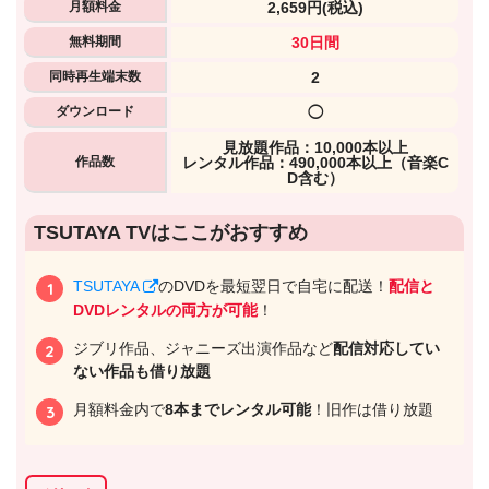
月額料金
2,659円
(税込)
無料期間
30日間
同時再生端末数
2
ダウンロード
◯
⾒放題作品：10,000本以上
作品数
レンタル作品：490,000本以上（音楽C
D含む）
出典:
U-NEXTヘルプセンター
TSUTAYA TVはここがおすすめ
TSUTAYA
のDVDを最短翌日で自宅に配送！
配信と
DVDレンタルの両方が可能
！
ジブリ作品、ジャニーズ出演作品など
配信対応してい
ない作品も借り放題
月額料金内で
8本までレンタル可能
！旧作は借り放題