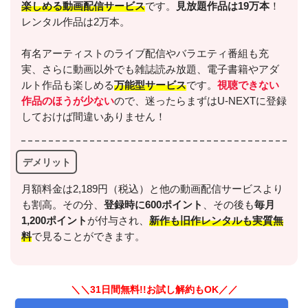
楽しめる動画配信サービス
です。
見放題作品は19万本
！
レンタル作品は2万本。
有名アーティストのライブ配信やバラエティ番組も充
実、さらに動画以外でも雑誌読み放題、電子書籍やアダ
ルト作品も楽しめる
万能型サービス
です。
視聴できない
作品のほうが少ない
ので、迷ったらまずはU-NEXTに登録
しておけば間違いありません！
デメリット
月額料金は2,189円（税込）と他の動画配信サービスより
も割高。その分、
登録時に600ポイント
、その後も
毎月
1,200ポイント
が付与され、
新作も旧作レンタルも実質無
料
で見ることができます。
＼＼31日間無料!!お試し解約もOK／／