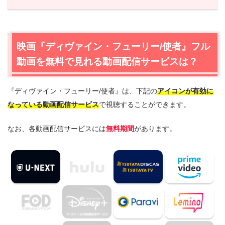
1.
映画『ディヴァイン・フューリー/使者』フル動画を無料
で見れる動画配信サービスは？
1.1
映画『ディヴァイン・フューリー/使者』の無料視聴はU-
映画『ディヴァイン・フューリー/使者』フル
NEXTが一番おすすめ
動画を無料で見れる動画配信サービスは？
1.2
映画『ディヴァイン・フューリー/使者』を動画配信＆
宅配レンタルで楽しめるTSUTAYA TVもおすすめ
『ディヴァイン・フューリー/使者』は、下記の
アイコンが有効に
2.
映画『ディヴァイン・フューリー/使者』作品情報
なっている動画配信サービス
で視聴することができます。
2.1
映画『ディヴァイン・フューリー/使者』あらすじ
2.2
映画『ディヴァイン・フューリー/使者』キャスト・登
なお、各動画配信サービスには
無料期間
があります。
場人物
2.3
映画『ディヴァイン・フューリー/使者』制作スタッフ
3.
映画『ディヴァイン・フューリー/使者』を見たい人にお
すすめの関連作品
3.1
『ミッドナイト・ランナー』（2017年）
3.2
『パラサイト 半地下の家族』（2019年）
3.3
『悪のクロニクル』（2015年）