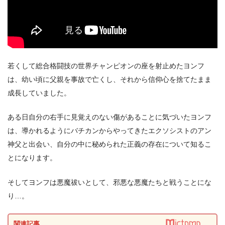
出典:
U-NEXT
若くして総合格闘技の世界チャンピオンの座を射止めたヨンフ
は、幼い頃に父親を事故で亡くし、それから信仰心を捨てたまま
成長していました。
ある日自分の右手に見覚えのない傷があることに気づいたヨンフ
＼＼31日間無料!!お試し解約もOK／／
は、導かれるようにバチカンからやってきたエクソシストのアン
今すぐ無料でU-NEXTで見る
神父と出会い、自分の中に秘められた正義の存在について知るこ
とになります。
そしてヨンフは悪魔祓いとして、邪悪な悪魔たちと戦うことにな
り…。
関連記事