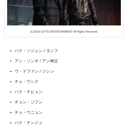
＼＼31日間無料!!お試し解約もOK／／
今すぐ無料でU-NEXTで見る
(C)2019 LOTTE ENTERTAINMENT All Rights Reserved.
パク・ソジュン / ヨンフ
アン・ソンギ / アン神父
ウ・ドファン / ジシン
チェ・ウシク
パク・チヒョン
チョン・ジフン
チョ・ウニョン
パク・チンジュ
出典:
U-NEXT