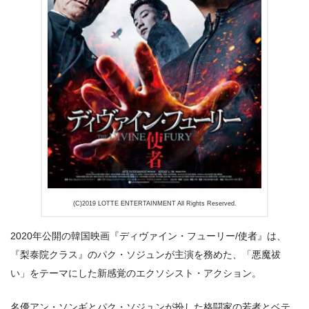
出典:
U-NEXT
(C)2019 LOTTE ENTERTAINMENT All Rights Reserved.
2020年公開の韓国映画『ディヴァイン・フューリー/使者』は、
『梨泰院クラス』のパク・ソジュンが主演を務めた、「悪魔祓
い」をテーマにした新感覚のエクソシスト・アクション。
名優アン・ソンギとパク・ソジュンが扮した格闘家の若者とベテ