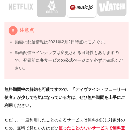
4.
映画『ディヴァイン・フューリー/使者』の動画は
DailymotionやPandoraではなく、配信サービスで安全に
見よう
注意点
5.
映画『ディヴァイン・フューリー/使者』動画フル無料視
動画の配信情報は2021年2月2日時点のモノです。
聴まとめ
動画配信ラインナップは変更される可能性もありますの
で、登録前に
各サービスの公式ページ
にて必ずご確認くだ
さい。
無料期間中の解約も可能ですので、『ディヴァイン・フューリー/
使者』が少しでも気になっている方は、ぜひ無料期間を上手にご
利用ください。
ただし、一度利用したことのあるサービスは無料お試し対象外の
ため、無料で見たい方はぜひ
使ったことのないサービスで無料登