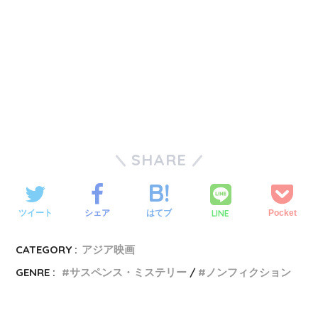
SHARE
LINE
ツイート
シェア
はてブ
Pocket
CATEGORY :
アジア映画
GENRE :
サスペンス・ミステリー
ノンフィクション