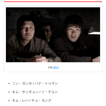
＼＼31日間無料!!お試し解約もOK／／
出典:
IMDB
今すぐ無料でU-NEXTで見る
ソン・ガンホ / パク・トゥマン
キム・サンギョン / ソ・テユン
キム・レハ / チョ・ヨング