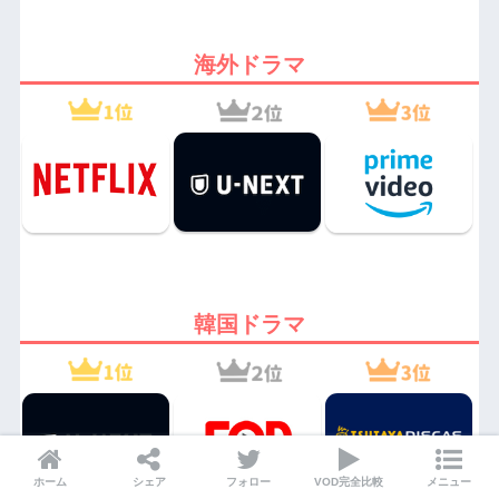
海外ドラマ
韓国ドラマ
ホーム
シェア
フォロー
VOD完全比較
メニュー