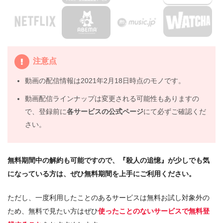
注意点
動画の配信情報は2021年2月18日時点のモノです。
動画配信ラインナップは変更される可能性もありますの
で、登録前に
各サービスの公式ページ
にて必ずご確認くだ
さい。
無料期間中の解約も可能ですので、『殺人の追憶』が少しでも気
になっている方は、ぜひ無料期間を上手にご利用ください。
ただし、一度利用したことのあるサービスは無料お試し対象外の
ため、無料で見たい方はぜひ
使ったことのないサービスで無料登