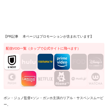
【PR記事 本ページはプロモーションが含まれています】
配信VOD一覧（タップで公式サイトに飛べます）
ポン・ジュノ監督×ソン・ガンホ主演のリアル・サスペンスムービ
ー。