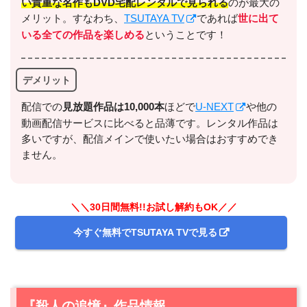
い貴重な名作もDVD宅配レンタルで見られる
のが最大の
今すぐ無料でU-NEXTで見る
メリット。すなわち、
TSUTAYA TV
であれば
世に出て
いる全ての作品を楽しめる
ということです！
デメリット
配信での
⾒放題作品は10,000本
ほどで
U-NEXT
や他の
動画配信サービスに比べると品薄です。レンタル作品は
多いですが、配信メインで使いたい場合はおすすめでき
出典:
U-NEXTヘルプセンター
ません。
＼＼30日間無料!!お試し解約もOK／／
今すぐ無料でTSUTAYA TVで見る
『殺人の追憶』作品情報