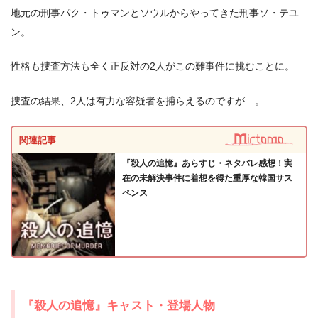
地元の刑事パク・トゥマンとソウルからやってきた刑事ソ・テユ
＼＼31日間無料!!お試し解約もOK／／
ン。
今すぐ無料でU-NEXTで見る
性格も捜査方法も全く正反対の2人がこの難事件に挑むことに。
捜査の結果、2人は有力な容疑者を捕らえるのですが…。
関連記事
『殺人の追憶』あらすじ・ネタバレ感想！実
在の未解決事件に着想を得た重厚な韓国サス
ペンス
『殺人の追憶』キャスト・登場人物
出典:
U-NEXT