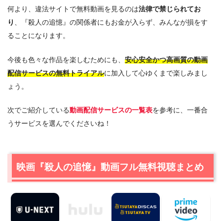
何より、違法サイトで無料動画を見るのは
法律で禁じられてお
り
、『殺人の追憶』の関係者にもお金が入らず、みんなが損をす
ることになります。
今後も色々な作品を楽しむためにも、
安心安全かつ高画質の動画
配信サービスの無料トライアル
に加入して心ゆくまで楽しみまし
ょう。
次でご紹介している
動画配信サービスの一覧表
を参考に、一番合
うサービスを選んでくださいね！
出典:
U-NEXT
映画『殺人の追憶』動画フル無料視聴まとめ