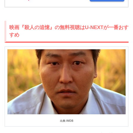
映画『殺人の追憶』の無料視聴はU-NEXTが一番おす
すめ
出典:IMDB