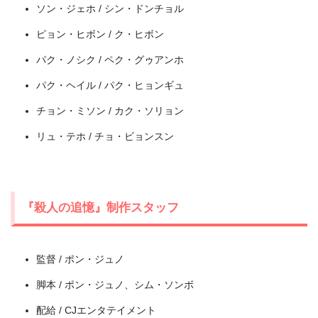
ソン・ジェホ / シン・ドンチョル
ピョン・ヒボン / ク・ヒボン
パク・ノシク / ペク・グゥアンホ
パク・ヘイル / パク・ヒョンギュ
チョン・ミソン / カク・ソリョン
リュ・テホ / チョ・ビョンスン
出典:
U-NEXT
『殺人の追憶』制作スタッフ
監督 / ポン・ジュノ
脚本 / ポン・ジュノ、シム・ソンボ
配給 / CJエンタテイメント