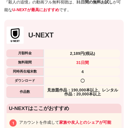
『殺人の追憶』の動画フル無料視聴は、
31日間の無料お試し
が可
能な
U-NEXTが最高におすすめ
です。
U-NEXT
月額料金
2,189円
(税込)
無料期間
31日間
同時再生端末数
4
ダウンロード
◯
⾒放題作品：190,000本以上、レンタル
作品数
作品：20,000本以上
U-NEXTはここがおすすめ
アカウントを作成して
家族や友人とのシェアが可能