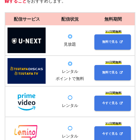
録すること
をおすすめします。
配信サービス
配信状況
無料期間
31日間無料
◎
無料で見る
見放題
30日間無料
◎
レンタル
無料で見る
ポイントで無料
30日間無料
◯
今すぐ見る
レンタル
31日間無料
◯
今すぐ見る
レンタル