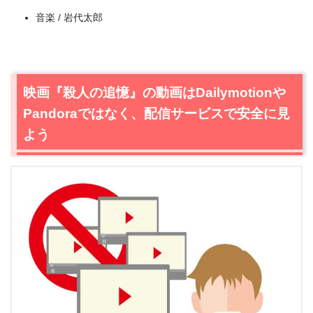
音楽 / 岩代太郎
＼＼31日間無料!!お試し解約もOK／／
今すぐ無料でU-NEXTで見る
映画『殺人の追憶』の動画はDailymotionや
Pandoraではなく、配信サービスで安全に見
よう
出典:
U-NEXT