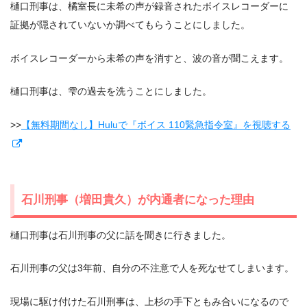
樋口刑事は、橘室長に未希の声が録音されたボイスレコーダーに
証拠が隠されていないか調べてもらうことにしました。
ボイスレコーダーから未希の声を消すと、波の音が聞こえます。
樋口刑事は、雫の過去を洗うことにしました。
>>
【無料期間なし】Huluで『ボイス 110緊急指令室』を視聴する
石川刑事（増田貴久）が内通者になった理由
樋口刑事は石川刑事の父に話を聞きに行きました。
石川刑事の父は3年前、自分の不注意で人を死なせてしまいます。
現場に駆け付けた石川刑事は、上杉の手下ともみ合いになるので