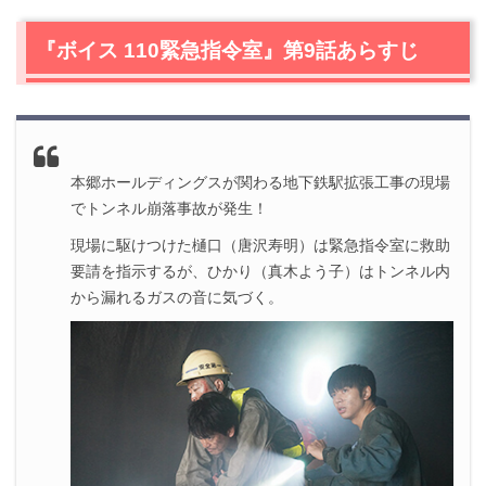
2.
『ボイス 110緊急指令室』を視聴できる動画配信サービ
ス
『ボイス 110緊急指令室』第9話あらすじ
3.
【ネタバレ】『ボイス 110緊急指令室』第9話の感想
3.1
地下トンネル崩落事故
3.2
睨み合う雫（伊勢谷友介）と樋口刑事（唐沢寿明）
3.3
証拠を探す樋口刑事（唐沢寿明）
本郷ホールディングスが関わる地下鉄駅拡張工事の現場
3.4
石川刑事（増田貴久）が内通者になった理由
でトンネル崩落事故が発生！
3.5
自分の心の声を裏切るな！
現場に駆けつけた樋口（唐沢寿明）は緊急指令室に救助
3.6
雫（伊勢谷友介）の殺人衝動
要請を指示するが、ひかり（真木よう子）はトンネル内
3.7
雫（伊勢谷友介）に捕まる石川刑事（増田貴久）
から漏れるガスの音に気づく。
4.
『ボイス 110緊急指令室』第9話まとめ
5.
『ボイス 110緊急指令室』をフルで見れるVOD一覧
6.
『ボイス 110緊急指令室』の他話ネタバレ記事一覧