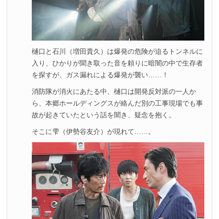
樋口と石川（増田貴久）は爆発の危険が迫るトンネルに
入り、ひかりが聞き取った音を頼りに暗闇の中で生存者
を探すが、ガス漏れによる爆発が襲い……！
消防隊が消火にあたる中、樋口は開発反対派の一人か
ら、本郷ホールディングスが絡んだ別の工事現場でも事
故が起きていたという話を聞き、疑念を抱く。
そこに雫（伊勢谷友介）が現れて……。