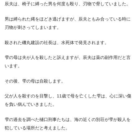
辰夫は、椅子に縛った男を何度も殴り、刃物で脅していました。
男は縛られた縄をほどき逃げますが、辰夫ともみ合っている時に
刃物が刺さってしまいます。
殺された磯丸建設の社長は、水死体で発見されます。
雫の母は夫が人を殺したと訴えますが、辰夫は薬の副作用だと言
います。
その後、雫の母は自殺します。
父が人を殺すのを目撃し、11歳で母を亡くした雫は、心に深い傷
を負い病んでいきました。
雫の過去を調べた樋口刑事たちは、海の近くの別荘が雫が殺人を
犯している場所だと考えました。