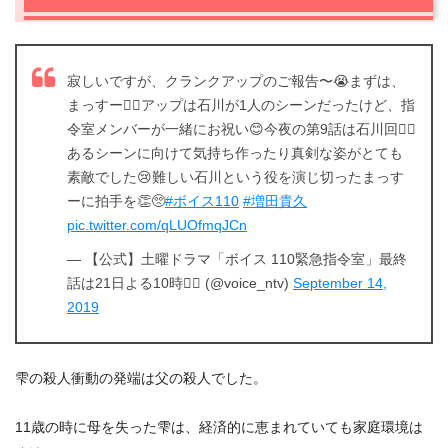
寂しいですが、クランクアップのご報告〜😭まずは、
まっすー🙋‍♂️アップは石川が1人のシーンだったけど、指
令室メンバーが一緒にお祝い😊今夜の第9話は石川回💁‍♂️
あるシーンに向けて気持ち作ったり真剣な姿がとても
素敵でした😢難しい石川という役を演じ切ったまっす
ーに拍手を👏🥺
#ボイス110
#増田貴久
pic.twitter.com/qLUOfmqJCn
— 【公式】土曜ドラマ「ボイス 110緊急指令室」最終
話は21日よる10時🙋‍♂️ (@voice_ntv)
September 14,
2019
雫の殺人衝動の発端は父の殺人でした。
11歳の時に母を失った雫は、経済的に恵まれていても家庭環境は