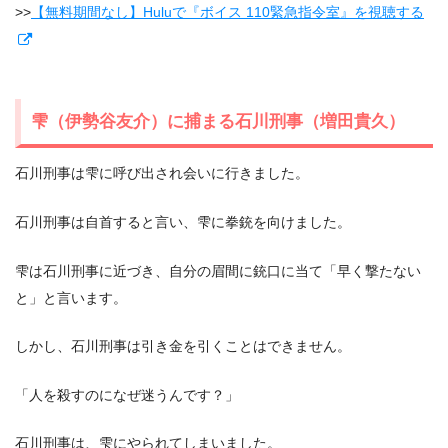
>>
【無料期間なし】Huluで『ボイス 110緊急指令室』を視聴する
雫（伊勢谷友介）に捕まる石川刑事（増田貴久）
石川刑事は雫に呼び出され会いに行きました。
石川刑事は自首すると言い、雫に拳銃を向けました。
雫は石川刑事に近づき、自分の眉間に銃口に当て「早く撃たない
と」と言います。
しかし、石川刑事は引き金を引くことはできません。
「人を殺すのになぜ迷うんです？」
石川刑事は、雫にやられてしまいました。