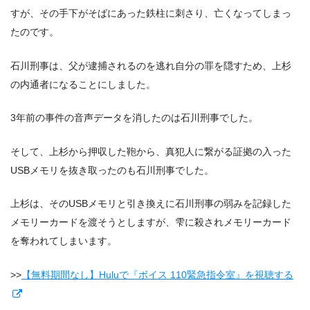
すが、その手下がそばにあった鉄柱に刺さり、亡くなってしまっ
たのです。
石川刑事は、父が逮捕されるのを逃れ自分の罪を隠すため、上杉
の内通者になることにしました。
3年前の事件の音声データを消したのは石川刑事でした。
そして、上杉から押収した鞄から、真犯人に繋がる証拠の入った
USBメモリを抜き取ったのも石川刑事でした。
上杉は、そのUSBメモリと引き換えに石川刑事の弱みを記録した
メモリーカードを渡そうとしますが、雫に殺されメモリーカード
を奪われてしまいます。
>>
【無料期間なし】Huluで『ボイス 110緊急指令室』を視聴する