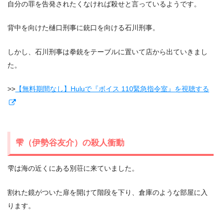
自分の罪を告発されたくなければ殺せと言っているようです。
背中を向けた樋口刑事に銃口を向ける石川刑事。
しかし、石川刑事は拳銃をテーブルに置いて店から出ていきまし
た。
>>
【無料期間なし】Huluで『ボイス 110緊急指令室』を視聴する
雫（伊勢谷友介）の殺人衝動
雫は海の近くにある別荘に来ていました。
割れた鏡がついた扉を開けて階段を下り、倉庫のような部屋に入
ります。