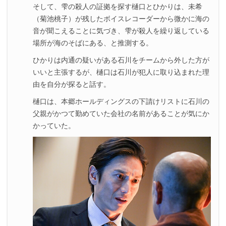
そして、雫の殺人の証拠を探す樋口とひかりは、未希
（菊池桃子）が残したボイスレコーダーから微かに海の
音が聞こえることに気づき、雫が殺人を繰り返している
場所が海のそばにある、と推測する。
ひかりは内通の疑いがある石川をチームから外した方が
いいと主張するが、樋口は石川が犯人に取り込まれた理
由を自分が探ると話す。
樋口は、本郷ホールディングスの下請けリストに石川の
父親がかつて勤めていた会社の名前があることが気にか
かっていた。