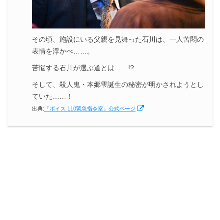
その頃、施設にいる父親を見舞った石川は、一人苦悶の
表情を浮かべ……。
苦悩する石川が選ぶ道とは……!?
そして、殺人鬼・本郷雫誕生の秘密が明かされようとし
ていた……！
出典:
『ボイス 110緊急指令室』公式ページ