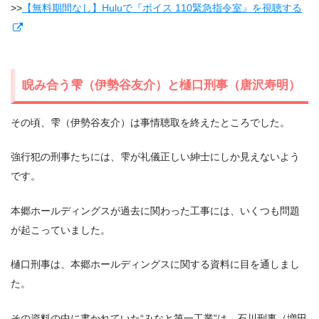
>>
【無料期間なし】Huluで『ボイス 110緊急指令室』を視聴する
睨み合う雫（伊勢谷友介）と樋口刑事（唐沢寿明）
その頃、雫（伊勢谷友介）は事情聴取を終えたところでした。
強行犯の刑事たちには、雫が礼儀正しい紳士にしか見えないよう
です。
本郷ホールディングスが過去に関わった工事には、いくつも問題
が起こっていました。
樋口刑事は、本郷ホールディングスに関する資料に目を通しまし
た。
その資料の中に書かれていた“みなと第一工業”は、石川刑事（増田