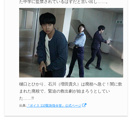
た中学に監禁されているはずだと言い出し……。
樋口とひかり、石川（増田貴久）は廃校へ急ぐ！闇に飲
まれた廃校で、緊迫の救出劇が始まろうとしてい
た……!!
出典:
『ボイス 110緊急指令室』公式ページ