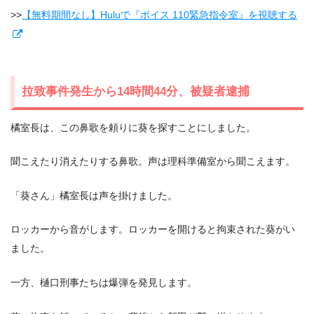
>>
【無料期間なし】Huluで『ボイス 110緊急指令室』を視聴する
拉致事件発生から14時間44分、被疑者逮捕
橘室長は、この鼻歌を頼りに葵を探すことにしました。
聞こえたり消えたりする鼻歌。声は理科準備室から聞こえます。
「葵さん」橘室長は声を掛けました。
ロッカーから音がします。ロッカーを開けると拘束された葵がい
ました。
一方、樋口刑事たちは爆弾を発見します。