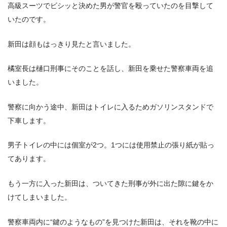
高級スーツでビシッと決めた男が警官を殴っていたのを目撃して
いたのです。
新田は顔もはっきり見たと言いました。
橘室長は樋口刑事にそのことを話し、新田を乗せた警察車両を追
いました。
警察に向かう途中、新田はトイレに入るためガソリンスタンドで
下車します。
男子トイレの中には個室が2つ。1つには使用禁止の張り紙が貼っ
てあります。
もう一方に入った新田は、ついてきた刑事が外に出た隙に鍵をか
けてしまいました。
警察車両内に“鍵のようなもの”を見つけた新田は、それを靴の中に