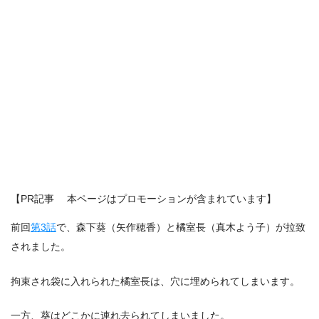
【PR記事 本ページはプロモーションが含まれています】
前回
第3話
で、森下葵（矢作穂香）と橘室長（真木よう子）が拉致
されました。
拘束され袋に入れられた橘室長は、穴に埋められてしまいます。
一方、葵はどこかに連れ去られてしまいました。