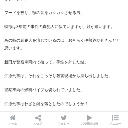
フードを被り、顎の音をカクカクさせる男。
特徴は3年前の事件の真犯人に似ていますが、顔が違います。
あの時の真犯人を演じているのは、おそらく伊勢谷友介さんだと
思います。
新田が警察車両内で拾って、手錠を外した鍵。
沖原刑事は、それをこっそり殺害現場から持ち出しました。
警察車両の燃料パイプも切られていました。
沖原刑事はわざと鍵を落としたのでしょうか？
逃がすためなのか？殺害するためなのか？まだ真相は分かりませ
ホーム
シェア
フォロー
VOD完全比較
メニュー
ん。