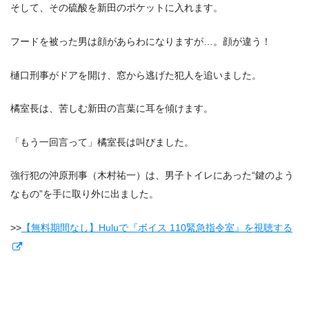
そして、その硫酸を新田のポケットに入れます。
フードを被った男は顔があらわになりますが…。顔が違う！
樋口刑事がドアを開け、窓から逃げた犯人を追いました。
橘室長は、苦しむ新田の言葉に耳を傾けます。
「もう一回言って」橘室長は叫びました。
強行犯の沖原刑事（木村祐一）は、男子トイレにあった“鍵のよう
なもの”を手に取り外に出ました。
>>
【無料期間なし】Huluで『ボイス 110緊急指令室』を視聴する