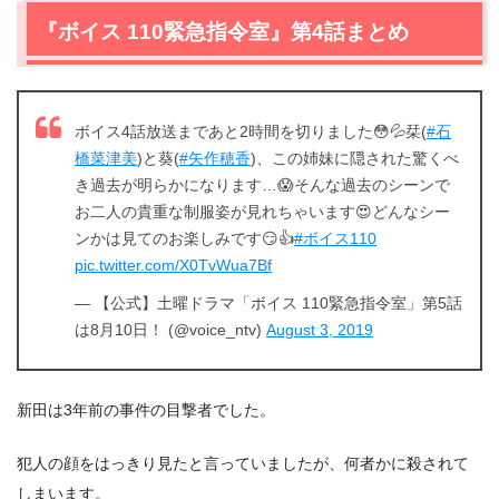
『ボイス 110緊急指令室』第4話まとめ
ボイス4話放送まであと2時間を切りました😳💦栞(
#石
橋菜津美
)と葵(
#矢作穂香
)、この姉妹に隠された驚くべ
き過去が明らかになります…😱そんな過去のシーンで
お二人の貴重な制服姿が見れちゃいます😍どんなシー
ンかは見てのお楽しみです😏👍
#ボイス110
pic.twitter.com/X0TvWua7Bf
— 【公式】土曜ドラマ「ボイス 110緊急指令室」第5話
は8月10日！ (@voice_ntv)
August 3, 2019
新田は3年前の事件の目撃者でした。
犯人の顔をはっきり見たと言っていましたが、何者かに殺されて
しまいます。