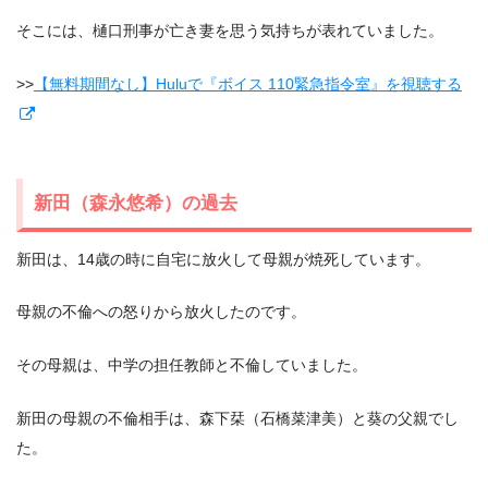
そこには、樋口刑事が亡き妻を思う気持ちが表れていました。
>>
【無料期間なし】Huluで『ボイス 110緊急指令室』を視聴する
新田（森永悠希）の過去
新田は、14歳の時に自宅に放火して母親が焼死しています。
母親の不倫への怒りから放火したのです。
その母親は、中学の担任教師と不倫していました。
新田の母親の不倫相手は、森下栞（石橋菜津美）と葵の父親でし
た。