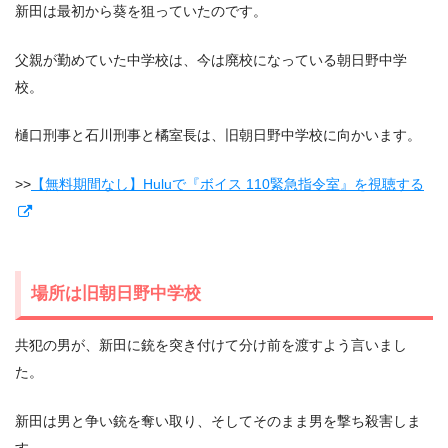
新田は最初から葵を狙っていたのです。
父親が勤めていた中学校は、今は廃校になっている朝日野中学
校。
樋口刑事と石川刑事と橘室長は、旧朝日野中学校に向かいます。
>>
【無料期間なし】Huluで『ボイス 110緊急指令室』を視聴する
場所は旧朝日野中学校
共犯の男が、新田に銃を突き付けて分け前を渡すよう言いまし
た。
新田は男と争い銃を奪い取り、そしてそのまま男を撃ち殺害しま
す。