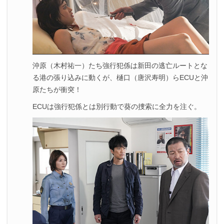
6.
『ボイス 110緊急指令室』の他話ネタバレ記事一覧
沖原（木村祐一）たち強行犯係は新田の逃亡ルートとな
る港の張り込みに動くが、樋口（唐沢寿明）らECUと沖
原たちが衝突！
ECUは強行犯係とは別行動で葵の捜索に全力を注ぐ。