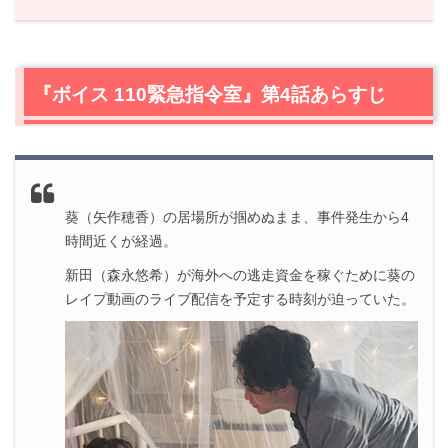
1.
『ボイス 110緊急指令室』第4話あらすじ
2.
『ボイス 110緊急指令室』を視聴できる動画配信サービ
ス
『ボイス 110緊急指令室』第4話あらすじ
3.
【ネタバレ】『ボイス 110緊急指令室』第4話の感想
3.1
室長拉致事件発生から1時間20分、室長救出
3.2
樋口刑事（唐沢寿明）のネタ元
3.3
新田（森永悠希）の過去
葵（矢作穂香）の居場所が掴めぬまま、事件発生から4
3.4
場所は旧朝日野中学校
時間近くが経過。
3.5
音が聞き取れない橘室長
新田（森永悠希）が海外への逃走資金を稼ぐために葵の
3.6
拉致事件発生から14時間44分、被疑者逮捕
レイプ動画のライブ配信を予定する時刻が迫っていた。
3.7
栞（石橋菜津美）の気持ちを変えた葵（矢作穂香）の
言葉
3.8
新田（森永悠希）を殺害したのは誰？
4.
『ボイス 110緊急指令室』第4話まとめ
5.
『ボイス 110緊急指令室』をフルで見れるVOD一覧