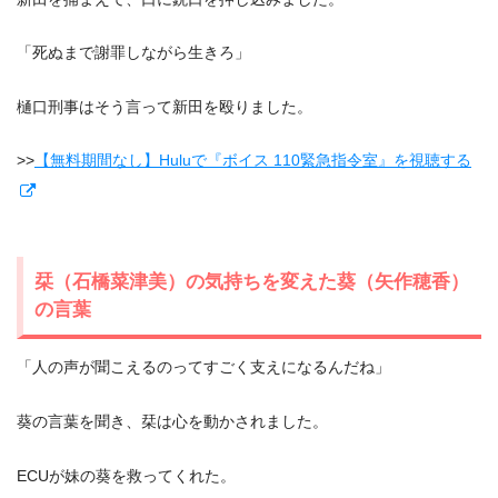
「死ぬまで謝罪しながら生きろ」
樋口刑事はそう言って新田を殴りました。
>>
【無料期間なし】Huluで『ボイス 110緊急指令室』を視聴する
栞（石橋菜津美）の気持ちを変えた葵（矢作穂香）
の言葉
「人の声が聞こえるのってすごく支えになるんだね」
葵の言葉を聞き、栞は心を動かされました。
ECUが妹の葵を救ってくれた。