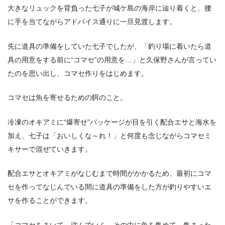
大きなリュックを背負った七子が城ケ島の海岸に辿り着くと、腰
に手を当てながらアドバイス通りに一旦見渡します。
先に道具の準備をしていた七子でしたが、「釣り場に着いたら道
具の用意をする前に“コマセ”の用意を…」と久保野さんが言ってい
たのを思い出し、コマセ作りをはじめます。
コマセは魚を寄せるための餌のこと。
冷凍のオキアミに“爆寄せ”パッケージが目を引く配合エサと海水を
加え、七子は「おいしくな～れ！」と何度も念じながらコマセミ
キサーで混ぜていきます。
配合エサとオキアミがなじむまで時間がかかるため、最初にコマ
セを作ってなじんでいる間に道具の準備をした方が釣りやすいエ
サを作ることができます。
「コマセをまいて、沈んでいく…その中に魚を集めて、集まった