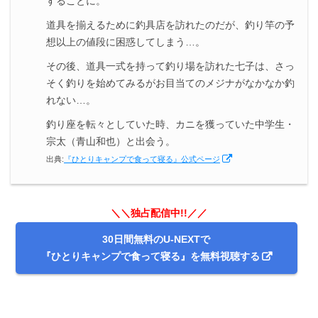
することに。
道具を揃えるために釣具店を訪れたのだが、釣り竿の予
想以上の値段に困惑してしまう…。
その後、道具一式を持って釣り場を訪れた七子は、さっ
そく釣りを始めてみるがお目当てのメジナがなかなか釣
れない…。
釣り座を転々としていた時、カニを獲っていた中学生・
宗太（青山和也）と出会う。
出典:
『ひとりキャンプで食って寝る』公式ページ
＼＼独占配信中!!／／
30日間無料のU-NEXTで
『ひとりキャンプで食って寝る』を無料視聴する