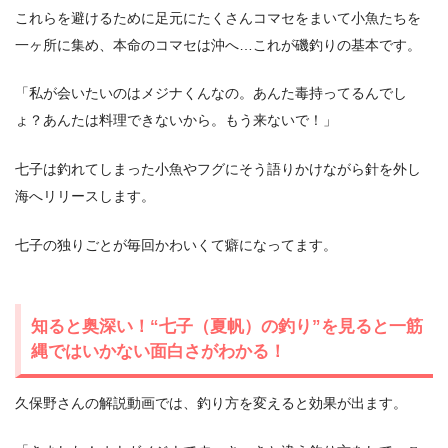
これらを避けるために足元にたくさんコマセをまいて小魚たちを
一ヶ所に集め、本命のコマセは沖へ…これが磯釣りの基本です。
「私が会いたいのはメジナくんなの。あんた毒持ってるんでし
ょ？あんたは料理できないから。もう来ないで！」
七子は釣れてしまった小魚やフグにそう語りかけながら針を外し
海へリリースします。
七子の独りごとが毎回かわいくて癖になってます。
知ると奥深い！“七子（夏帆）の釣り”を見ると一筋
縄ではいかない面白さがわかる！
久保野さんの解説動画では、釣り方を変えると効果が出ます。