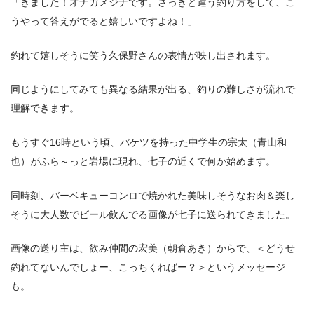
「きました！オナガメジナです。さっきと違う釣り方をして、こ
うやって答えがでると嬉しいですよね！」
釣れて嬉しそうに笑う久保野さんの表情が映し出されます。
同じようにしてみても異なる結果が出る、釣りの難しさが流れで
理解できます。
もうすぐ16時という頃、バケツを持った中学生の宗太（青山和
也）がふら～っと岩場に現れ、七子の近くで何か始めます。
同時刻、バーベキューコンロで焼かれた美味しそうなお肉＆楽し
そうに大人数でビール飲んでる画像が七子に送られてきました。
画像の送り主は、飲み仲間の宏美（朝倉あき）からで、＜どうせ
釣れてないんでしょー、こっちくればー？＞というメッセージ
も。