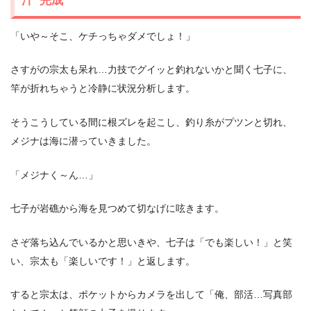
「いや～そこ、ケチっちゃダメでしょ！」
さすがの宗太も呆れ…力技でグイッと釣れないかと聞く七子に、
竿が折れちゃうと冷静に状況分析します。
そうこうしている間に根ズレを起こし、釣り糸がプツンと切れ、
メジナは海に潜っていきました。
「メジナく～ん…」
七子が岩礁から海を見つめて切なげに呟きます。
さぞ落ち込んでいるかと思いきや、七子は「でも楽しい！」と笑
い、宗太も「楽しいです！」と返します。
すると宗太は、ポケットからカメラを出して「俺、部活…写真部