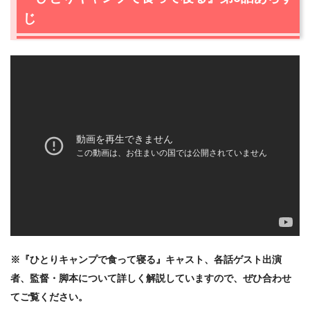
2.1
七子（夏帆）、プロ釣り師・久保野孝太郎の磯釣り指南
じ
動画に魅了される
2.2
釣具店の店員（杉山ひこひこ）と七子（夏帆）のやり
とりに笑う！
2.3
海岸に到着、インストラクター動画通りに着々と準
備！
2.4
釣り座選びにコマセの巻き方…七子（夏帆）、エサ取
り小魚たちに苦戦
2.5
知ると奥深い！“七子（夏帆）の釣り”を見ると一筋縄で
はいかない面白さがわかる！
2.6
宗太（青山和也）に教わる“ひっこくり”で、七子（夏
帆）まさかのカニ大量ゲット！？
2.7
タモは大事…七子（夏帆）、痛恨のアイテム購入ミス
を犯す！
2.8
出汁なしでもウマすぎる！猫も集う極上“カニ味噌汁”完
※『ひとりキャンプで食って寝る』キャスト、各話ゲスト出演
成
者、監督・脚本について詳しく解説していますので、ぜひ合わせ
3.
『ひとりキャンプで食って寝る』第6話まとめ
てご覧ください。