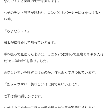
なんで！」と笑顔の七子を撮ります。
七子のテント設営が終わり、コンパクトバーナーに火をつけると
17時。
「さよなら～！」
宗太が挨拶をして帰っていきます。
手を振って見送った七子は、カニを2つに割って豆腐とネギを入れ
た“カニ味噌汁”を作りました。
美味しい匂いを嗅ぎつけたのか、猫も近くで見つめています。
「あぁ～ウマい！美味しければ何でもいいよね？」
七子は猫に話しかけます。
七子はカニを両手に持った姿を撮った写真を宏美に送ります。