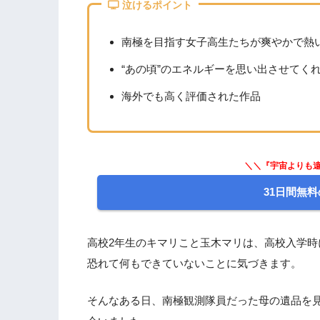
1.27
『Re:ゼロから始める異世界生活』
泣けるポイント
1.28
『僕だけがいない街』
1.29
『がっこうぐらし！』
南極を目指す女子高生たちが爽やかで熱
1.30
『ヴィンランド・サガ』
“あの頃”のエネルギーを思い出させてく
2.
【映画編】泣けるアニメおすすめ厳選2
海外でも高く評価された作品
2.1
『言の葉の庭』
2.2
『シュガー・ラッシュ』
2.3
『リメンバー・ミー』
＼＼『宇宙よりも遠
2.4
『モンスターズ・インク』
2.5
『聲の形』
31日間無料
2.6
『STAND BY ME ドラえもん』
2.7
『おおかみこどもの雨と雪』
高校2年生のキマリこと玉木マリは、高校入学
2.8
『クレヨンしんちゃん 嵐を呼ぶ モー
恐れて何もできていないことに気づきます。
2.9
『カーズ』
2.10
『トイ・ストーリー3』
そんなある日、南極観測隊員だった母の遺品を
2.11
『カールじいさんの空飛ぶ家』