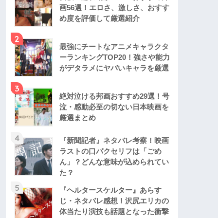
画56選！エロさ、激しさ、おすす
め度を評価して厳選紹介
2
最強にチートなアニメキャラクタ
ーランキングTOP20！強さや能力
がデタラメにヤバいキャラを厳選
3
絶対泣ける邦画おすすめ29選！号
泣・感動必至の切ない日本映画を
厳選まとめ
4
『新聞記者』ネタバレ考察！映画
ラストの口パクセリフは「ごめ
ん」？どんな意味が込められてい
た？
5
『ヘルタースケルター』あらす
じ・ネタバレ感想！沢尻エリカの
体当たり演技も話題となった衝撃