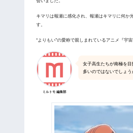
会いました。
2.12
『劇場版 美少女戦士セーラームーン
2.13
『映画ちびまる子ちゃん イタリアか
キマリは報瀬に感化され、報瀬はキマリに何か
2.14
『アナと雪の女王』
す。
2.15
『さよならの朝に約束の花をかざろ
2.16
『ヒックとドラゴン 聖地への冒険』
“よりもい”の愛称で親しまれているアニメ『宇
2.17
『ベイマックス』
2.18
『美女と野獣』
2.19
『ファインディング・ニモ』
女子高生たちが南極を目
2.20
『この世界の片隅に』
多いのではないでしょう
2.21
『劇場版ポケットモンスター ミュウ
2.22
『心が叫びたがってるんだ。』
ミルトモ 編集部
3.
泣けるTVアニメ、アニメ映画おすすめ5