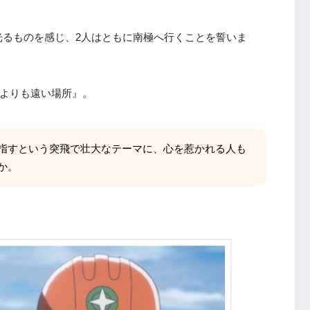
R』
ら来た少年』
光るものを感じ、2人はともに南極へ行くことを誓いま
う』
宙よりも遠い場所』。
指すという突飛で壮大なテーマに、心を惹かれる人も
か。
ツーの逆襲』
2選まとめ