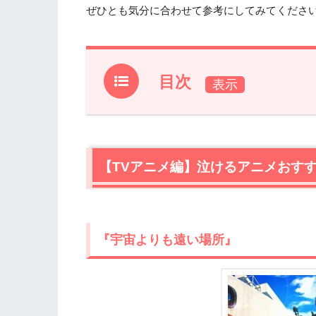
ぜひとも気分に合わせて参考にしてみてくださ
目次
1.
【TVアニメ編】泣けるアニメおすすめ厳
1.1
『宇宙よりも遠い場所』
1.2
『けいおん!』
【TVアニメ編】泣けるアニメおすす
1.3
『風が強く吹いている』
1.4
『大家さんと僕』
1.5
『ばらかもん』
1.6
『最終兵器彼女』
『宇宙よりも遠い場所』
1.7
『ヴァイオレット・エヴァーガーデン
1.8
『四月は君の嘘』
1.9
『あの日見た花の名前を僕達はまだ知
1.10
『魔法少女まどか☆マギカ』