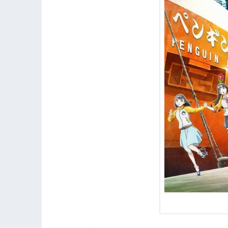
1.11
『響け！ユーフォ二アム』
1.12
『暗殺教室』
1.13
『金色のガッシュベル!!』
1.14
『SHIROBAKO』
1.15
『ピアノの森』
1.16
『宇宙兄弟』
1.17
『愛してるぜベイベ★★』
1.18
『CLANNAD』
1.19
『フルーツバスケット』
1.20
『赤ちゃんと僕』
1.21
『銀の匙 Silver Spoon』
1.22
『うさぎドロップ』
1.23
『天元突破グレンラガン』
1.24
『メイドインアビス』
1.25
『灰と幻想のグリムガル』
1.26
『とらドラ！』