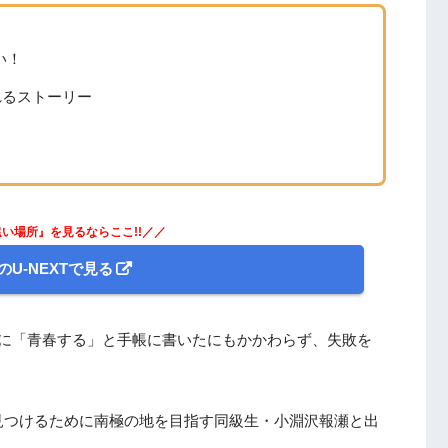
い！
れるストーリー
2選
い場所』を見るならここ!!／／
のU-NEXTで見る
時に「青春する」と手帳に書いたにもかかわらず、失敗を
レツ!オトナ帝国の逆襲』
見つけるために南極の地を目指す同級生・小淵沢報瀬と出