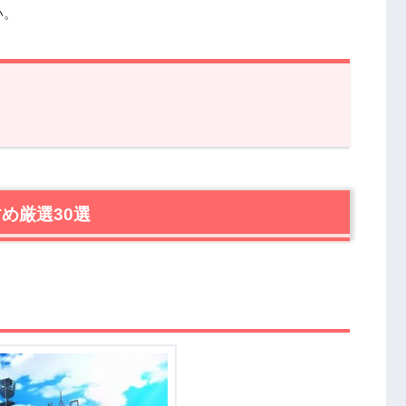
い。
選30選
め厳選30選
』
らない。』