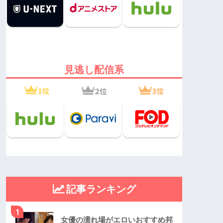
見逃し配信系
記事ランキング
1
女優の濡れ場がエロいおすすめ邦