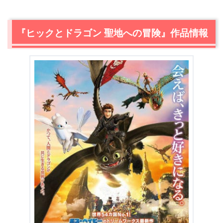
『ヒックとドラゴン 聖地への冒険』作品情報
＼＼31日間無料!!お試し解約もOK／／
今すぐ無料でU-NEXTで見る