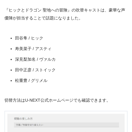
出典:
U-NEXT
『ヒックとドラゴン 聖地への冒険』の吹替キャストは、豪華な声
優陣が担当することで話題になりました。
田谷隼 / ヒック
寿美菜子 / アスティ
深見梨加名 / ヴァルカ
田中正彦 / ストイック
松重豊 / グリメル
＼＼31日間無料!!お試し解約もOK／／
切替方法はU-NEXT公式ホームページでも確認できます。
今すぐ無料でU-NEXTで見る