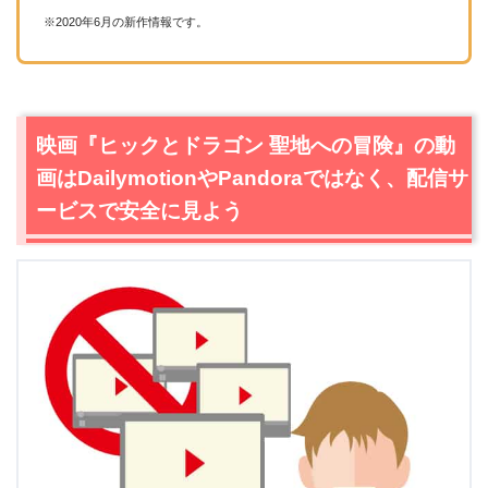
※2020年6月の新作情報です。
映画『ヒックとドラゴン 聖地への冒険』の動
画はDailymotionやPandoraではなく、配信サ
ービスで安全に見よう