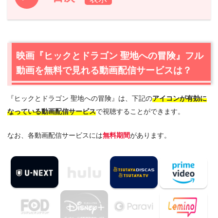
1.
映画『ヒックとドラゴン 聖地への冒険』フル動画を無料
で見れる動画配信サービスは？
1.1
映画『ヒックとドラゴン 聖地への冒険』の無料視聴はU-
映画『ヒックとドラゴン 聖地への冒険』フル
NEXTが一番おすすめ
動画を無料で見れる動画配信サービスは？
1.2
映画『ヒックとドラゴン 聖地への冒険』を動画配信＆
宅配レンタルで楽しめるTSUTAYA TVもおすすめ
『ヒックとドラゴン 聖地への冒険』は、下記の
アイコンが有効に
2.
『ヒックとドラゴン 聖地への冒険』作品情報
なっている動画配信サービス
で視聴することができます。
2.1
『ヒックとドラゴン 聖地への冒険』あらすじ
2.2
『ヒックとドラゴン 聖地への冒険』キャスト・登場人
なお、各動画配信サービスには
無料期間
があります。
物
2.3
『ヒックとドラゴン 聖地への冒険』制作スタッフ
2.4
『ヒックとドラゴン 聖地への冒険』は日本語吹替版も
楽しめる
3.
『ヒックとドラゴン 聖地への冒険』を見たい人におすす
めの関連作品