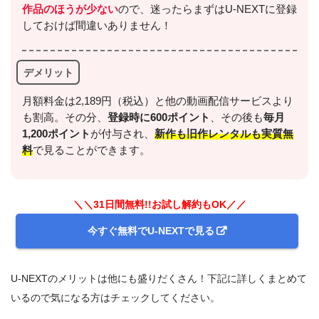
作品のほうが少ない
ので、迷ったらまずはU-NEXTに登録
しておけば間違いありません！
デメリット
月額料金は2,189円（税込）と他の動画配信サービスより
も割高。その分、
登録時に600ポイント
、その後も
毎月
1,200ポイント
が付与され、
新作も旧作レンタルも実質無
料
で見ることができます。
＼＼31日間無料!!お試し解約もOK／／
今すぐ無料でU-NEXTで見る
U-NEXTのメリットは他にも盛りだくさん！下記に詳しくまとめて
いるので気になる方はチェックしてください。