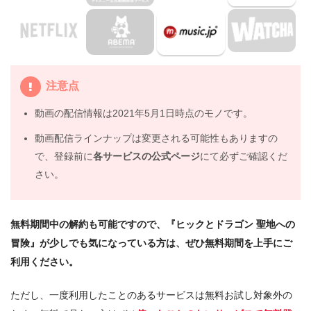
4.
映画『ヒックとドラゴン 聖地への冒険』の動画は
DailymotionやPandoraではなく、配信サービスで安全に
見よう
5.
映画『ヒックとドラゴン 聖地への冒険』動画フル無料視
注意点
聴まとめ
動画の配信情報は2021年5月1日時点のモノです。
動画配信ラインナップは変更される可能性もありますの
で、登録前に
各サービスの公式ページ
にて必ずご確認くだ
さい。
無料期間中の解約も可能ですので、『ヒックとドラゴン 聖地への
冒険』が少しでも気になっている方は、ぜひ無料期間を上手にご
利用ください。
ただし、一度利用したことのあるサービスは無料お試し対象外の