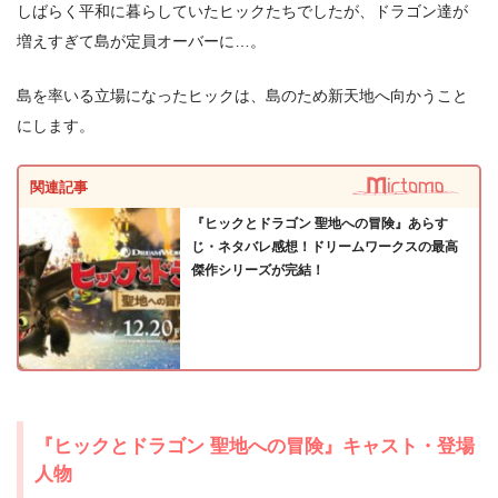
しばらく平和に暮らしていたヒックたちでしたが、ドラゴン達が
増えすぎて島が定員オーバーに…。
島を率いる立場になったヒックは、島のため新天地へ向かうこと
＼＼31日間無料!!お試し解約もOK／／
にします。
今すぐ無料でU-NEXTで見る
関連記事
『ヒックとドラゴン 聖地への冒険』あらす
じ・ネタバレ感想！ドリームワークスの最高
傑作シリーズが完結！
『ヒックとドラゴン 聖地への冒険』キャスト・登場
人物