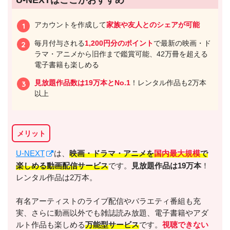
アカウントを作成して
家族や友人とのシェアが可能
毎月付与される
1,200円分のポイント
で最新の映画・ド
ラマ・アニメから旧作まで鑑賞可能、42万冊を超える
電子書籍も楽しめる
見放題作品数は19万本とNo.1
！レンタル作品も2万本
以上
メリット
U-NEXT
は、
映画・ドラマ・アニメを
国内最大規模
で
楽しめる動画配信サービス
です。
見放題作品は19万本
！
レンタル作品は2万本。
有名アーティストのライブ配信やバラエティ番組も充
実、さらに動画以外でも雑誌読み放題、電子書籍やアダ
ルト作品も楽しめる
万能型サービス
です。
視聴できない