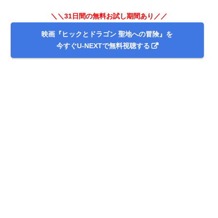
＼＼31日間の無料お試し期間あり／／
映画『ヒックとドラゴン 聖地への冒険』を
今すぐU-NEXTで無料視聴する
＼＼31日間無料!!お試し解約もOK／／
今すぐ無料でU-NEXTで見る