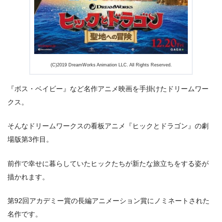
出典:
U-NEXT
(C)2019 DreamWorks Animation LLC. All Rights Reserved.
『ボス・ベイビー』など名作アニメ映画を手掛けたドリームワー
クス。
そんなドリームワークスの看板アニメ『ヒックとドラゴン』の劇
場版第3作目。
前作で幸せに暮らしていたヒックたちが新たな旅立ちをする姿が
描かれます。
第92回アカデミー賞の長編アニメーション賞にノミネートされた
名作です。