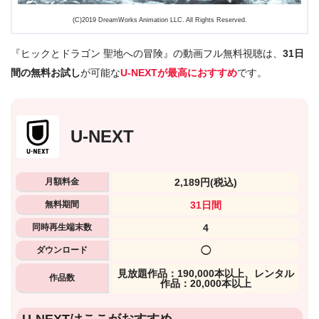
(C)2019 DreamWorks Animation LLC. All Rights Reserved.
『ヒックとドラゴン 聖地への冒険』の動画フル無料視聴は、
31日
間の無料お試し
が可能な
U-NEXTが最高におすすめ
です。
U-NEXT
月額料金
2,189円
(税込)
無料期間
31日間
同時再生端末数
4
ダウンロード
◯
⾒放題作品：190,000本以上、レンタル
作品数
作品：20,000本以上
U-NEXTはここがおすすめ