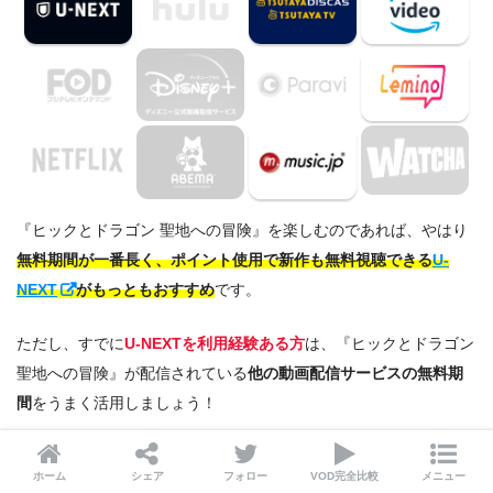
『ヒックとドラゴン 聖地への冒険』を楽しむのであれば、やはり
無料期間が一番長く、ポイント使用で新作も無料視聴できる
U-
NEXT
がもっともおすすめ
です。
ただし、すでに
U-NEXTを利用経験ある方
は、『ヒックとドラゴン
聖地への冒険』が配信されている
他の動画配信サービスの無料期
間
をうまく活用しましょう！
配信サービス
配信状況
無料期間
ホーム
シェア
フォロー
VOD完全比較
メニュー