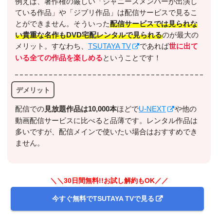
例えば、著作権の厳しい「ジャニーズメンバーが出演し
ている作品」や「ジブリ作品」は配信サービスで見るこ
＼＼31日間無料!!お試し解約もOK／／
とができません。そういった
配信サービスでは見られな
い貴重な名作もDVD宅配レンタルで見られる
のが最大の
今すぐ無料でU-NEXTで見る
メリット。すなわち、
TSUTAYA TV
であれば
世に出て
いる全ての作品を楽しめる
ということです！
デメリット
配信での
⾒放題作品は10,000本
ほどで
U-NEXT
や他の
動画配信サービスに比べると品薄です。レンタル作品は
多いですが、配信メインで使いたい場合はおすすめでき
出典:
U-NEXTヘルプセンター
ません。
＼＼30日間無料!!お試し解約もOK／／
今すぐ無料でTSUTAYA TVで見る