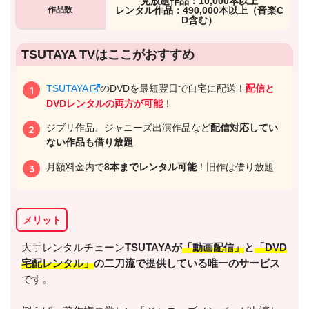
⾒放題作品：10,000本以上
作品数
レンタル作品：490,000本以上（音楽C
D含む）
出典:
U-NEXTヘルプセンター
TSUTAYA TVはここがおすすめ
TSUTAYA
のDVDを最短翌日で自宅に配送！
配信と
DVDレンタルの両方が可能
！
ジブリ作品、ジャニーズ出演作品など
配信対応してい
ない作品も借り放題
月額料金内で
8本までレンタル可能
！旧作は借り放題
メリット
出典:
U-NEXT
大手レンタルチェーン
TSUTAYAが
「動画配信」
と
「DVD
宅配レンタル」
の二刀流で提供している唯一のサービス
です。