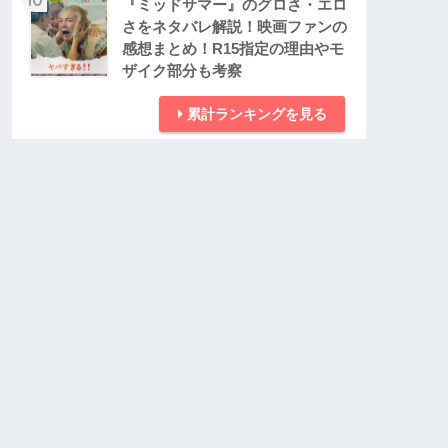
『ミッドサマー』のグロさ・エロ
さをネタバレ解説！映画ファンの
感想まとめ！R15指定の理由やモ
ザイク部分も考察
累計ランキングを見る