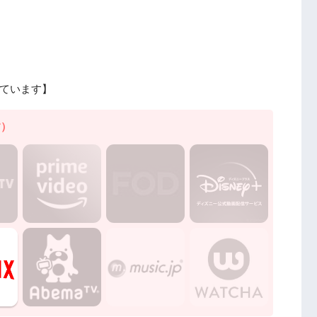
ています】
す）