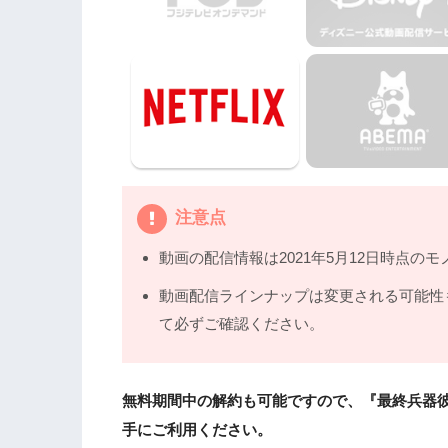
注意点
動画の配信情報は2021年5月12日時点のモ
動画配信ラインナップは変更される可能性
て必ずご確認ください。
無料期間中の解約も可能ですので、『最終兵器
手にご利用ください。