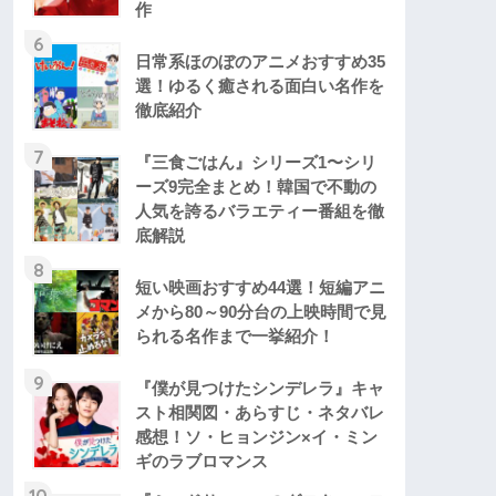
作
6
日常系ほのぼのアニメおすすめ35
選！ゆるく癒される面白い名作を
徹底紹介
7
『三食ごはん』シリーズ1〜シリ
ーズ9完全まとめ！韓国で不動の
人気を誇るバラエティー番組を徹
底解説
8
短い映画おすすめ44選！短編アニ
メから80～90分台の上映時間で見
られる名作まで一挙紹介！
9
『僕が見つけたシンデレラ』キャ
スト相関図・あらすじ・ネタバレ
感想！ソ・ヒョンジン×イ・ミン
ギのラブロマンス
10