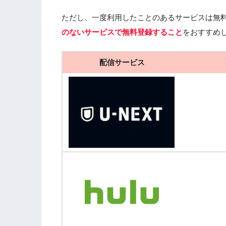
ただし、一度利用したことのあるサービスは無
のないサービスで無料登録すること
をおすすめ
配信サービス