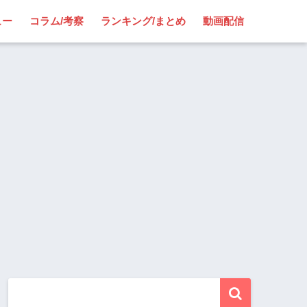
ュー
コラム/考察
ランキング/まとめ
動画配信