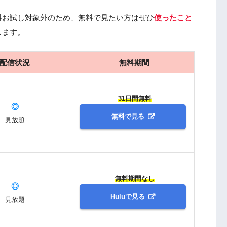
料お試し対象外のため、無料で見たい方はぜひ
使ったこと
します。
配信状況
無料期間
31日間無料
◎
無料で見る
見放題
無料期間なし
◎
Huluで見る
見放題