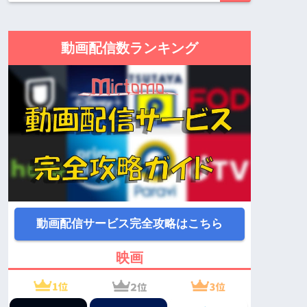
動画配信数ランキング
動画配信サービス完全攻略はこちら
映画