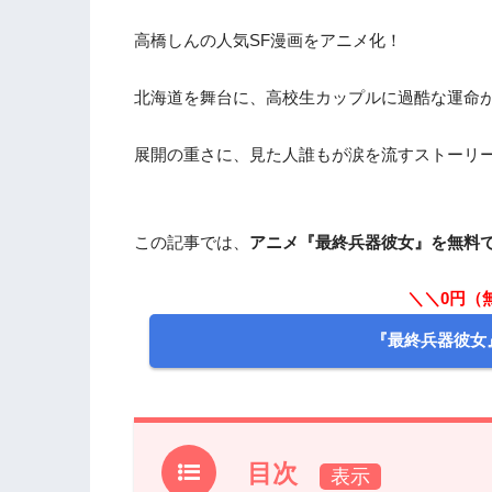
高橋しんの人気SF漫画をアニメ化！
北海道を舞台に、高校生カップルに過酷な運命
展開の重さに、見た人誰もが涙を流すストーリ
この記事では、
アニメ『最終兵器彼女』を無料
＼＼0円（
『最終兵器彼女
目次