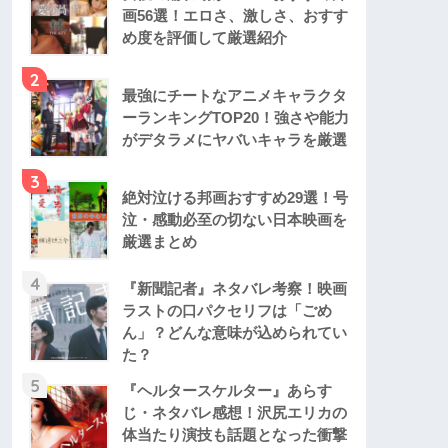
画56選！エロさ、激しさ、おすす
め度を評価して厳選紹介
2
最強にチートなアニメキャラクタ
ーランキングTOP20！強さや能力
がデタラメにヤバいキャラを厳選
3
絶対泣ける邦画おすすめ29選！号
泣・感動必至の切ない日本映画を
厳選まとめ
4
『新聞記者』ネタバレ考察！映画
ラストの口パクセリフは「ごめ
ん」？どんな意味が込められてい
た？
5
『ヘルタースケルター』あらす
じ・ネタバレ感想！沢尻エリカの
体当たり演技も話題となった衝撃