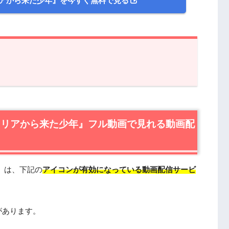
リアから来た少年』を今すぐ無料で見る
アから来た少年』フル動画で見れる動画配信サービス
から来た少年』の無料視聴はTSUTAYA TVが一番おす
タリアから来た少年』フル動画で見れる動画配
リアから来た少年』の無料視聴はフジテレビ公式のFODプ
』は、下記の
アイコンが有効になっている動画配信サービ
来た少年』作品情報
ら来た少年』あらすじ
ら来た少年』キャスト・登場人物
があります。
ら来た少年』制作スタッフ