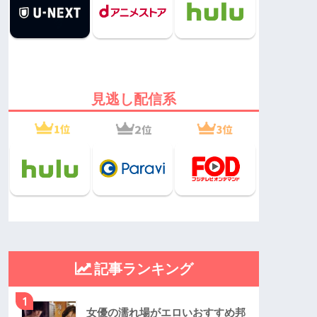
見逃し配信系
記事ランキング
1
女優の濡れ場がエロいおすすめ邦