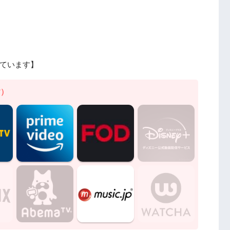
ています】
す）