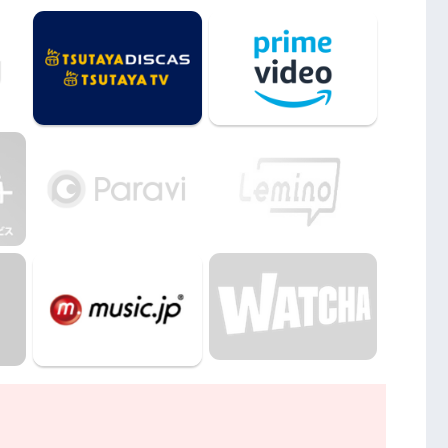
来た少年』を見たい人におすすめの関連作品
来た少年』の動画はDailymotionやPandoraでは
アから来た少年』動画フル無料視聴まとめ