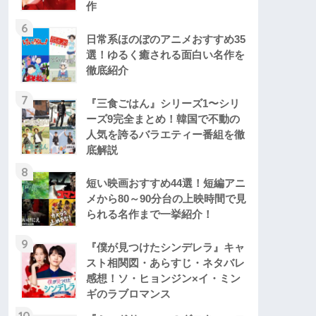
作
6
日常系ほのぼのアニメおすすめ35
選！ゆるく癒される面白い名作を
徹底紹介
7
『三食ごはん』シリーズ1〜シリ
ーズ9完全まとめ！韓国で不動の
人気を誇るバラエティー番組を徹
底解説
8
短い映画おすすめ44選！短編アニ
メから80～90分台の上映時間で見
られる名作まで一挙紹介！
9
『僕が見つけたシンデレラ』キャ
スト相関図・あらすじ・ネタバレ
感想！ソ・ヒョンジン×イ・ミン
ギのラブロマンス
10