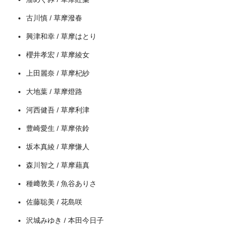
古川慎 / 草摩潑春
興津和幸 / 草摩はとり
櫻井孝宏 / 草摩綾女
上田麗奈 / 草摩杞紗
大地葉 / 草摩燈路
出典:
U-NEXT
河西健吾 / 草摩利津
豊崎愛生 / 草摩依鈴
坂本真綾 / 草摩慊人
森川智之 / 草摩藉真
種﨑敦美 / 魚谷ありさ
佐藤聡美 / 花島咲
沢城みゆき / 本田今日子