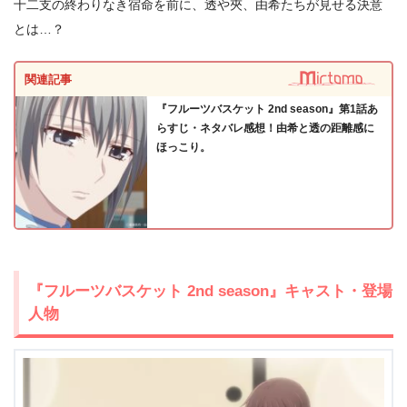
十二支の終わりなき宿命を前に、透や夾、由希たちが見せる決意
＼＼31日間無料!!お試し解約もOK／／
とは…？
今すぐ無料でU-NEXTで見る
関連記事
『フルーツバスケット 2nd season』第1話あ
らすじ・ネタバレ感想！由希と透の距離感に
ほっこり。
『フルーツバスケット 2nd season』キャスト・登場
人物
出典:
U-NEXT