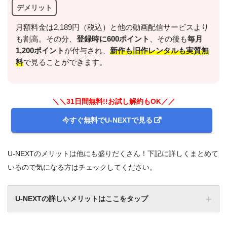
デメリット
月額料金は2,189円（税込）と他の動画配信サービスより
も割高。その分、
登録時に600ポイント
、その後も
毎月
1,200ポイント
が付与され、
新作も旧作レンタルも実質無
料
で見ることができます。
＼＼31日間無料!!お試し解約もOK／／
今すぐ無料でU-NEXTで見る
U-NEXTのメリットは他にも盛りだくさん！下記に詳しくまとめて
いるので気になる方はチェックしてください。
U-NEXTの詳しいメリットはここをタップ