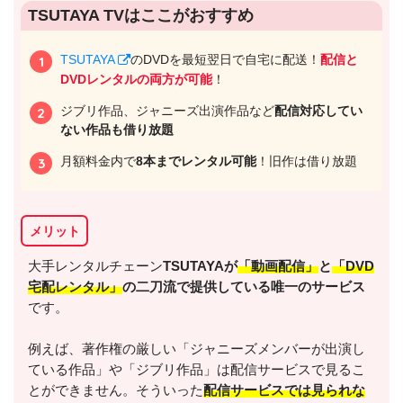
TSUTAYA TVはここがおすすめ
TSUTAYA
のDVDを最短翌日で自宅に配送！
配信と
DVDレンタルの両方が可能
！
ジブリ作品、ジャニーズ出演作品など
配信対応してい
ない作品も借り放題
月額料金内で
8本までレンタル可能
！旧作は借り放題
メリット
出典:
U-NEXT
大手レンタルチェーン
TSUTAYAが
「動画配信」
と
「DVD
宅配レンタル」
の二刀流で提供している唯一のサービス
です。
例えば、著作権の厳しい「ジャニーズメンバーが出演し
＼＼31日間無料!!お試し解約もOK／／
ている作品」や「ジブリ作品」は配信サービスで見るこ
とができません。そういった
配信サービスでは見られな
今すぐ無料でU-NEXTで見る