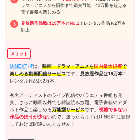
ラマ・アニメから旧作まで鑑賞可能、42万冊を超える
電子書籍も楽しめる
見放題作品数は19万本とNo.1
！レンタル作品も2万本
以上
メリット
U-NEXT
は、
映画・ドラマ・アニメを
国内最大規模
で
楽しめる動画配信サービス
です。
見放題作品は19万本
！
レンタル作品は2万本。
有名アーティストのライブ配信やバラエティ番組も充
実、さらに動画以外でも雑誌読み放題、電子書籍やアダ
ルト作品も楽しめる
万能型サービス
です。
視聴できない
作品のほうが少ない
ので、迷ったらまずはU-NEXTに登録
しておけば間違いありません！