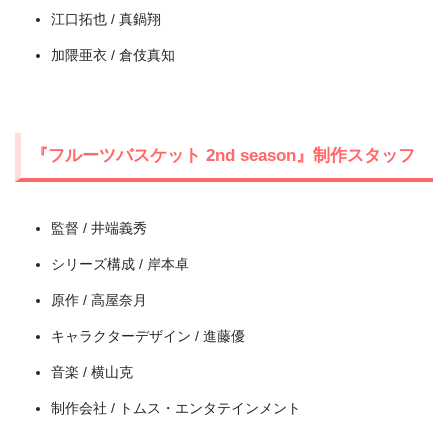
江口拓也 / 真鍋翔
＼＼31日間無料!!お試し解約もOK／／
加隈亜衣 / 倉伎真知
今すぐ無料でU-NEXTで見る
『フルーツバスケット 2nd season』制作スタッフ
監督 / 井端義秀
シリーズ構成 / 岸本卓
原作 / 高屋奈月
キャラクターデザイン / 進藤優
出典:
U-NEXT
音楽 / 横山克
制作会社 / トムス・エンタテインメント