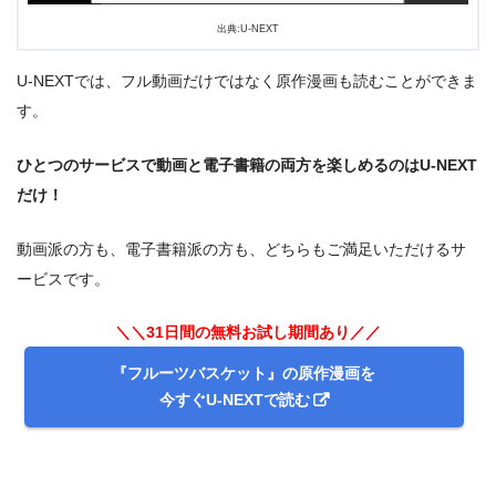
出典:U-NEXT
U-NEXTでは、フル動画だけではなく原作漫画も読むことができま
す。
ひとつのサービスで動画と電子書籍の両方を楽しめるのはU-NEXT
だけ！
動画派の方も、電子書籍派の方も、どちらもご満足いただけるサ
出典:
U-NEXT
ービスです。
＼＼31日間の無料お試し期間あり／／
『フルーツバスケット』の原作漫画を
今すぐU-NEXTで読む