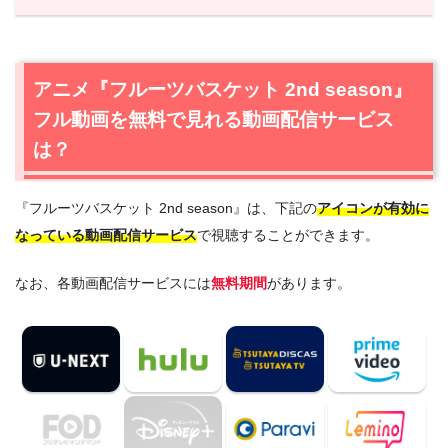
1.
アニメ『フルーツバスケット 2nd season』フル動画を
無料で見れる動画配信サービスは？
1.1
アニメ『フルーツバスケット 2nd season』の無料視聴
アニメ『フルーツバスケット 2nd season』
はU-NEXTが一番おすすめ
フル動画を無料で見れる動画配信サービス
1.2
アニメ『フルーツバスケット 2nd season』を動画配信
＆宅配レンタルで楽しめるTSUTAYA TVもおすすめ
は？
2.
『フルーツバスケット 2nd season』作品情報
『フルーツバスケット 2nd season』は、下記の
アイコンが有効に
2.1
『フルーツバスケット 2nd season』あらすじ
なっている動画配信サービス
で視聴することができます。
2.2
『フルーツバスケット 2nd season』キャスト・登場人
物
なお、各動画配信サービスには
無料期間
があります。
2.3
『フルーツバスケット 2nd season』制作スタッフ
2.4
『フルーツバスケット』原作漫画も読みたい方へ
3.
『フルーツバスケット 2nd season』を見たい人におす
すめの関連作品
4.
アニメ『フルーツバスケット 2nd season』の動画は
DailymotionやPandoraではなく、配信サービスで安全に