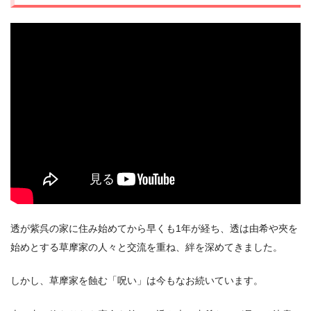
出典:
U-NEXT
透が紫呉の家に住み始めてから早くも1年が経ち、透は由希や夾を
始めとする草摩家の人々と交流を重ね、絆を深めてきました。
しかし、草摩家を蝕む「呪い」は今もなお続いています。