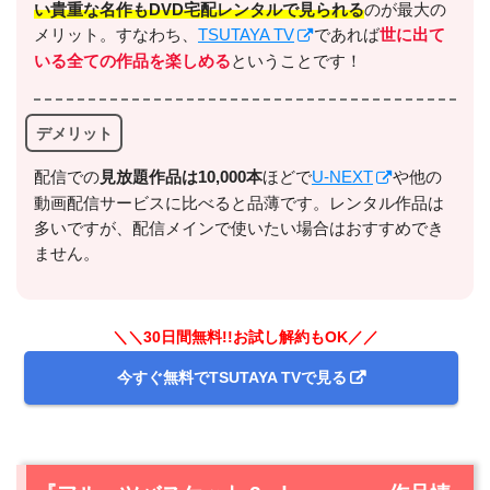
い貴重な名作もDVD宅配レンタルで見られる
のが最大の
メリット。すなわち、
TSUTAYA TV
であれば
世に出て
いる全ての作品を楽しめる
ということです！
デメリット
配信での
⾒放題作品は10,000本
ほどで
U-NEXT
や他の
出典:
U-NEXTヘルプセンター
動画配信サービスに比べると品薄です。レンタル作品は
多いですが、配信メインで使いたい場合はおすすめでき
ません。
＼＼30日間無料!!お試し解約もOK／／
今すぐ無料でTSUTAYA TVで見る