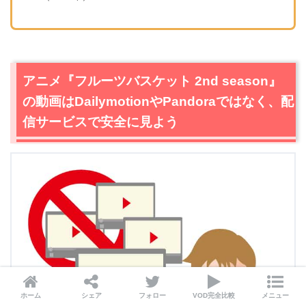
アニメ『フルーツバスケット 2nd season』
の動画はDailymotionやPandoraではなく、配
信サービスで安全に見よう
ホーム
シェア
フォロー
VOD完全比較
メニュー