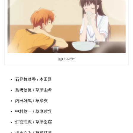
出典:U-NEXT
＼＼31日間無料!!お試し解約もOK／／
石見舞菜香 / 本田透
今すぐ無料でU-NEXTで見る
島﨑信長 / 草摩由希
内田雄馬 / 草摩夾
中村悠一 / 草摩紫呉
釘宮理恵 / 草摩楽羅
潘めぐみ / 草摩紅葉