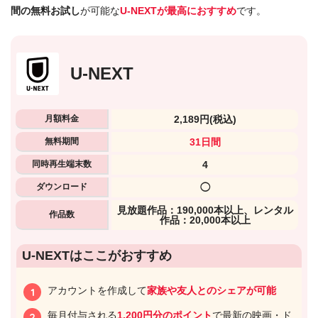
間の無料お試し
が可能な
U-NEXTが最高におすすめ
です。
U-NEXT
月額料金
2,189円
(税込)
無料期間
31日間
同時再生端末数
4
ダウンロード
◯
⾒放題作品：190,000本以上、レンタル
作品数
作品：20,000本以上
U-NEXTはここがおすすめ
アカウントを作成して
家族や友人とのシェアが可能
毎月付与される
1,200円分のポイント
で最新の映画・ド