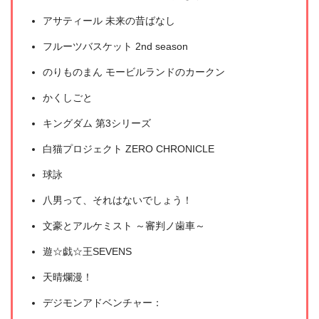
アサティール 未来の昔ばなし
フルーツバスケット 2nd season
のりものまん モービルランドのカークン
かくしごと
キングダム 第3シリーズ
白猫プロジェクト ZERO CHRONICLE
球詠
八男って、それはないでしょう！
文豪とアルケミスト ～審判ノ歯車～
遊☆戯☆王SEVENS
天晴爛漫！
デジモンアドベンチャー：