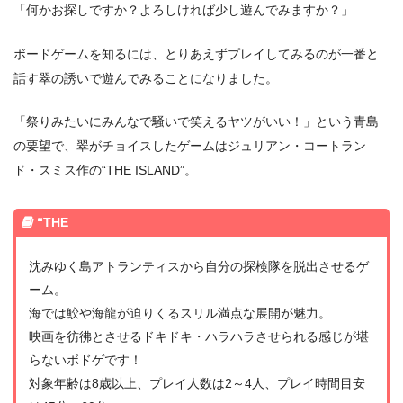
「何かお探しですか？よろしければ少し遊んでみますか？」
ボードゲームを知るには、とりあえずプレイしてみるのが一番と
話す翠の誘いで遊んでみることになりました。
「祭りみたいにみんなで騒いで笑えるヤツがいい！」という青島
の要望で、翠がチョイスしたゲームはジュリアン・コートラン
ド・スミス作の“THE ISLAND”。
“THE
沈みゆく島アトランティスから自分の探検隊を脱出させるゲ
ーム。
海では鮫や海龍が迫りくるスリル満点な展開が魅力。
映画を彷彿とさせるドキドキ・ハラハラさせられる感じが堪
らないボドゲです！
対象年齢は8歳以上、プレイ人数は2～4人、プレイ時間目安