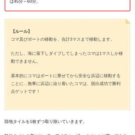
は45分～60分。
【ルール】
コマ及びボートの移動を、合計3マスまで移動します。
ただし、海に落下しダイブしてしまったコマは1マスしか移
動できません。
基本的にコマはボートに乗せてから安全な浜辺に移動する
ことに…無事に浜辺に辿り着いたコマは、脱出成功で勝利
点ゲットです！
陸地タイルを1枚ずつ取り除いていきます。