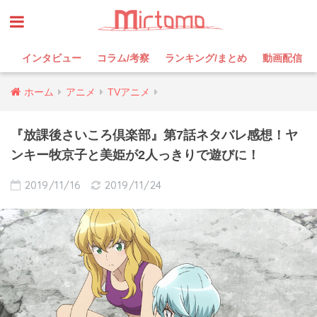
インタビュー
コラム/考察
ランキング/まとめ
動画配信
ホーム
アニメ
TVアニメ
『放課後さいころ倶楽部』第7話ネタバレ感想！ヤ
ンキー牧京子と美姫が2人っきりで遊びに！
2019/11/16
2019/11/24