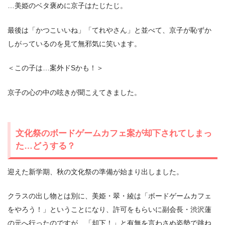
…美姫のベタ褒めに京子はたじたじ。
最後は「かつこいいね」「てれやさん」と並べて、京子が恥ずか
しがっているのを見て無邪気に笑います。
＜この子は…案外ドSかも！＞
京子の心の中の呟きが聞こえてきました。
文化祭のボードゲームカフェ案が却下されてしまっ
た…どうする？
迎えた新学期、秋の文化祭の準備が始まり出しました。
クラスの出し物とは別に、美姫・翠・綾は「ボードゲームカフェ
をやろう！」ということになり、許可をもらいに副会長・渋沢蓮
の元へ行ったのですが…「却下！」と有無を言わさぬ姿勢で跳ね