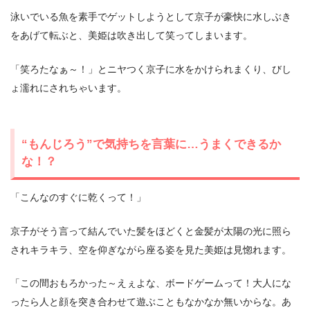
泳いでいる魚を素手でゲットしようとして京子が豪快に水しぶき
をあげて転ぶと、美姫は吹き出して笑ってしまいます。
「笑ろたなぁ～！」とニヤつく京子に水をかけられまくり、びし
ょ濡れにされちゃいます。
“もんじろう”で気持ちを言葉に…うまくできるか
な！？
「こんなのすぐに乾くって！」
京子がそう言って結んでいた髪をほどくと金髪が太陽の光に照ら
されキラキラ、空を仰ぎながら座る姿を見た美姫は見惚れます。
「この間おもろかった～えぇよな、ボードゲームって！大人にな
ったら人と顔を突き合わせて遊ぶこともなかなか無いからな。あ