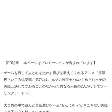
【PR記事 本ページはプロモーションが含まれています】
ゲームを通して人と心を交わす喜びを教えてくれるアニメ『放課
後さいころ倶楽部』第7話は、元ヤン牧京子×元いじめられっ子の
美姫…決して交わることのなかった異なる人種の2人がサシでツー
リングデートへ！
大自然の中で遊んだ言葉遊びゲーム“もんじろう”がぎこちない美姫
と京子の心を解していきます。