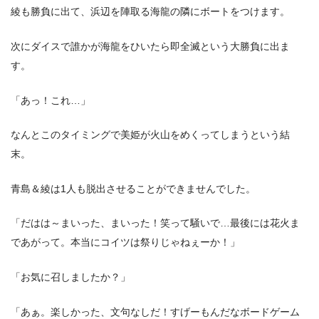
綾も勝負に出て、浜辺を陣取る海龍の隣にボートをつけます。
次にダイスで誰かが海龍をひいたら即全滅という大勝負に出ま
す。
「あっ！これ…」
なんとこのタイミングで美姫が火山をめくってしまうという結
末。
青島＆綾は1人も脱出させることができませんでした。
「だはは～まいった、まいった！笑って騒いで…最後には花火ま
であがって。本当にコイツは祭りじゃねぇーか！」
「お気に召しましたか？」
「あぁ。楽しかった、文句なしだ！すげーもんだなボードゲーム