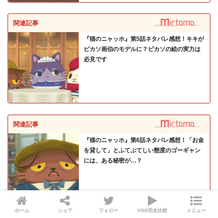
関連記事
『猫のニャッホ』第5話ネタバレ感想！キキが
ピカソ画伯のモデルに？ピカソの絵の実力は
必見です
関連記事
『猫のニャッホ』第6話ネタバレ感想！「お金
を貸して」とふてぶてしい態度のゴーギャン
には、ある秘密が…？
ホーム
シェア
フォロー
VOD完全比較
メニュー