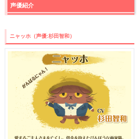
2.
『猫のニャッホ』を視聴できる動画配信サービス
声優紹介
3.
【ネタバレ】『猫のニャッホ』第8話「画廊探しはつら
いよ」感想レビュー
3.1
自信作完成にゃ！さっそくテオと画廊探すニャッホでし
ニャッホ（声優:杉田智和）
たが…
3.2
テオ熱弁！でも、静かなニャッホ。
3.3
眠っている間に起こった素敵な奇跡！神回の予感…
3.4
名作ゴッホの「星月夜」、ニャッホバージョンは猫モ
チーフで可愛い！
4.
『猫のニャッホ』第8話まとめ
5.
『猫のニャッホ』他話のネタバレ記事一覧