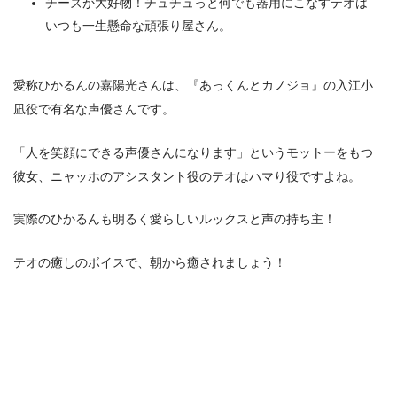
チーズが大好物！チュチュっと何でも器用にこなすテオは
いつも一生懸命な頑張り屋さん。
愛称ひかるんの嘉陽光さんは、『あっくんとカノジョ』の入江小
凪役で有名な声優さんです。
「人を笑顔にできる声優さんになります」というモットーをもつ
彼女、ニャッホのアシスタント役のテオはハマり役ですよね。
実際のひかるんも明るく愛らしいルックスと声の持ち主！
テオの癒しのボイスで、朝から癒されましょう！