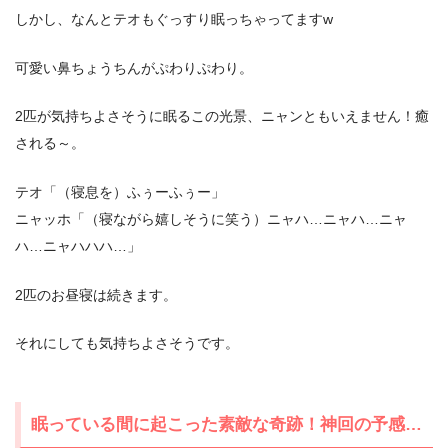
しかし、なんとテオもぐっすり眠っちゃってますw
可愛い鼻ちょうちんがぷわりぷわり。
2匹が気持ちよさそうに眠るこの光景、ニャンともいえません！癒
される～。
テオ「（寝息を）ふぅーふぅー」
ニャッホ「（寝ながら嬉しそうに笑う）ニャハ…ニャハ…ニャ
ハ…ニャハハハ…」
2匹のお昼寝は続きます。
それにしても気持ちよさそうです。
眠っている間に起こった素敵な奇跡！神回の予感…