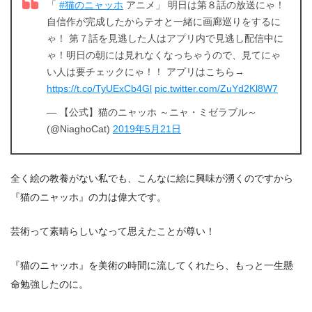
「
#猫のニャッホ
アニメ」 明日は第８話の放送にゃ！
自信作が完成したからテオと一緒に画廊巡りをするに
ゃ！ 第７話を見逃した人はアプリ内で見逃し配信中に
ゃ！明日の朝には見れなくなっちゃうので、見てにゃ
い人は要チェックにゃ！！ アプリはこちら→
https://t.co/TyUExCb4Gl
pic.twitter.com/ZuYd2Kl8W7
— 【公式】猫のニャッホ ～ニャ・ミゼラブル～
(@NiaghoCat)
2019年5月21日
全く絵の教養がない私でも、こんなに絵に興味が湧くのですから
『猫のニャッホ』の力は偉大です。
芸術って素晴らしいなって思えたことが尊い！
『猫のニャッホ』を美術の時間に流してくれたら、もっと一生懸
命勉強したのに。