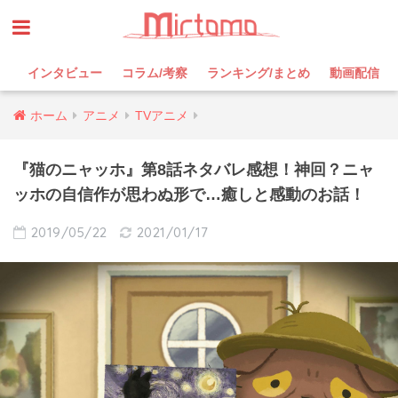
インタビュー
コラム/考察
ランキング/まとめ
動画配信
ホーム
アニメ
TVアニメ
『猫のニャッホ』第8話ネタバレ感想！神回？ニャ
ッホの自信作が思わぬ形で…癒しと感動のお話！
2019/05/22
2021/01/17