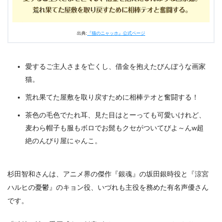
出典:
『猫のニャッホ』公式ページ
愛するご主人さまを亡くし、借金を抱えたびんぼうな画家
猫。
荒れ果てた屋敷を取り戻すために相棒テオと奮闘する！
茶色の毛色でたれ耳、見た目はとーっても可愛いけれど、
麦わら帽子も服もボロでお髭もクセがついてびよ～んw超
絶のんびり屋にゃんこ。
杉田智和さんは、アニメ界の傑作『銀魂』の坂田銀時役と『涼宮
ハルヒの憂鬱』のキョン役、いづれも主役を務めた有名声優さん
です。