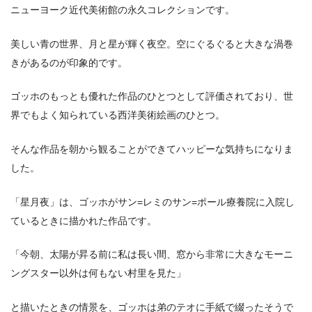
ニューヨーク近代美術館の永久コレクションです。
美しい青の世界、月と星が輝く夜空。空にぐるぐると大きな渦巻
きがあるのが印象的です。
ゴッホのもっとも優れた作品のひとつとして評価されており、世
界でもよく知られている西洋美術絵画のひとつ。
そんな作品を朝から観ることができてハッピーな気持ちになりま
した。
「星月夜」は、ゴッホがサン=レミのサン=ポール療養院に入院し
ているときに描かれた作品です。
「今朝、太陽が昇る前に私は長い間、窓から非常に大きなモーニ
ングスター以外は何もない村里を見た」
と描いたときの情景を、ゴッホは弟のテオに手紙で綴ったそうで