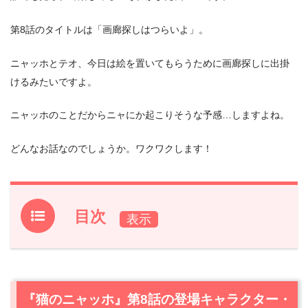
第8話のタイトルは「画廊探しはつらいよ」。
ニャッホとテオ、今日は絵を置いてもらうために画廊探しに出掛
けるみたいですよ。
ニャッホのことだからニャにか起こりそうな予感…しますよね。
どんなお話なのでしょうか。ワクワクします！
目次
1.
『猫のニャッホ』第8話の登場キャラクター・声優紹介
1.1
ニャッホ（声優:杉田智和）
1.2
テオ（声優:嘉陽光）
『猫のニャッホ』第8話の登場キャラクター・