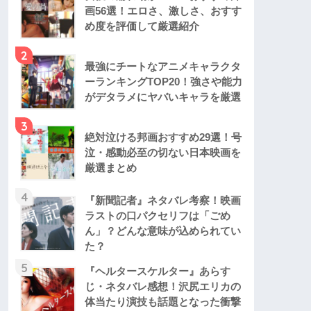
画56選！エロさ、激しさ、おすす
め度を評価して厳選紹介
2
最強にチートなアニメキャラクタ
ーランキングTOP20！強さや能力
がデタラメにヤバいキャラを厳選
3
絶対泣ける邦画おすすめ29選！号
泣・感動必至の切ない日本映画を
厳選まとめ
4
『新聞記者』ネタバレ考察！映画
ラストの口パクセリフは「ごめ
ん」？どんな意味が込められてい
た？
5
『ヘルタースケルター』あらす
じ・ネタバレ感想！沢尻エリカの
体当たり演技も話題となった衝撃