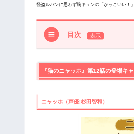
怪盗ルパンに思わず胸キュンの「かっこいい！
目次
1.
『猫のニャッホ』第12話の登場キャラ
1.1
ニャッホ（声優:杉田智和）
1.2
テオ（声優:嘉陽光）
『猫のニャッホ』第12話の登場キ
1.3
キキ（声優:相馬優）
2.
『猫のニャッホ』を視聴できる動画配
3.
【ネタバレ】『猫のニャッホ』第12話
ニャッホ（声優:杉田智和）
3.1
カフェ・モンパルナス駆け込んできた
3.2
怪盗ルパンのおかげ！？街でウワサの
3.3
キキの商才発揮！怪盗ルパンに絵を盗
3.4
華麗な手口にキキも惚れた…怪盗ルパ