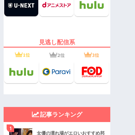
見逃し配信系
記事ランキング
1
女優の濡れ場がエロいおすすめ邦