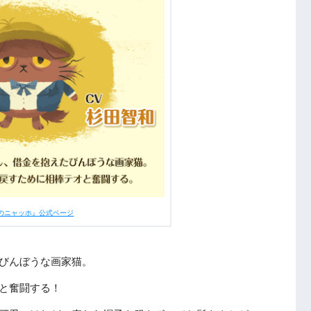
ホ作「一足の靴」
一覧
のニャッホ』公式ページ
びんぼうな画家猫。
と奮闘する！