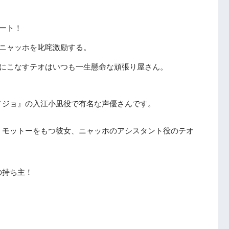
ート！
ニャッホを叱咤激励する。
にこなすテオはいつも一生懸命な頑張り屋さん。
ノジョ』の入江小凪役で有名な声優さんです。
うモットーをもつ彼女、ニャッホのアシスタント役のテオ
の持ち主！
！