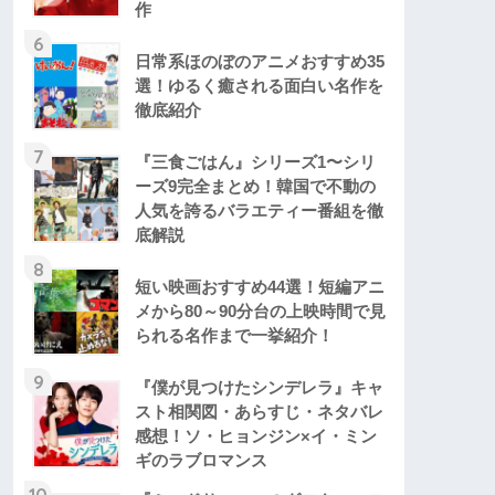
作
6
日常系ほのぼのアニメおすすめ35
選！ゆるく癒される面白い名作を
徹底紹介
7
『三食ごはん』シリーズ1〜シリ
ーズ9完全まとめ！韓国で不動の
人気を誇るバラエティー番組を徹
底解説
8
短い映画おすすめ44選！短編アニ
メから80～90分台の上映時間で見
られる名作まで一挙紹介！
9
『僕が見つけたシンデレラ』キャ
スト相関図・あらすじ・ネタバレ
感想！ソ・ヒョンジン×イ・ミン
ギのラブロマンス
10