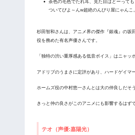
茶色の毛色でたれ耳、見た目はとーっても
ついてびよ～んw超絶のんびり屋にゃんこ
杉田智和さんは、アニメ界の傑作『銀魂』の坂
役を務めた有名声優さんです。
「独特の渋い重厚感ある低音ボイス」はニャッ
アドリブのうまさに定評があり、ハードゲイマ
ホームズ役の中村悠一さんとは大の仲良しだそ
きっと仲の良さがこのアニメにも影響するはず
テオ（声優:嘉陽光）