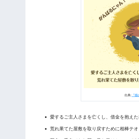
3.5
怪盗ルパンに返却された名画・ニャッ
4.
『猫のニャッホ』第12話まとめ
5.
『猫のニャッホ』他話のネタバレ記事
出典:
『猫
愛するご主人さまを亡くし、借金を抱えた
荒れ果てた屋敷を取り戻すために相棒テオ