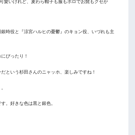
可愛いけれど、麦わら帽子も服もボロでお髭もクセが
。
田銀時役と『涼宮ハルヒの憂鬱』のキョン役、いづれも主
ホにぴったり！
ーだという杉田さんのニャッホ、楽しみですね！
う。
です。好きな色は黒と銀色。