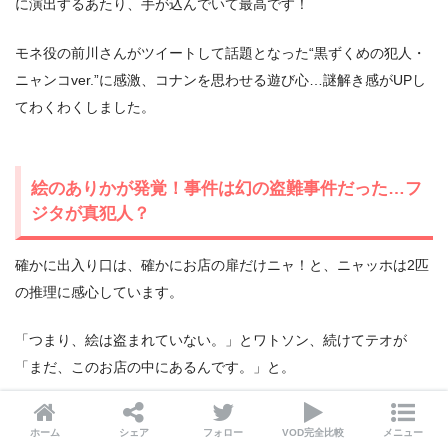
に演出するあたり、手が込んでいて最高です！
モネ役の前川さんがツイートして話題となった“黒ずくめの犯人・
ニャンコver.”に感激、コナンを思わせる遊び心…謎解き感がUPし
てわくわくしました。
絵のありかが発覚！事件は幻の盗難事件だった…フ
ジタが真犯人？
確かに出入り口は、確かにお店の扉だけニャ！と、ニャッホは2匹
の推理に感心しています。
「つまり、絵は盗まれていない。」とワトソン、続けてテオが
「まだ、このお店の中にあるんです。」と。
「えぇーーー！？」
ホーム
シェア
フォロー
VOD完全比較
メニュー