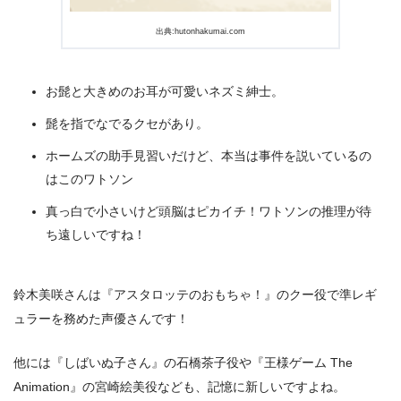
出典:
hutonhakumai.com
お髭と大きめのお耳が可愛いネズミ紳士。
髭を指でなでるクセがあり。
ホームズの助手見習いだけど、本当は事件を説いているの
はこのワトソン
真っ白で小さいけど頭脳はピカイチ！ワトソンの推理が待
ち遠しいですね！
鈴木美咲さんは『アスタロッテのおもちゃ！』のクー役で準レギ
ュラーを務めた声優さんです！
他には『しばいぬ子さん』の石橋茶子役や『王様ゲーム The
Animation』の宮崎絵美役なども、記憶に新しいですよね。