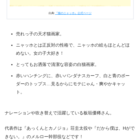
出典:
『猫のニャッホ』公式ページ
売れっ子の天才猫画家。
ニャッホとは正反対の性格で、ニャッホの絵もほとんどほ
めない。女の子大好き！
とってもお洒落で清潔な容姿の白猫画家。
赤いハンチングに、赤いバンダナスカーフ、白と青のボー
ダーのトップス…見るからにモテにゃん・爽やかキャッ
ト。
ナレーションや吹き替えで活躍している板垣優稀さん。
代表作は『あっくんとカノジョ』荘圭太役や『だから僕は、Hがで
きない。』のメルロー幹部役などです！