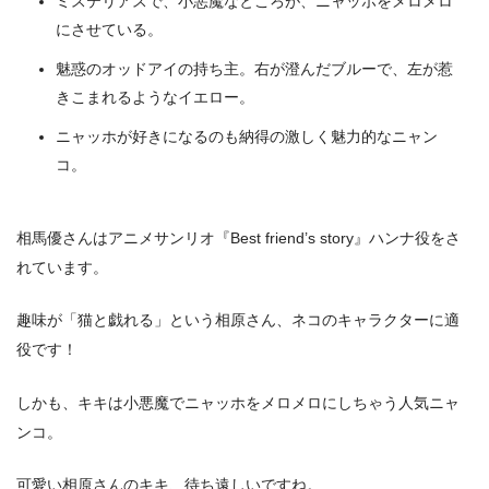
ミステリアスで、小悪魔なところが、ニャッホをメロメロ
にさせている。
魅惑のオッドアイの持ち主。右が澄んだブルーで、左が惹
きこまれるようなイエロー。
ニャッホが好きになるのも納得の激しく魅力的なニャン
コ。
相馬優さんはアニメサンリオ『Best friend’s story』ハンナ役をさ
れています。
趣味が「猫と戯れる」という相原さん、ネコのキャラクターに適
役です！
しかも、キキは小悪魔でニャッホをメロメロにしちゃう人気ニャ
ンコ。
可愛い相原さんのキキ、待ち遠しいですね。