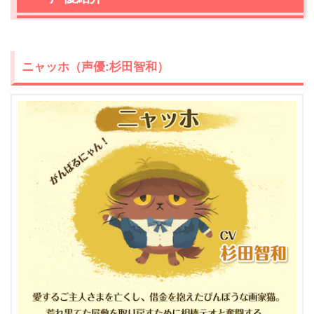
1.4
ピカソ（声優:板垣優稀）
1.5
ゴーギャン（声優:橘諒）
1.6
レオナール・フジタ（声優:下妻由幸）
1.7
名探偵ニャーロック・ホームズ（声優:中村悠一）
ニャッホ（声優:杉田智和）
1.8
ワトソン（声優:鈴木美咲）
2.
『猫のニャッホ』を視聴できる動画配信サービス
3.
【ネタバレ】『猫のニャッホ』第19話「名探偵ホームズ
～解決編～」感想レビュー
3.1
イケボの迷探偵ニャーロック・ホームズ、探偵なのに推
理は助手に丸投げ！？
3.2
優秀過ぎる助手のワトソン、謎解き開始！
3.3
絵のありかが発覚！事件は幻の盗難事件だった…フジ
タが真犯人？
3.4
自作自演のウソ、犯人はキキ！ラスト、本当に絵とキ
キの心が盗まれた！
3.5
名探偵ニャーロック・ホームズは、絵に無関係ではな
いかも！？