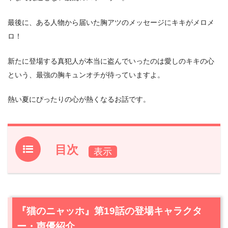
最後に、ある人物から届いた胸アツのメッセージにキキがメロメ
ロ！
新たに登場する真犯人が本当に盗んでいったのは愛しのキキの心
という、最強の胸キュンオチが待っていますよ。
熱い夏にぴったりの心が熱くなるお話です。
目次
1.
『猫のニャッホ』第19話の登場キャラクター・声優紹介
1.1
ニャッホ（声優:杉田智和）
1.2
テオ（声優:嘉陽光）
『猫のニャッホ』第19話の登場キャラクタ
1.3
キキ（声優:相馬優）
ー・声優紹介