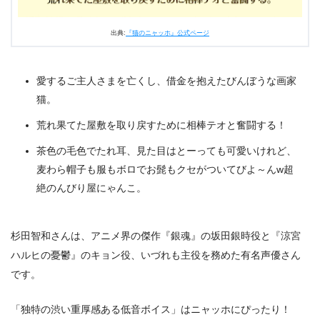
4.
『猫のニャッホ』第19話まとめ
出典:
『猫のニャッホ』公式ページ
5.
『猫のニャッホ』他話のネタバレ記事一覧
愛するご主人さまを亡くし、借金を抱えたびんぼうな画家
猫。
荒れ果てた屋敷を取り戻すために相棒テオと奮闘する！
茶色の毛色でたれ耳、見た目はとーっても可愛いけれど、
麦わら帽子も服もボロでお髭もクセがついてびよ～んw超
絶のんびり屋にゃんこ。
杉田智和さんは、アニメ界の傑作『銀魂』の坂田銀時役と『涼宮
ハルヒの憂鬱』のキョン役、いづれも主役を務めた有名声優さん
です。
「独特の渋い重厚感ある低音ボイス」はニャッホにぴったり！