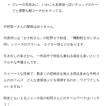
グレーの毛並みに、いかにも名探偵っぽいチェックのケー
プと鹿撃ち帽コーデがキマってる。
中村悠一さんの愛称はゆうきゃん。
代表作には『おそ松さん』の松野カラ松役、『機動戦士ガンダム
00』シリーズのグラハム・エイカー役などがあります。
引き出しの多さから、一作品中で何役も兼ねる場合も多いという
マルチな声優さんです。
マイペースな性格で、数多くの恐怖症を抱える弱点多めな中村さ
んのホームズ、どんな迷探偵ぶりを発揮するのか…ワクワクしち
ゃいますね！
戦友ともいえるニャッホ役の杉田さんとのチームワークはバッチ
リ！