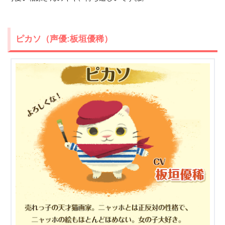
ピカソ（声優:板垣優稀）