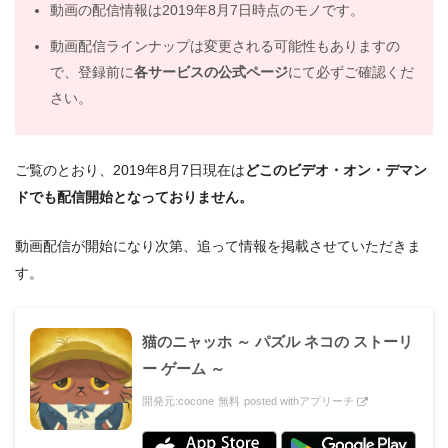
動画の配信情報は2019年8月7日時点のモノです。
動画配信ラインナップは変更される可能性もありますの
で、登録前に
各サービスの公式ページ
にて必ずご確認くだ
さい。
ご覧のとおり、2019年8月7日現在は
どこのビデオ・オン・デマン
ドでも配信開始となっておりません。
動画配信が開始になり次第、追って情報を掲載させていただきま
す。
猫のニャッホ ～ パズル ネコの ストーリ
ー ゲーム ～
開発元:
cocone
無料
posted with
アプリーチ