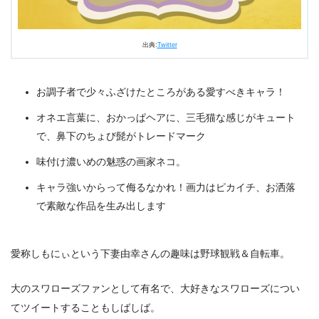
出典:
Twitter
お調子者で少々ふざけたところがある愛すべきキャラ！
オネエ言葉に、おかっぱヘアに、三毛猫な感じがキュート
で、鼻下のちょび髭がトレードマーク
味付け濃いめの魅惑の画家ネコ。
キャラ強いからって侮るなかれ！画力はピカイチ、お洒落
で素敵な作品を生み出します
愛称しもにぃという下妻由幸さんの趣味は野球観戦＆自転車。
大のスワローズファンとして有名で、大好きなスワローズについ
てツイートすることもしばしば。