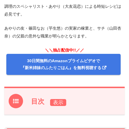
調理のスペシャリスト・あやり（大友花恋）による時短レシピは
必見です。
あやりの友・篠田なお（芋生悠）の実家の稼業と、サチ（山田杏
奈）の父親の意外な職業が明らかとなります。
＼＼独占配信中!!／／
30日間無料のAmazonプライムビデオで
『新米姉妹のふたりごはん』を無料視聴する
目次
1.
『新米姉妹のふたりごはん』第7話あらすじ
2.
【ネタバレ】『新米姉妹のふたりごはん』第7話の感想