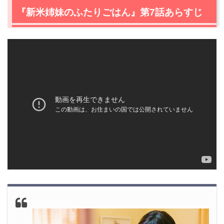
2.1
リンゴが食べたくなる、あやり（大友花恋）のタメにな
『新米姉妹のふたりごはん』第7話あらすじ
る話！
2.2
お父さんの愛情感じる、なお（芋生悠）の特別メニュ
ー！
2.3
新事実発覚！サチ（山田杏奈）の父は写真家の白佐木
透だった！
2.4
冷えた体を温めるのに最適なクリームシチューを30分
で！？
2.5
付け合せはトマトとバジルのブルスケッタ、自家製ド
レッシングサラダまで！
2.6
家でクリームシチューを食べるって幸せ！
2.7
苦手なものをどうやったら好きになれるのか考えるの
って楽しい！
3.
『新米姉妹のふたりごはん』第7話まとめ
4.
『新米姉妹のふたりごはん』他話のネタバレ記事一覧