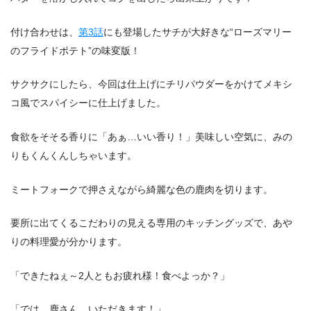
付け合わせは、
第3話
にも登場したサチが大好きな“ローズマリー
のフライドポテト”の味変版！
サクサクにしたら、今回は仕上げにチリパウダーをかけてメキシ
コ風でスパイシーに仕上げました。
食欲をそそる香りに「あぁ…いい香り！」美味しい空気に、みの
りもくんくんしちゃいます。
ミートフォークで押さえながら綺麗な色の鹿肉を切ります。
要所に出てくるこだわりの見える専用のキッチングッズで、あや
りの料理愛が分かります。
「できたねぇ～2人ともお疲れ様！食べよっか？」
「では…鹿さん、いただきます！」