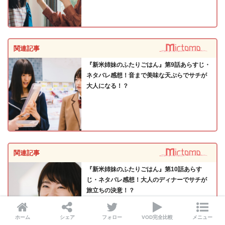
関連記事
『新米姉妹のふたりごはん』第9話あらすじ・
ネタバレ感想！音まで美味な天ぷらでサチが
大人になる！？
関連記事
『新米姉妹のふたりごはん』第10話あらす
じ・ネタバレ感想！大人のディナーでサチが
旅立ちの決意！？
ホーム
シェア
フォロー
VOD完全比較
メニュー