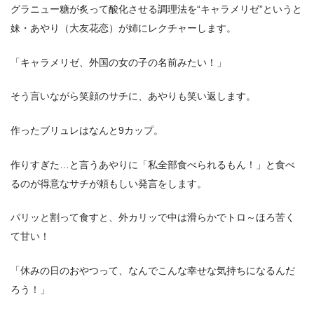
グラニュー糖が炙って酸化させる調理法を“キャラメリゼ”というと
妹・あやり（大友花恋）が姉にレクチャーします。
「キャラメリゼ、外国の女の子の名前みたい！」
そう言いながら笑顔のサチに、あやりも笑い返します。
作ったブリュレはなんと9カップ。
作りすぎた…と言うあやりに「私全部食べられるもん！」と食べ
るのが得意なサチが頼もしい発言をします。
パリッと割って食すと、外カリッで中は滑らかでトロ～ほろ苦く
て甘い！
「休みの日のおやつって、なんでこんな幸せな気持ちになるんだ
ろう！」