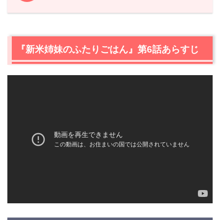
1.
『新米姉妹のふたりごはん』第6話あらすじ
2.
【ネタバレ】『新米姉妹のふたりごはん』第6話の感想
2.1
幸せすぎる…新米姉妹の休日おやつは“クレームブリュ
『新米姉妹のふたりごはん』第6話あらすじ
レ”
2.2
お土産は新鮮な鹿のロース肉！愛人と名乗るみのり
（芦名星）の正体は？
2.3
あやり（大友花恋）シェフの作る“鹿肉のロティ”！サチ
（山田杏奈）がアロゼ担当に任命！？
2.4
果物香る甘めのソース！付け合せは…メキシコ風味の
スパイシーポテト！
2.5
みのり（芦名星）「私たちはあらゆる命をもらって生
かされてる」
2.6
みのり（芦名星）がサチ（山田杏奈）を立派な姉とし
て認めた瞬間
3.
『新米姉妹のふたりごはん』第6話まとめ
4.
『新米姉妹のふたりごはん』他話のネタバレ記事一覧