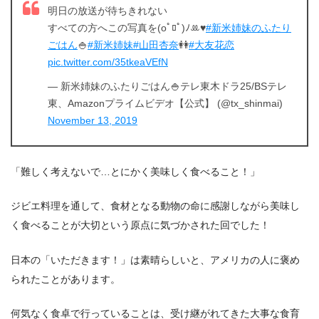
明日の放送が待ちきれない
すべての方へこの写真を(oﾟﾛﾟ)ﾉꔛ♥
#新米姉妹のふたり
ごはん
🍚
#新米姉妹
#山田杏奈
👭
#大友花恋
pic.twitter.com/35tkeaVEfN
— 新米姉妹のふたりごはん🍚テレ東木ドラ25/BSテレ
東、Amazonプライムビデオ【公式】 (@tx_shinmai)
November 13, 2019
「難しく考えないで…とにかく美味しく食べること！」
ジビエ料理を通して、食材となる動物の命に感謝しながら美味し
く食べることが大切という原点に気づかされた回でした！
日本の「いただきます！」は素晴らしいと、アメリカの人に褒め
られたことがあります。
何気なく食卓で行っていることは、受け継がれてきた大事な食育