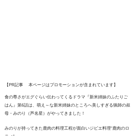
【PR記事 本ページはプロモーションが含まれています】
食の尊さがエグぐらい伝わってくるドラマ『新米姉妹のふたりご
はん』第6話は、萌え～な新米姉妹のところへ美しすぎる猟師の叔
母・みのり（芦名星）がやってきました！
みのりが持ってきた鹿肉の料理工程が面白いジビエ料理“鹿肉のロ