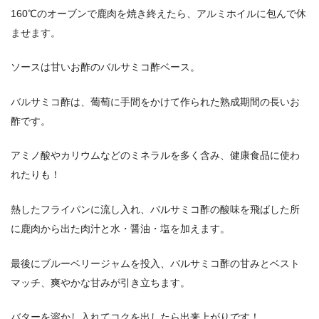
160℃のオーブンで鹿肉を焼き終えたら、アルミホイルに包んで休
ませます。
ソースは甘いお酢のバルサミコ酢ベース。
バルサミコ酢は、葡萄に手間をかけて作られた熟成期間の長いお
酢です。
アミノ酸やカリウムなどのミネラルを多く含み、健康食品に使わ
れたりも！
熱したフライパンに流し入れ、バルサミコ酢の酸味を飛ばした所
に鹿肉から出た肉汁と水・醤油・塩を加えます。
最後にブルーベリージャムを投入、バルサミコ酢の甘みとベスト
マッチ、爽やかな甘みが引き立ちます。
バターを溶かし入れてコクを出したら出来上がりです！