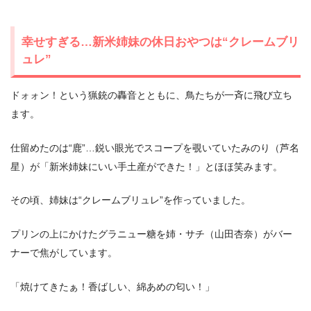
幸せすぎる…新米姉妹の休日おやつは“クレームブリ
ュレ”
ドォォン！という猟銃の轟音とともに、鳥たちが一斉に飛び立ち
ます。
仕留めたのは“鹿”…鋭い眼光でスコープを覗いていたみのり（芦名
星）が「新米姉妹にいい手土産ができた！」とほほ笑みます。
その頃、姉妹は“クレームブリュレ”を作っていました。
プリンの上にかけたグラニュー糖を姉・サチ（山田杏奈）がバー
ナーで焦がしています。
「焼けてきたぁ！香ばしい、綿あめの匂い！」