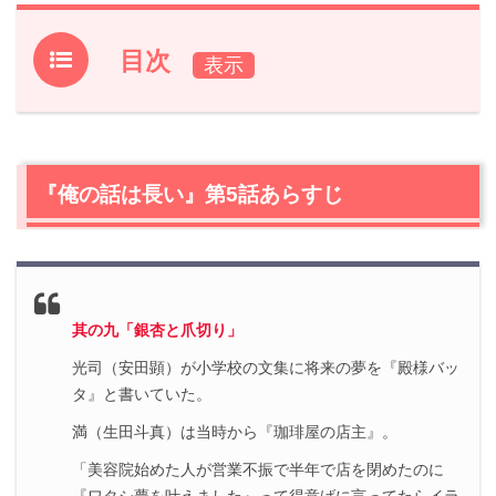
目次
1.
『俺の話は長い』第5話あらすじ
2.
【ネタバレ】『俺の話は長い』第5話の感想
2.1
陸（水沢林太郎）はどんな人？
『俺の話は長い』第5話あらすじ
2.2
牧本（西村まさ彦）のライバル出現
2.3
5年もあれば人間変わる？
2.4
綾子（小池栄子）の初デート
2.5
好きなことを仕事にする
2.6
其の九「銀杏と爪切り」
明日香（倉科カナ）との出会い
光司（安田顕）が小学校の文集に将来の夢を『殿様バッ
3.
『俺の話は長い』第5話まとめ
タ』と書いていた。
4.
『俺の話は長い』他話のネタバレ記事一覧
満（生田斗真）は当時から『珈琲屋の店主』。
「美容院始めた人が営業不振で半年で店を閉めたのに
『ワタシ夢を叶えました』って得意げに言ってたらイラ