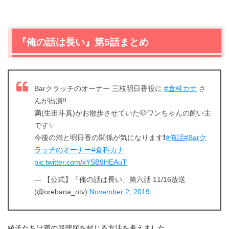
『俺の話は長い』第5話まとめ
Barクラッチのオーナー 三枝明日香役に
#倉科カナ
さ
んが出演‼️
満(生田斗真)がお散歩させていた🐶ワンちゃんの飼い主
です✨
今後の満と明日香の関係が気になります❗️
#俺話
#Barク
ラッチのオーナー
#倉科カナ
pic.twitter.com/xYSB9HEAuT
— 【公式】「俺の話は長い」第六話 11/16放送
(@orebana_ntv)
November 2, 2019
綾子たちは満の屁理屈を封じる方法を考えました。