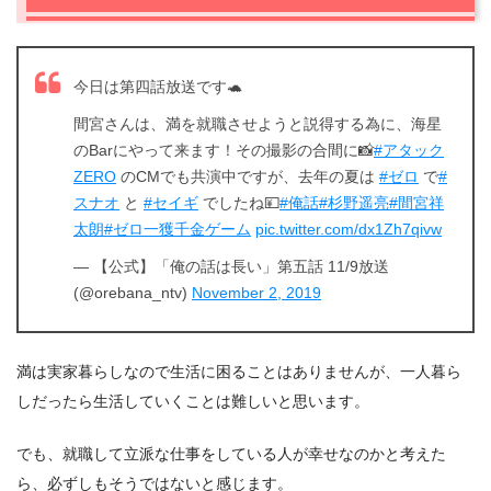
今日は第四話放送です🐢
間宮さんは、満を就職させようと説得する為に、海星
のBarにやって来ます！その撮影の合間に📸
#アタック
ZERO
のCMでも共演中ですが、去年の夏は
#ゼロ
で
#
スナオ
と
#セイギ
でしたね💴
#俺話
#杉野遥亮
#間宮祥
太朗
#ゼロ一獲千金ゲーム
pic.twitter.com/dx1Zh7qivw
— 【公式】「俺の話は長い」第五話 11/9放送
(@orebana_ntv)
November 2, 2019
満は実家暮らしなので生活に困ることはありませんが、一人暮ら
しだったら生活していくことは難しいと思います。
でも、就職して立派な仕事をしている人が幸せなのかと考えた
ら、必ずしもそうではないと感じます。