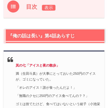
目次
1.
『俺の話は長い』第4話あらすじ
2.
【ネタバレ】『俺の話は長い』第4話の感想
2.1
光司（安田顕）との関係
『俺の話は長い』第4話あらすじ
2.2
アイス事件より深刻な事件
2.3
子離れ
2.4
就職をしないことは悪いこと？
3.
『俺の話は長い』第4話まとめ
其の七「アイスと夜の散歩」
4.
『俺の話は長い』他話のネタバレ記事一覧
満（生田斗真）が大事にとっておいた250円のアイス
が、ゴミになっていた。
「オレのアイス！誰が食ったんだよ！」
「無職のクセに250円のアイス食べてんの？？」
ゴミは捨てたけど、食べてはいないという綾子（小池栄