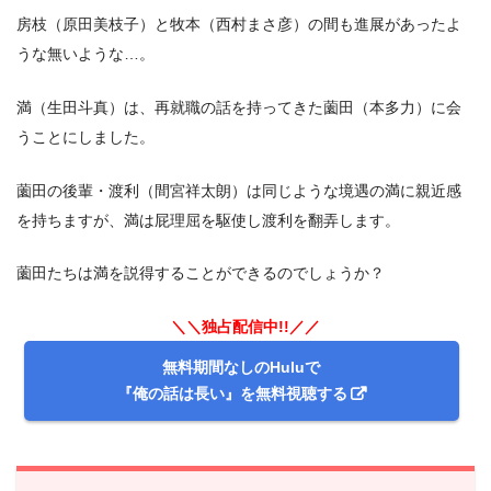
房枝（原田美枝子）と牧本（西村まさ彦）の間も進展があったよ
うな無いような…。
満（生田斗真）は、再就職の話を持ってきた薗田（本多力）に会
うことにしました。
薗田の後輩・渡利（間宮祥太朗）は同じような境遇の満に親近感
を持ちますが、満は屁理屈を駆使し渡利を翻弄します。
薗田たちは満を説得することができるのでしょうか？
＼＼独占配信中!!／／
無料期間なしのHuluで
『俺の話は長い』を無料視聴する