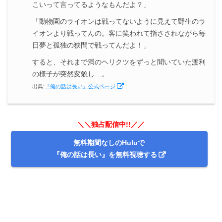
こいって言ってるようなもんだよ？」
「動物園のライオンは戦ってないように見えて野生のラ
イオンより戦ってんの。客に笑われて指さされながら毎
日夢と孤独の狭間で戦ってんだよ！」
すると、それまで満のヘリクツをずっと聞いていた渡利
の様子が突然変貌し…。
出典:
『俺の話は長い』公式ページ
＼＼独占配信中!!／／
無料期間なしのHuluで
『俺の話は長い』を無料視聴する