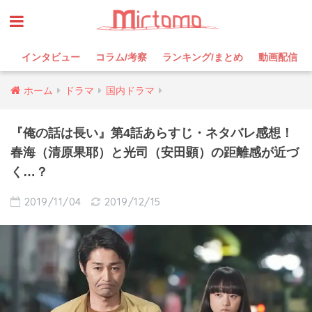
インタビュー
コラム/考察
ランキング/まとめ
動画配信
ホーム
ドラマ
国内ドラマ
『俺の話は長い』第4話あらすじ・ネタバレ感想！
春海（清原果耶）と光司（安田顕）の距離感が近づ
く…？
2019/11/04
2019/12/15