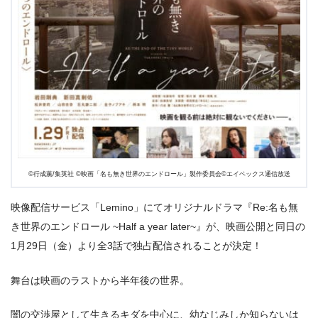
©️行成薫/集英社 ©️映画「名も無き世界のエンドロール」製作委員会©️エイベックス通信放送
映像配信サービス「Lemino」にてオリジナルドラマ『Re:名も無
き世界のエンドロール ~Half a year later~』が、映画公開と同日の
1月29日（金）より全3話で独占配信されることが決定！
舞台は映画のラストから半年後の世界。
闇の交渉屋として生きるキダを中心に、幼なじみしか知らないは