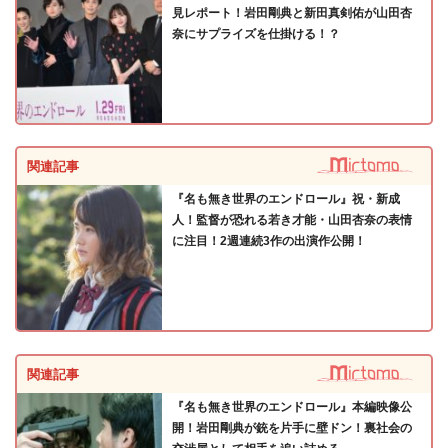
見レポート！岩田剛典と新田真剣佑が山田杏
奈にサプライズを仕掛ける！？
関連記事
『名も無き世界のエンドロール』祝・新成
人！監督が恐れる若き才能・山田杏奈の表情
に注目！2週連続3作の出演作公開！
関連記事
『名も無き世界のエンドロール』本編映像公
開！岩田剛典が銃を片手に壁ドン！裏社会の