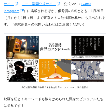
サイト
、
モード学園公式サイト
、公式SNS（
Twitter
、
Instagram
）に掲載されるほか、優秀賞の5点とともに1月25日
（月）から1日（日）まで東京メトロ池袋駅改札外にも掲出されま
す。（※駅係員へのお問い合わせはご遠慮ください）
©️行成薫/集英社 ©️映画「名も無き世界のエンドロール」製作委員会
映画を紐とくキーワードも散りばめられた渾身のビジュアルたち
は必見です！