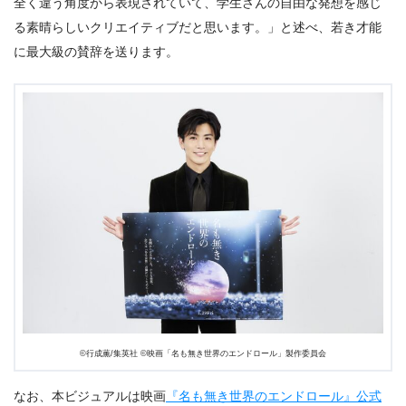
全く違う角度から表現されていて、学生さんの自由な発想を感じ
る素晴らしいクリエイティブだと思います。」と述べ、若き才能
に最大級の賛辞を送ります。
©️行成薫/集英社 ©️映画「名も無き世界のエンドロール」製作委員会
なお、本ビジュアルは映画
『名も無き世界のエンドロール』公式