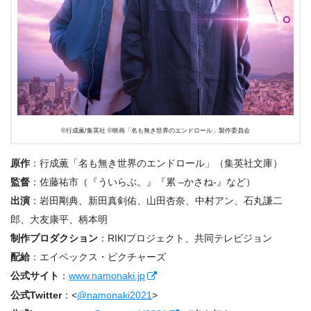
©️行成薫/集英社 ©️映画「名も無き世界のエンドロール」製作委員会
原作
：行成薫「名も無き世界のエンドロール」（集英社文庫）
監督
：佐藤祐市（『ういらぶ。』『累 –かさね-』など）
出演
：岩田剛典、新田真剣佑、山田杏奈、中村アン、石丸謙二
郎、大友康平、柄本明
制作プロダクション
：RIKIプロジェクト、共同テレビジョン
配給
：エイベックス・ピクチャーズ
公式サイト
：
www.namonaki.jp
公式Twitter
：<
@namonaki2021
>