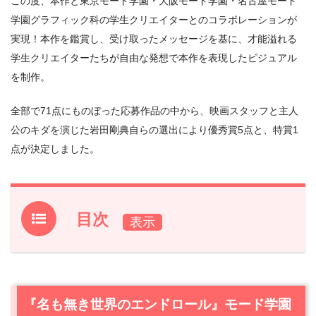
この度、本作と東京モード学園・大阪モード学園・名古屋モード
学園グラフィック科の学生クリエイターとのコラボレーションが
実現！本作を鑑賞し、受け取ったメッセージを基に、才能溢れる
学生クリエイターたちが自由な発想で本作を表現したビジュアル
を制作。
全部で71点にものぼった応募作品の中から、映画スタッフと主人
公のキダを演じた岩田剛典自らの選出により優秀賞5点と、特賞1
点が決定しました。
目次
1.
『名も無き世界のエンドロール』モード学園の学生クリ
エイターとのコラボビジュアル解禁
1.1
岩田剛典コメント全文 特賞作品の選出理由について
『名も無き世界のエンドロール』モード学園