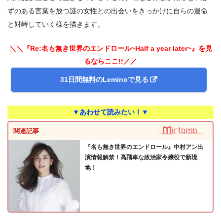
ずのある言葉を放つ謎の女性との出会いをきっかけに自らの運命
と対峙していく様を描きます。
＼＼『Re:名も無き世界のエンドロール~Half a year later~』を見
るならここ!!／／
31日間無料のLeminoで見る
▼あわせて読みたい！▼
関連記事
『名も無き世界のエンドロール』中村アン出
演情報解禁！高飛車な政治家令嬢役で新境
地！