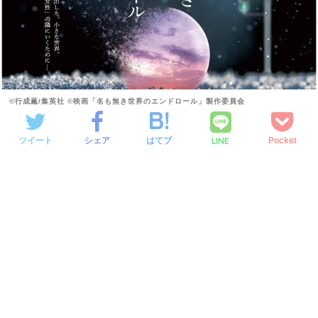
©️行成薫/集英社 ©️映画「名も無き世界のエンドロール」製作委員会
LINE
ツイート
シェア
はてブ
Pocket