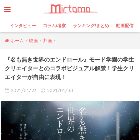
インタビュー
コラム/考察
ランキング/まとめ
動画配信
ホーム
映画
邦画
『名も無き世界のエンドロール』モード学園の学生
クリエイターとのコラボビジュアル解禁！学生クリ
エイターが自由に表現！
2021/01/23
2021/01/30