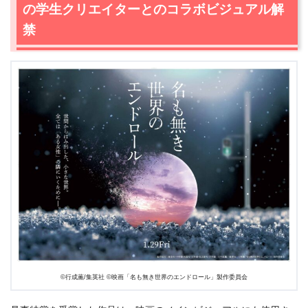
2.
『名も無き世界のエンドロール』作品情報
の学生クリエイターとのコラボビジュアル解
2.1
あらすじ
禁
3.
オリジナルドラマ『Re:名も無き世界のエンドロール
~Half a year later~』も公開日と同時に配信開始！
©️行成薫/集英社 ©️映画「名も無き世界のエンドロール」製作委員会