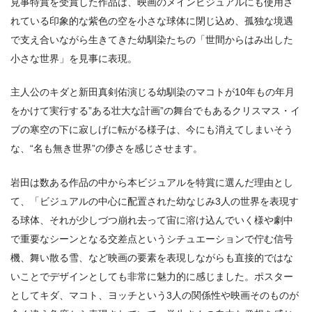
見事特賞を受賞した作品は、映画のメインビジュアルにも使用さ
れている印象的な紫色の空を小さな球体に閉じ込め、孤独な境遇
で支え合いながら生きてきた幼馴染たちの「世間からはみ出した
小さな世界」を見事に表現。
主人公のキダと新田真剣佑演じる幼馴染のマコトが10年もの年月
をかけて実行する”ある壮大な計画”の舞台でもあるクリスマス・イ
ブの寒空の下に寂しげに転がる様子は、今にも消えてしまいそう
な、“名も無き世界”の儚さを感じさせます。
岩田は数ある作品の中から本ビジュアルを特賞に選んだ理由とし
て、「ビジュアルの中心に配置された幼なじみ3人の世界を表現す
る球体、それが少しづつ崩れ去って宙に溶け込んでいく様や劇中
で重要なシーンとなる交差点というシチュエーションで佇む信号
機、舞い散る雪、など映画の要素を表現しながらも直接的ではな
いことでデザインとしても非常に魅力的に感じました。ポスター
としてキダ、マコト、ヨッチという3人の関係性や映画そのものが