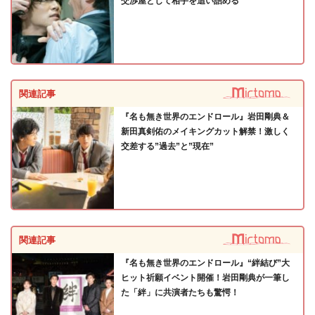
交渉屋として相手を追い詰める
関連記事
『名も無き世界のエンドロール』岩田剛典＆
新田真剣佑のメイキングカット解禁！激しく
交差する”過去”と”現在”
関連記事
『名も無き世界のエンドロール』“絆結び”大
ヒット祈願イベント開催！岩田剛典が一筆し
た「絆」に共演者たちも驚愕！