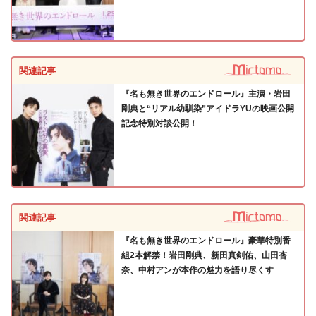
関連記事
『名も無き世界のエンドロール』主演・岩田
剛典と“リアル幼馴染”アイドラYUの映画公開
記念特別対談公開！
関連記事
『名も無き世界のエンドロール』豪華特別番
組2本解禁！岩田剛典、新田真剣佑、山田杏
奈、中村アンが本作の魅力を語り尽くす