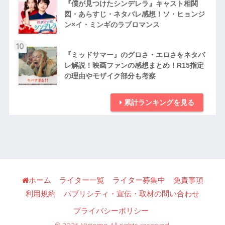
『僕が見つけたシンデレラ』キャスト相関
図・あらすじ・ネタバレ感想！ソ・ヒョンジ
ン×イ・ミンギのラブロマンス
10
『ミッドサマー』のグロさ・エロさをネタバ
レ解説！映画ファンの感想まとめ！R15指定
の理由やモザイク部分も考察
累計ランキングを見る
ホーム
ライター一覧
ライター募集中
免責事項
利用規約
パブリシティ・宣伝・取材の問い合わせ
プライバシーポリシー
© 2026 Mirtomo All rights reserved.