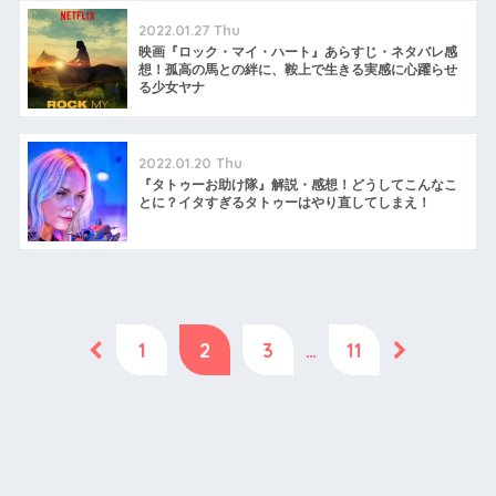
2022.01.27 Thu
映画『ロック・マイ・ハート』あらすじ・ネタバレ感
想！孤高の馬との絆に、鞍上で生きる実感に心躍らせ
る少女ヤナ
2022.01.20 Thu
『タトゥーお助け隊』解説・感想！どうしてこんなこ
とに？イタすぎるタトゥーはやり直してしまえ！
1
2
3
…
11