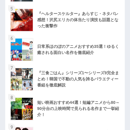
5
『ヘルタースケルター』あらすじ・ネタバレ
感想！沢尻エリカの体当たり演技も話題とな
った衝撃作
6
日常系ほのぼのアニメおすすめ35選！ゆるく
癒される面白い名作を徹底紹介
7
『三食ごはん』シリーズ1〜シリーズ9完全ま
とめ！韓国で不動の人気を誇るバラエティー
番組を徹底解説
8
短い映画おすすめ44選！短編アニメから80～
90分台の上映時間で見られる名作まで一挙紹
介！
9