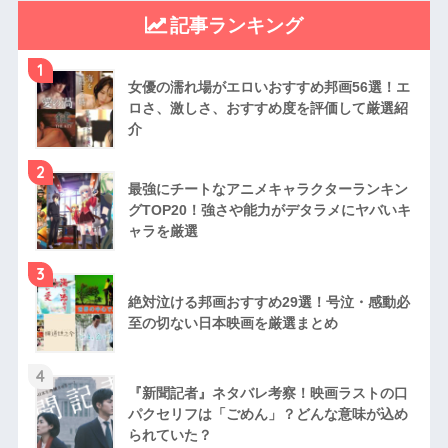
記事ランキング
1
女優の濡れ場がエロいおすすめ邦画56選！エ
ロさ、激しさ、おすすめ度を評価して厳選紹
介
2
最強にチートなアニメキャラクターランキン
グTOP20！強さや能力がデタラメにヤバいキ
ャラを厳選
3
絶対泣ける邦画おすすめ29選！号泣・感動必
至の切ない日本映画を厳選まとめ
4
『新聞記者』ネタバレ考察！映画ラストの口
パクセリフは「ごめん」？どんな意味が込め
られていた？