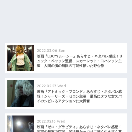
2022.03.06 Sun
映画『LUCY/ ルーシー』あらすじ・ネタバレ感想！リ
ュック・ベッソン監督、スカーレット・ヨハンソン主
演 人間の脳の無限の可能性描いた野心作
2022.02.23 Wed
映画『アトミック・ブロンド』あらすじ・ネタバレ感
想！シャーリーズ・セロン主演 最高にタフな女スパ
イのシビレるアクションに大興奮
2022.02.16 Wed
映画『ゼロ・グラビティ』あらすじ・ネタバレ感想！
宇宙の無重力空間。緊迫感たっぷりに描く生き抜く葛