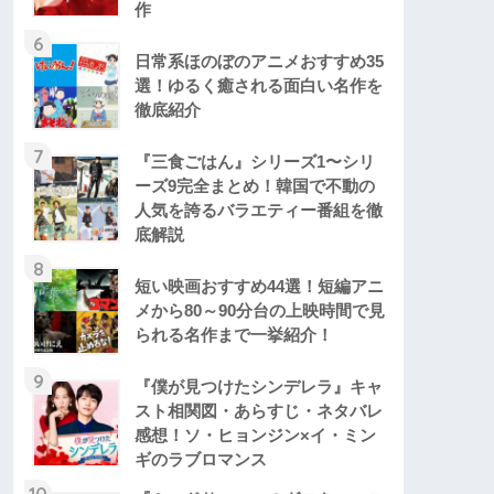
作
6
日常系ほのぼのアニメおすすめ35
選！ゆるく癒される面白い名作を
徹底紹介
7
『三食ごはん』シリーズ1〜シリ
ーズ9完全まとめ！韓国で不動の
人気を誇るバラエティー番組を徹
底解説
8
短い映画おすすめ44選！短編アニ
メから80～90分台の上映時間で見
られる名作まで一挙紹介！
9
『僕が見つけたシンデレラ』キャ
スト相関図・あらすじ・ネタバレ
感想！ソ・ヒョンジン×イ・ミン
ギのラブロマンス
10