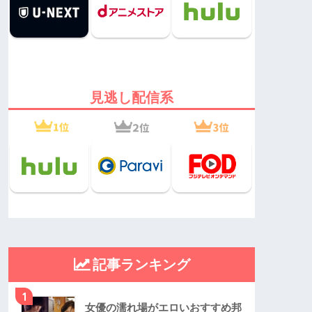
見逃し配信系
記事ランキング
1
女優の濡れ場がエロいおすすめ邦