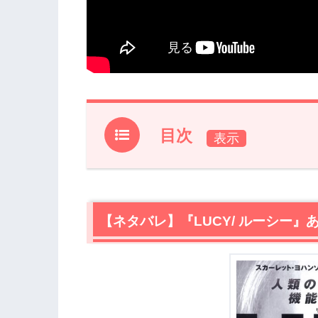
目次
1.
【ネタバレ】『LUCY/ ルーシー』あら
1.1
運び屋にしたてあげられたルーシー
1.2
謎のクスリCPH4
【ネタバレ】『LUCY/ ルーシー』
1.3
覚醒する脳の機能
1.4
脳科学の権威
1.5
知り得た知識を残す
2.
『LUCY/ ルーシー』あらすじ・ネタ