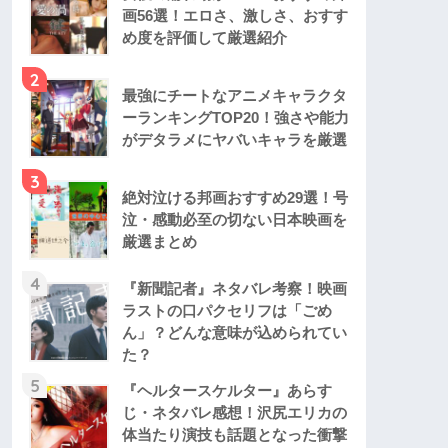
画56選！エロさ、激しさ、おすす
め度を評価して厳選紹介
2
最強にチートなアニメキャラクタ
ーランキングTOP20！強さや能力
がデタラメにヤバいキャラを厳選
3
絶対泣ける邦画おすすめ29選！号
泣・感動必至の切ない日本映画を
厳選まとめ
4
『新聞記者』ネタバレ考察！映画
ラストの口パクセリフは「ごめ
ん」？どんな意味が込められてい
た？
5
『ヘルタースケルター』あらす
じ・ネタバレ感想！沢尻エリカの
体当たり演技も話題となった衝撃