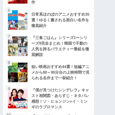
作
6
日常系ほのぼのアニメおすすめ35
選！ゆるく癒される面白い名作を
徹底紹介
7
『三食ごはん』シリーズ1〜シリ
ーズ9完全まとめ！韓国で不動の
人気を誇るバラエティー番組を徹
底解説
8
短い映画おすすめ44選！短編アニ
メから80～90分台の上映時間で見
られる名作まで一挙紹介！
9
『僕が見つけたシンデレラ』キャ
スト相関図・あらすじ・ネタバレ
感想！ソ・ヒョンジン×イ・ミン
ギのラブロマンス
10