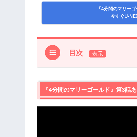
『4分間のマリーゴ
今すぐU-N
目次
1.
『4分間のマリーゴールド』第3話あら
2.
『4分間のマリーゴールド』を視聴でき
『4分間のマリーゴールド』第3話
3.
【ネタバレ】『4分間のマリーゴールド
3.1
久しぶりの訪問者
3.2
みこと（福士蒼汰）の嫉妬心と不安
3.3
やっと気づいた気持ちと告白
4.
『4分間のマリーゴールド』第3話まと