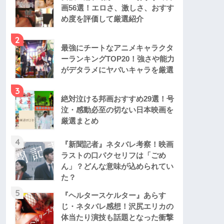
画56選！エロさ、激しさ、おすす
め度を評価して厳選紹介
2
最強にチートなアニメキャラクタ
ーランキングTOP20！強さや能力
がデタラメにヤバいキャラを厳選
3
絶対泣ける邦画おすすめ29選！号
泣・感動必至の切ない日本映画を
厳選まとめ
4
『新聞記者』ネタバレ考察！映画
ラストの口パクセリフは「ごめ
ん」？どんな意味が込められてい
た？
5
『ヘルタースケルター』あらす
じ・ネタバレ感想！沢尻エリカの
体当たり演技も話題となった衝撃