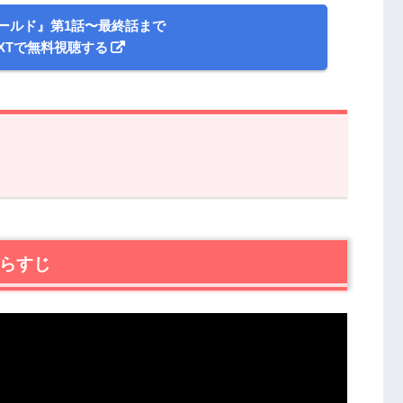
ールド』第1話〜最終話まで
EXTで無料視聴する
すじ
る動画配信サービス
あらすじ
』第3話の感想
め