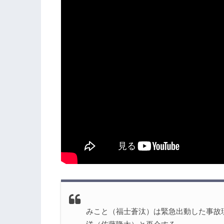
5.
『4分間のマリーゴールド』をフルで見
6.
『4分間のマリーゴールド』他話のネタ
みこと（福士蒼汰）は緊急出動した事故