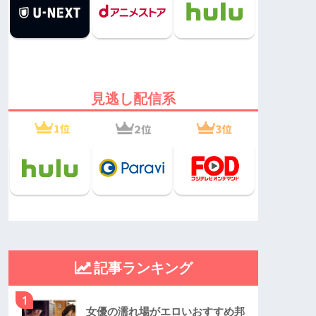
見逃し配信系
記事ランキング
1
女優の濡れ場がエロいおすすめ邦