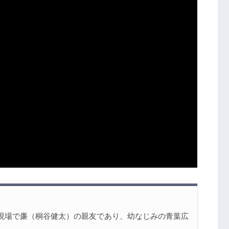
れるVOD一覧
バレ記事一覧
現場で廉（桐谷健太）の親友であり、幼なじみの青葉広