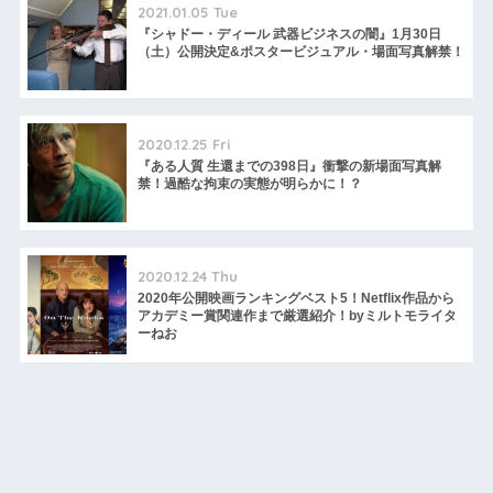
2021.01.05 Tue
『シャドー・ディール 武器ビジネスの闇』1月30日
（土）公開決定&ポスタービジュアル・場面写真解禁！
2020.12.25 Fri
『ある人質 生還までの398日』衝撃の新場面写真解
禁！過酷な拘束の実態が明らかに！？
2020.12.24 Thu
2020年公開映画ランキングベスト5！Netflix作品から
アカデミー賞関連作まで厳選紹介！byミルトモライタ
ーねお