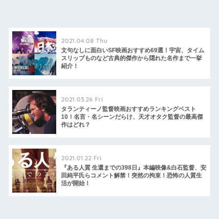
2021.04.08 Thu
文句なしに面白いSF映画おすすめ69選！宇宙、タイム
スリップものなど古典的傑作から隠れた名作まで一挙
紹介！
2021.03.26 Fri
タランティーノ監督映画おすすめランキングベスト
10！名言・名シーンだらけ、天才オタク監督の最高傑
作はどれ？
2021.01.22 Fri
『ある人質 生還までの398日』本編映像&白石監督、安
田純平氏らコメント解禁！突然の拘束！恐怖の人質生
活が開始！