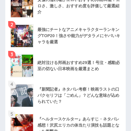
ロさ、激しさ、おすすめ度を評価して厳選紹
介
2
最強にチートなアニメキャラクターランキン
グTOP20！強さや能力がデタラメにヤバいキ
ャラを厳選
3
絶対泣ける邦画おすすめ29選！号泣・感動必
至の切ない日本映画を厳選まとめ
4
『新聞記者』ネタバレ考察！映画ラストの口
パクセリフは「ごめん」？どんな意味が込め
られていた？
5
『ヘルタースケルター』あらすじ・ネタバレ
感想！沢尻エリカの体当たり演技も話題とな