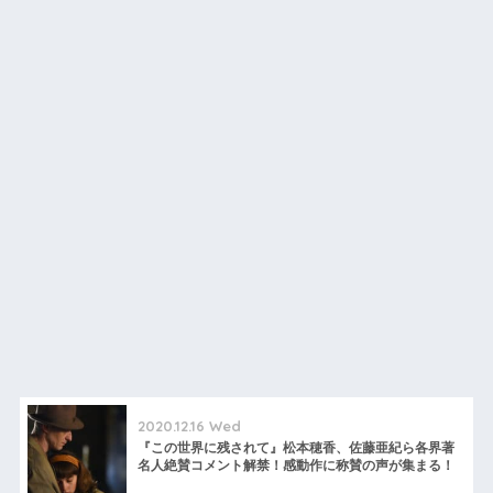
2020.12.16 Wed
『この世界に残されて』松本穂香、佐藤亜紀ら各界著
名人絶賛コメント解禁！感動作に称賛の声が集まる！