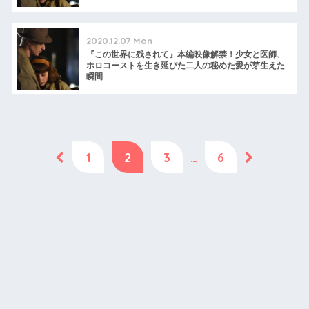
2020.12.07 Mon
『この世界に残されて』本編映像解禁！少女と医師、
ホロコーストを生き延びた二人の秘めた愛が芽生えた
瞬間
1
2
3
…
6