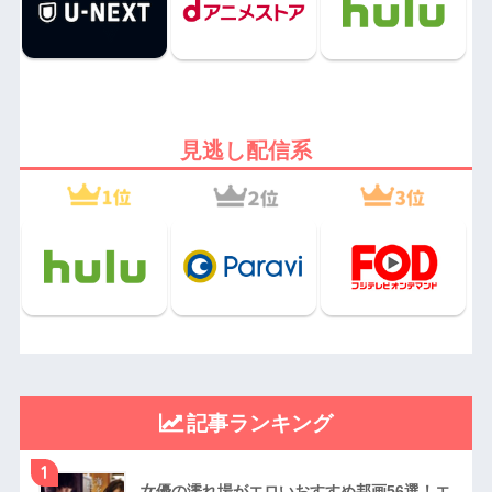
見逃し配信系
記事ランキング
1
女優の濡れ場がエロいおすすめ邦画56選！エ