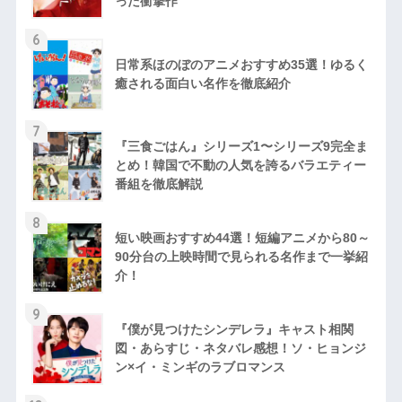
った衝撃作
6
日常系ほのぼのアニメおすすめ35選！ゆるく
癒される面白い名作を徹底紹介
7
『三食ごはん』シリーズ1〜シリーズ9完全ま
とめ！韓国で不動の人気を誇るバラエティー
番組を徹底解説
8
短い映画おすすめ44選！短編アニメから80～
90分台の上映時間で見られる名作まで一挙紹
介！
9
『僕が見つけたシンデレラ』キャスト相関
図・あらすじ・ネタバレ感想！ソ・ヒョンジ
ン×イ・ミンギのラブロマンス