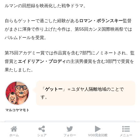
ルマンの回想録を映画化した戦争ドラマ。
自らもゲットーで過ごした経験がある
ロマン・ポランスキー
監督
がまさに渾身で作り上げた今作は、第55回カンヌ国際映画祭では
パルムドールを受賞。
第75回アカデミー賞では作品賞を含む7部門にノミネートされ、監
督賞と
エイドリアン・ブロディ
の主演男優賞を含む3部門で受賞を
果たしました。
「
ゲットー
」＝ユダヤ人隔離地域のことで
す。
マルコヤマモト
ホーム
シェア
フォロー
VOD完全比較
メニュー