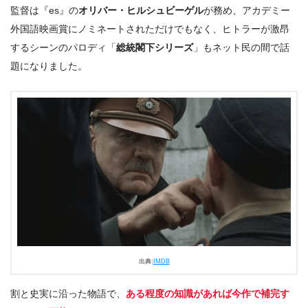
監督は『es』の
オリバー・ヒルシュビーゲル
が務め、アカデミー
外国語映画賞にノミネートされただけでもなく、ヒトラーが激昂
するシーンのパロディ「
総統閣下シリーズ
」もネット民の間で話
題になりました。
出典:
IMDB
割と史実に沿った物語で、
ある程度の知識があれば今作で補完す