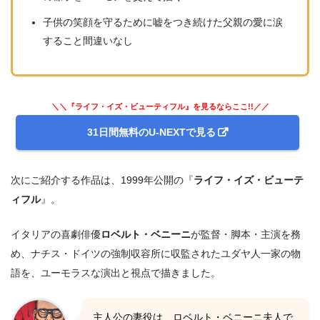
子供の笑顔を守るために嘘をつき続けた父親の愛に涙
すること間違いなし
＼＼『ライフ・イズ・ビューティフル』を見るならここ!!／／
31日間無料のU-NEXTで見る
次にご紹介する作品は、1999年公開の『
ライフ・イズ・ビューテ
ィフル
』。
イタリアの喜劇俳優
ロベルト・ベニーニ
が監督・脚本・主演を務
め、ナチス・ドイツの強制収容所に収監されたユダヤ人一家の物
語を、ユーモラスな演出と視点で描きました。
主人公の妻役は、ロベルト・ベニーニ夫人で