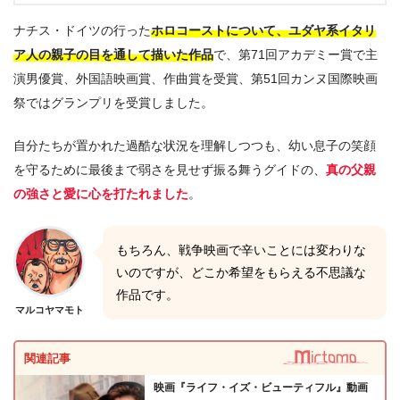
ナチス・ドイツの行った
ホロコーストについて、ユダヤ系イタリ
ア人の親子の目を通して描いた作品
で、第71回アカデミー賞で主
演男優賞、外国語映画賞、作曲賞を受賞、第51回カンヌ国際映画
祭ではグランプリを受賞しました。
自分たちが置かれた過酷な状況を理解しつつも、幼い息子の笑顔
を守るために最後まで弱さを見せず振る舞うグイドの、
真の父親
の強さと愛に心を打たれました
。
もちろん、戦争映画で辛いことには変わりな
いのですが、どこか希望をもらえる不思議な
作品です。
マルコヤマモト
関連記事
映画『ライフ・イズ・ビューティフル』動画