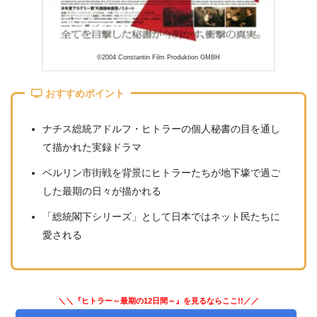
1.23
『ワルキューレ』
1.24
『ユダヤ人を救った動物園〜アントニーナが愛した
命〜』
1.25
『意志の勝利』
©2004 Constantin Film Produktion GMBH
1.26
『ヒトラーに盗られたうさぎ』
1.27
『ベル＆セバスチャン』
おすすめポイント
1.28
『サウンド・オブ・ミュージック』
1.29
ナチス総統アドルフ・ヒトラーの個人秘書の目を通し
『ヒトラーに屈しなかった国王』
1.30
て描かれた実録ドラマ
『ウィンストン・チャーチル ヒトラーから世界を救っ
た男』
ベルリン市街戦を背景にヒトラーたちが地下壕で過ご
1.31
『ヒトラーの忘れもの』
した最期の日々が描かれる
1.32
『アイヒマンを追え！ ナチスがもっとも畏れた男』
「総統閣下シリーズ」として日本ではネット民たちに
2.
ナチスが登場するおすすめ映画32選！まとめ
愛される
＼＼『ヒトラー～最期の12日間～』を見るならここ!!／／