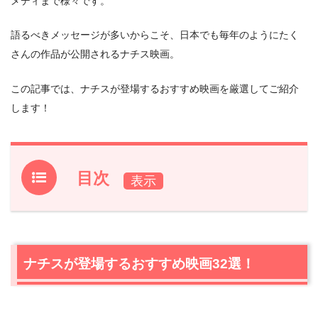
メディまで様々です。
語るべきメッセージが多いからこそ、日本でも毎年のようにたく
さんの作品が公開されるナチス映画。
この記事では、ナチスが登場するおすすめ映画を厳選してご紹介
します！
目次
1.
ナチスが登場するおすすめ映画32選！
1.1
『ヒトラー～最期の
12
日間～』
1.2
『シンドラーのリスト』
ナチスが登場するおすすめ映画32選！
1.3
『ライフ・イズ・ビューティフル』
1.4
『ジョジョ・ラビット』
1.5
『戦場のピアニスト』