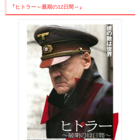
1.6
『ナチス 第三の男』
『ヒトラー～最期の
12
日間～』
1.7
『縞模様のパジャマの少年』
1.8
『イングロリアス・バスターズ』
1.9
『名もなき生涯』
1.10
『帰ってきたヒトラー』
1.11
『異端の鳥』
1.12
『さよなら、アドルフ』
1.13
『T-34 レジェンド・オブ・ウォー』
1.14
『ある画家の数奇な運命』
1.15
『アイアン・スカイ』
1.16
『独裁者』
1.17
『アーニャは、きっと来る』
1.18
『アフリカン・カンフー・ナチス』
1.19
『夜と霧』
1.20
『アメリカン・ヒストリーX』
1.21
『SKIN/スキン』
1.22
『グリーンルーム』