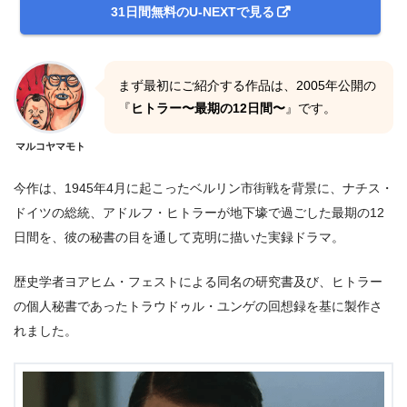
31日間無料のU-NEXTで見る
まず最初にご紹介する作品は、2005年公開の
『
ヒトラー〜最期の12日間〜
』です。
マルコヤマモト
今作は、1945年4月に起こったベルリン市街戦を背景に、ナチス・
ドイツの総統、アドルフ・ヒトラーが地下壕で過ごした最期の12
日間を、彼の秘書の目を通して克明に描いた実録ドラマ。
歴史学者ヨアヒム・フェストによる同名の研究書及び、ヒトラー
の個人秘書であったトラウドゥル・ユンゲの回想録を基に製作さ
れました。