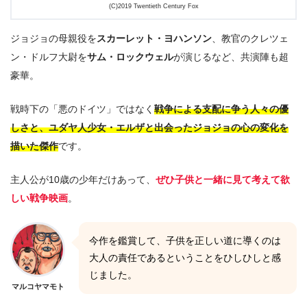
(C)2019 Twentieth Century Fox
ジョジョの母親役を
スカーレット・ヨハンソン
、教官のクレツェ
ン・ドルフ大尉を
サム・ロックウェル
が演じるなど、共演陣も超
豪華。
戦時下の「悪のドイツ」ではなく
戦争による支配に争う人々の優
しさと、ユダヤ人少女・エルザと出会ったジョジョの心の変化を
描いた傑作
です。
主人公が10歳の少年だけあって、
ぜひ子供と一緒に見て考えて欲
しい戦争映画
。
今作を鑑賞して、子供を正しい道に導くのは
大人の責任であるということをひしひしと感
じました。
マルコヤマモト