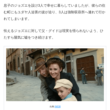
息子のジョズエを設け3人で幸せに暮らしていましたが、彼らの住
む町にもユダヤ人迫害の波が迫り、3人は強制収容所へ連れて行か
れてしまいます。
怯えるジョズエに対して父・グイドは現実を悟られないよう、ひ
たすら陽気に嘘をつき続けます。
出典:
IMDB