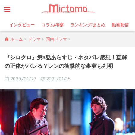
インタビュー
コラム/考察
ランキング/まとめ
動画配信
ホーム
ドラマ
国内ドラマ
『シロクロ』第3話あらすじ・ネタバレ感想！直輝
の正体がバレる？レンの衝撃的な事実も判明
2020/01/27
2021/01/15