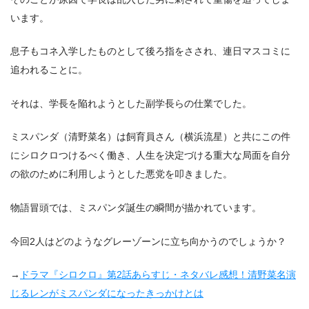
います。
息子もコネ入学したものとして後ろ指をさされ、連日マスコミに
追われることに。
それは、学長を陥れようとした副学長らの仕業でした。
ミスパンダ（清野菜名）は飼育員さん（横浜流星）と共にこの件
にシロクロつけるべく働き、人生を決定づける重大な局面を自分
の欲のために利用しようとした悪党を叩きました。
物語冒頭では、ミスパンダ誕生の瞬間が描かれています。
今回2人はどのようなグレーゾーンに立ち向かうのでしょうか？
→
ドラマ『シロクロ』第2話あらすじ・ネタバレ感想！清野菜名演
じるレンがミスパンダになったきっかけとは