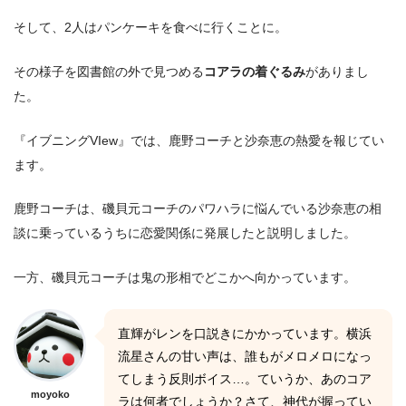
そして、2人はパンケーキを食べに行くことに。
その様子を図書館の外で見つめる
コアラの着ぐるみ
がありまし
た。
『イブニングVIew』では、鹿野コーチと沙奈恵の熱愛を報じてい
ます。
鹿野コーチは、磯貝元コーチのパワハラに悩んでいる沙奈恵の相
談に乗っているうちに恋愛関係に発展したと説明しました。
一方、磯貝元コーチは鬼の形相でどこかへ向かっています。
直輝がレンを口説きにかかっています。横浜
流星さんの甘い声は、誰もがメロメロになっ
てしまう反則ボイス…。ていうか、あのコア
moyoko
ラは何者でしょうか？さて、神代が握ってい