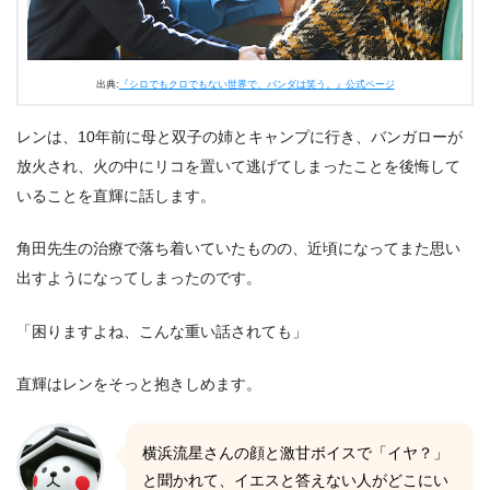
出典:
『シロでもクロでもない世界で、パンダは笑う。』公式ページ
レンは、10年前に母と双子の姉とキャンプに行き、バンガローが
放火され、火の中にリコを置いて逃げてしまったことを後悔して
いることを直輝に話します。
角田先生の治療で落ち着いていたものの、近頃になってまた思い
出すようになってしまったのです。
「困りますよね、こんな重い話されても」
直輝はレンをそっと抱きしめます。
横浜流星さんの顔と激甘ボイスで「イヤ？」
と聞かれて、イエスと答えない人がどこにい