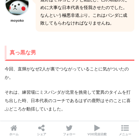
めに大事な日本代表を怪我させたのでした。
なんという極悪非道ぶり。これはパンダに成
moyoko
敗してもらわなければなりませんね。
真っ黒な男
今回、直輝がなぜ2人が裏でつながっていることに気がついたの
か。
それは、練習場にミスパンダが北里を挑発して驚異のタイムを打
ち出した時、日本代表のコーチであるはずの鹿野はそのことに喜
ぶどころか動揺していました。
その時ミルコビッチは、話が違うとばかりに鹿野の方を見たと言
います。
ホーム
シェア
フォロー
VOD完全比較
メニュー