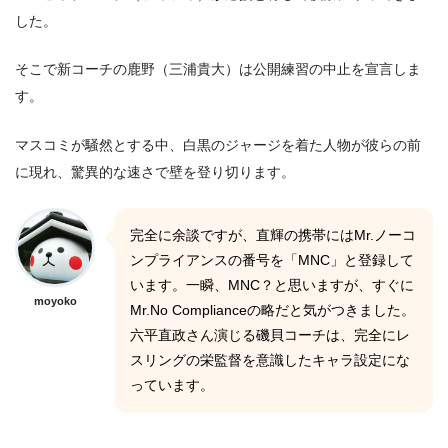
した。
そこで新コーチの鹿野（三浦貴大）は公開練習の中止を宣言しま
す。
マスコミが騒然とする中、白黒のジャージを着た人物が彼らの前
に現れ、驚異的な速さで壁を登り切ります。
完全に余談ですが、直輝の携帯にはMr.ノーコ
ンプライアンスの番号を「MNC」と登録して
います。一瞬、MNC？と思いますが、すぐに
moyoko
Mr.No Complianceの略だと気がつきました。
六平直政さん演じる磯貝コーチは、完全にレ
スリングの栄監督を意識したキャラ設定にな
っています。