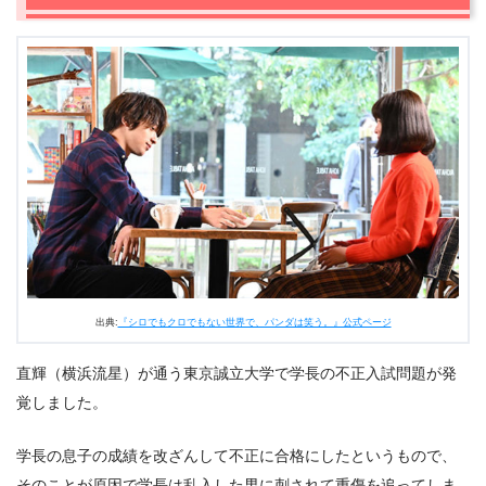
2.1
双子の女の子
2.2
スピードクライミング日本代表
2.3
私だけ幸せになれない
2.4
公開練習にミスパンダ（清野菜名）登場
2.5
レン（清野菜名）とリコ
2.6
レン（清野菜名）の過去
2.7
俺とレン（清野菜名）は一緒
2.8
パンダ配信開始
2.9
真っ黒な男
2.10
ミスパンダ（清野菜名）のフラッシュバック
2.11
川田レン（清野菜名）の正体
出典:
『シロでもクロでもない世界で、パンダは笑う。』公式ページ
3.
『シロでもクロでもない世界で、パンダは笑う。』第3
話まとめ
直輝（横浜流星）が通う東京誠立大学で学長の不正入試問題が発
覚しました。
学長の息子の成績を改ざんして不正に合格にしたというもので、
そのことが原因で学長は乱入した男に刺されて重傷を追ってしま