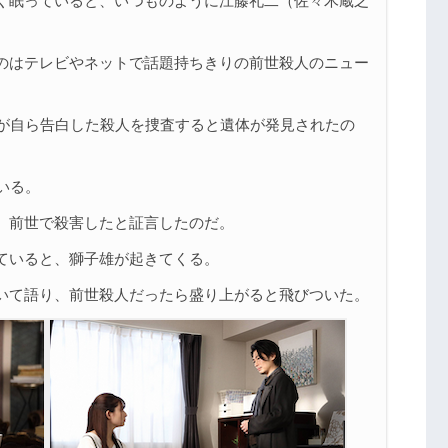
く眠っていると、いつものように江藤礼二（佐々木蔵之
一覧
のはテレビやネットで話題持ちきりの前世殺人のニュー
）が自ら告白した殺人を捜査すると遺体が発見されたの
いる。
、前世で殺害したと証言したのだ。
ていると、獅子雄が起きてくる。
いて語り、前世殺人だったら盛り上がると飛びついた。