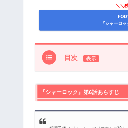
＼＼独
FO
『シャーロッ
目次
1.
『シャーロック』第6話あらすじ
2.
【ネタバレ】『シャーロック』第6話の
2.1
『シャーロック』第6話あらすじ
綾香（吉川愛）が誕生日に初めて見え
2.2
事件の捜査
2.3
事件の真相
3.
『シャーロック』第6話まとめ