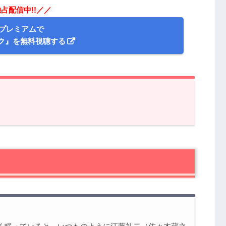
占配信中!!／／
Dプレミアムで
ク』を無料視聴する
感想
た記憶