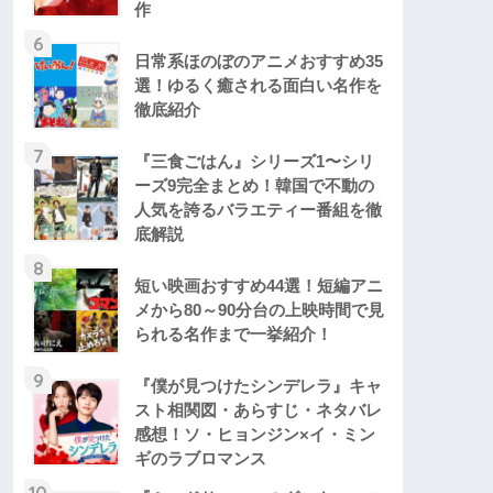
作
6
日常系ほのぼのアニメおすすめ35
選！ゆるく癒される面白い名作を
徹底紹介
7
『三食ごはん』シリーズ1〜シリ
ーズ9完全まとめ！韓国で不動の
人気を誇るバラエティー番組を徹
底解説
8
短い映画おすすめ44選！短編アニ
メから80～90分台の上映時間で見
られる名作まで一挙紹介！
9
『僕が見つけたシンデレラ』キャ
スト相関図・あらすじ・ネタバレ
感想！ソ・ヒョンジン×イ・ミン
ギのラブロマンス
10