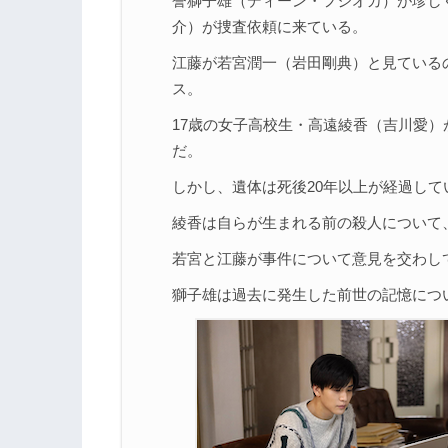
誉獅子雄（ディーン・フジオカ）が珍し
4.
『シャーロック』の他話ネタバレ記事
介）が捜査依頼に来ている。
江藤が若宮潤一（岩田剛典）と見ている
ス。
17歳の女子高校生・高遠綾香（吉川愛
だ。
しかし、遺体は死後20年以上が経過して
綾香は自らが生まれる前の殺人について
若宮と江藤が事件について意見を交わし
獅子雄は過去に発生した前世の記憶につ