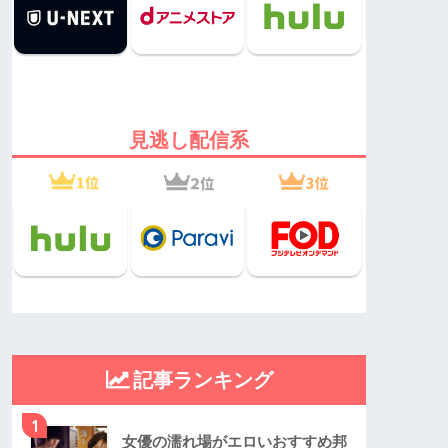
見逃し配信系
記事ランキング
1
女優の濡れ場がエロいおすすめ邦