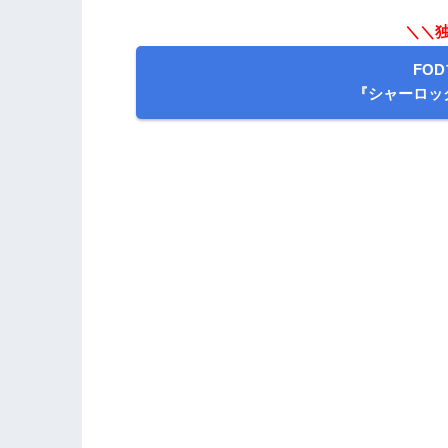
＼＼独
FO
『シャーロッ