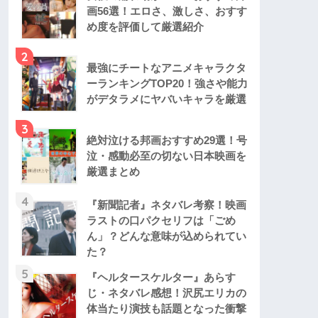
画56選！エロさ、激しさ、おすす
め度を評価して厳選紹介
2
最強にチートなアニメキャラクタ
ーランキングTOP20！強さや能力
がデタラメにヤバいキャラを厳選
3
絶対泣ける邦画おすすめ29選！号
泣・感動必至の切ない日本映画を
厳選まとめ
4
『新聞記者』ネタバレ考察！映画
ラストの口パクセリフは「ごめ
ん」？どんな意味が込められてい
た？
5
『ヘルタースケルター』あらす
じ・ネタバレ感想！沢尻エリカの
体当たり演技も話題となった衝撃