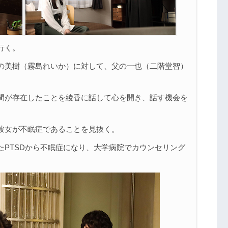
行く。
の美樹（霧島れいか）に対して、父の一也（二階堂智）
間が存在したことを綾香に話して心を開き、話す機会を
彼女が不眠症であることを見抜く。
たPTSDから不眠症になり、大学病院でカウンセリング