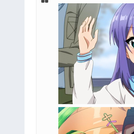
3.3
大人気ボイスノイド「ここぱんな」の
3.4
香澄を諦めきれない！謡舞踊部入部を
3.5
またもや大活躍！ITを駆使してかえ
3.6
香澄の過去。そして彼女のアイドルへ
4.
『Re:ステージ！ドリームデイズ』第3
5.
『Re:ステージ！ドリームデイズ』をフ
6.
『Re:ステージ！ドリームデイズ』他