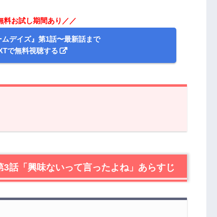
の無料お試し期間あり／／
ームデイズ』第1話〜最新話まで
EXTで無料視聴する
話「興味ないって言ったよね」あらすじ
視聴できる動画配信サービス
第3話「興味ないって言ったよね」あらすじ
ムデイズ』第3話「興味ないって言ったよね」感想レビ
生徒は！？
！