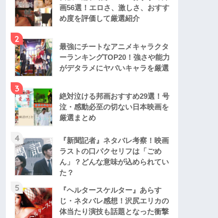
画56選！エロさ、激しさ、おすす
め度を評価して厳選紹介
2
最強にチートなアニメキャラクタ
ーランキングTOP20！強さや能力
がデタラメにヤバいキャラを厳選
3
絶対泣ける邦画おすすめ29選！号
泣・感動必至の切ない日本映画を
厳選まとめ
4
『新聞記者』ネタバレ考察！映画
ラストの口パクセリフは「ごめ
ん」？どんな意味が込められてい
た？
5
『ヘルタースケルター』あらす
じ・ネタバレ感想！沢尻エリカの
体当たり演技も話題となった衝撃