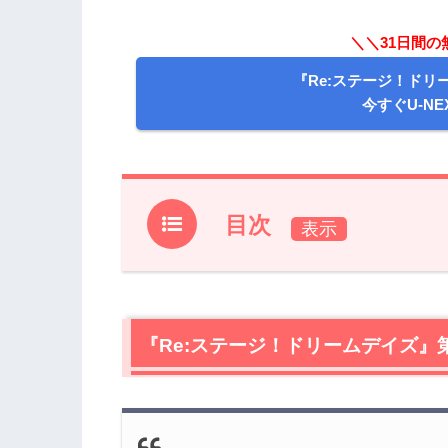
＼＼31日間
『Re:ステージ！ドリ
今すぐU-N
目次
1.
『Re:ステージ！ドリームデイズ』第3
2.
『Re:ステージ！ドリームデイズ』を
『Re:ステージ！ドリームデイズ』
3.
【ネタバレ】『Re:ステージ！ドリー
ュー
3.1
学校でアイドルにもっともふさわしい
3.2
いざサバゲ部へ！本城香澄を説得開始