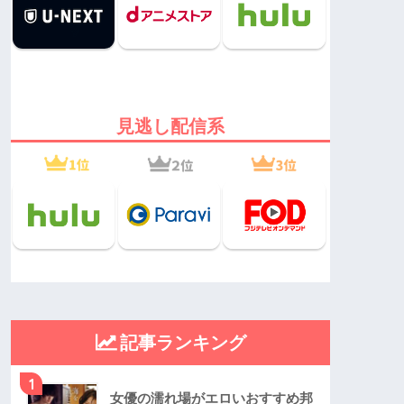
見逃し配信系
記事ランキング
1
女優の濡れ場がエロいおすすめ邦