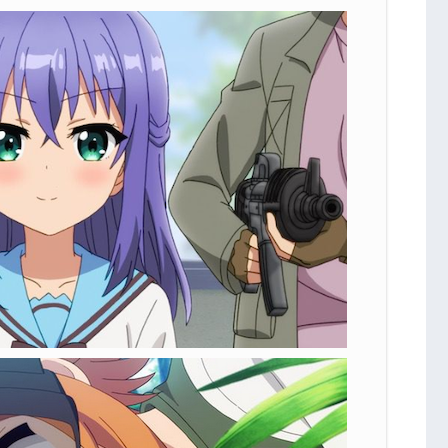
正体とは！？
かけてサバゲを挑む！
が大奮闘！
の想い！
話まとめ
ルで見れるVOD一覧
話のネタバレ記事一覧