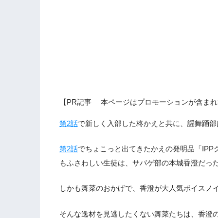
【PR記事 本ページはプロモーションが含まれ
第2話
で新しく入部した柊かえと共に、謡舞踊部
第2話
でちょこっと出てきたかえの発明品「IP
もふさわしい生徒は、サバゲ部の本城香澄だっ
しかも舞菜のおかげで、香澄が大人気ボイスノ
そんな逸材を見逃したくない舞菜たちは、香澄