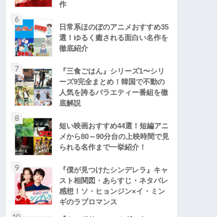
作
6
日常系ほのぼのアニメおすすめ35
選！ゆるく癒される面白い名作を
徹底紹介
7
『三食ごはん』シリーズ1〜シリ
ーズ9完全まとめ！韓国で不動の
人気を誇るバラエティー番組を徹
底解説
8
短い映画おすすめ44選！短編アニ
メから80～90分台の上映時間で見
られる名作まで一挙紹介！
9
『僕が見つけたシンデレラ』キャ
スト相関図・あらすじ・ネタバレ
感想！ソ・ヒョンジン×イ・ミン
ギのラブロマンス
10