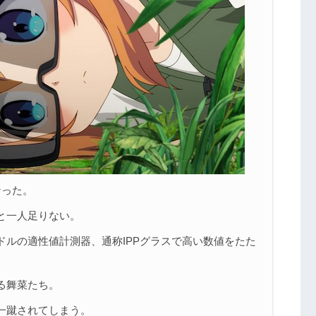
なった。
と一人足りない。
ルの適性値計測器、通称IPPグラスで高い数値をたた
。
る舞菜たち。
一蹴されてしまう。