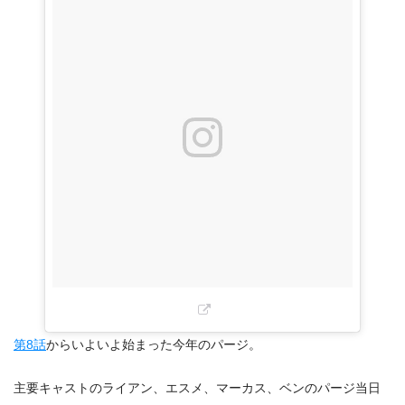
2.6
反NFFA組織設立！リーダーはダレン！
3.
『パージ シーズン2』第10話（最終回）あらすじ・ネタ
バレ感想まとめ
第8話
からいよいよ始まった今年のパージ。
主要キャストのライアン、エスメ、マーカス、ベンのパージ当日