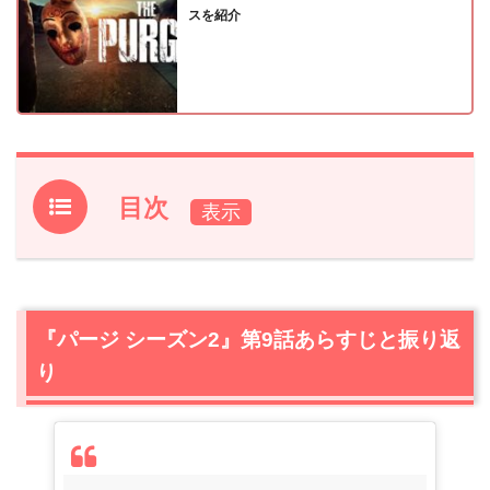
スを紹介
目次
1.
『パージ シーズン2』第9話あらすじと振り返り
2.
【ネタバレ】『パージ シーズン2』第10話（最終回）あ
らすじ・感想
『パージ シーズン2』第9話あらすじと振り返
2.1
第1回目のパージの1週間前…
り
2.2
トリアージュセンターに到着したマーカス
2.3
監視センター侵入したエスメ
2.4
ジャッカルから大金を手にしたライアン！しかし…
2.5
エスメの放送始まる！涙の意味が明らかに！