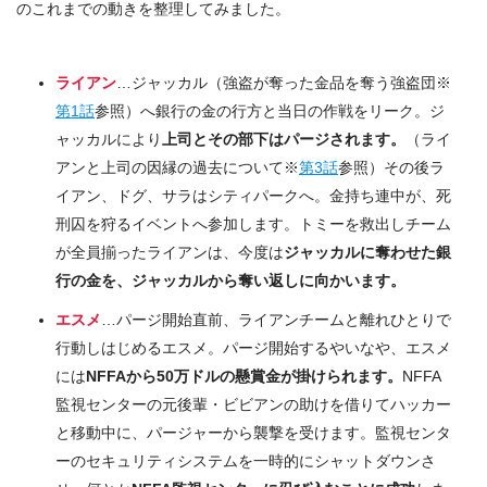
のこれまでの動きを整理してみました。
ライアン
…ジャッカル（強盗が奪った金品を奪う強盗団※
第1話
参照）へ銀行の金の行方と当日の作戦をリーク。ジ
ャッカルにより
上司とその部下はパージされます。
（ライ
アンと上司の因縁の過去について※
第3話
参照）その後ラ
イアン、ドグ、サラはシティパークへ。金持ち連中が、死
刑囚を狩るイベントへ参加します。トミーを救出しチーム
が全員揃ったライアンは、今度は
ジャッカルに奪わせた銀
行の金を、ジャッカルから奪い返しに向かいます。
エスメ
…パージ開始直前、ライアンチームと離れひとりで
行動しはじめるエスメ。パージ開始するやいなや、エスメ
には
NFFAから50万ドルの懸賞金が掛けられます。
NFFA
監視センターの元後輩・ビビアンの助けを借りてハッカー
と移動中に、パージャーから襲撃を受けます。監視センタ
ーのセキュリティシステムを一時的にシャットダウンさ