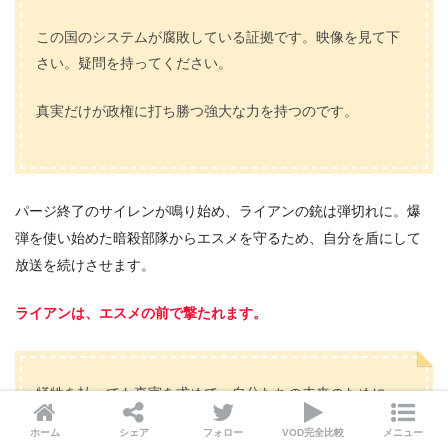
この国のシステムが腐敗している証拠です。映像を見て下
さい。疑問を持ってください。
真実だけが政権に打ち勝つ強大な力を持つのです。
パージ終了のサイレンが鳴り始め、ライアンの銃は弾切れに。爆
弾を使い始めた暗殺部隊からエスメを守るため、自分を盾にして
放送を続けさせます。
ライアンは、エスメの前で撃たれます。
犠牲を払っても真実を求めて。自分たちの未来のために。
ホーム
シェア
フォロー
VOD完全比較
メニュー
ソフィア聞いてる？愛してる。