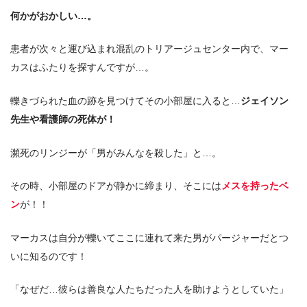
何かがおかしい…。
患者が次々と運び込まれ混乱のトリアージュセンター内で、マー
カスはふたりを探すんですが…。
轢きづられた血の跡を見つけてその小部屋に入ると…
ジェイソン
先生や看護師の死体が！
瀕死のリンジーが「男がみんなを殺した」と…。
その時、小部屋のドアが静かに締まり、そこには
メスを持ったベ
ン
が！！
マーカスは自分が轢いてここに連れて来た男がパージャーだとつ
いに知るのです！
「なぜだ…彼らは善良な人たちだった人を助けようとしていた」