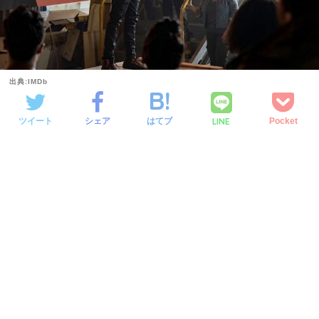
出典:IMDb
LINE
ツイート
シェア
はてブ
Pocket