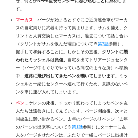
せ、何とか
NFFA監視センターに忍び込むことに成功
しま
す。
マーカス
…パージが始まるとすぐにご近所連合軍がマーカ
スの自宅周りに武器を持って集まります。サムを捕え、ク
リントと人質交換したマーカスは、過去について話し合い
（クリントがサムを恨んだ理由について※
第7話
参照）、
握手して和解することに。しかしその直後、
クリントに襲
われたミッシェルは負傷。
自宅を出てトリアージュセンタ
ー（パージ中もぐりでやっている病院のような所）へ移動
中、
道路に飛び出してきたベンを轢いてしまいます
。ミッ
シェルと一緒にセンターへ連れて行くため、意識のないベ
ンを車に運び入れてしまいます。
ベン
…ケレンの死後、すっかり変わってしまったベンを友
人たちは遠巻きにして見ています。パージ開始後、次々と
同級生に襲い掛かるベン。去年のパージのリベンジ（去年
のパージの出来事について※
第1話
参照）にターナーに友
人をパージさせたベンは、ふたりで一緒にパージに出掛け