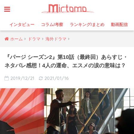
インタビュー
コラム/考察
ランキング/まとめ
動画配信
ホーム
ドラマ
海外ドラマ
『パージ シーズン2』第10話（最終回）あらすじ・
ネタバレ感想！4人の運命、エスメの涙の意味は？
2019/12/21
2021/01/16