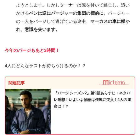
ようとします。しかしターナーは隙を付いて逃亡し、追い
かける
ベンは逆にパージャーの集団の標的に。
パージャー
の一人をパージして逃げている途中、
マーカスの車に轢か
れ、意識を失います。
今年のパージもあと3時間！
4人にどんなラストが待ちうけるのか！？
関連記事
『パージ シーズン2』第9話あらすじ・ネタバ
レ感想！いよいよ物語は佳境に突入！4人の運
命は！？