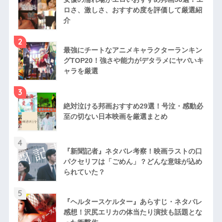
ロさ、激しさ、おすすめ度を評価して厳選紹
介
2
最強にチートなアニメキャラクターランキン
グTOP20！強さや能力がデタラメにヤバいキ
ャラを厳選
3
絶対泣ける邦画おすすめ29選！号泣・感動必
至の切ない日本映画を厳選まとめ
4
『新聞記者』ネタバレ考察！映画ラストの口
パクセリフは「ごめん」？どんな意味が込め
られていた？
5
『ヘルタースケルター』あらすじ・ネタバレ
感想！沢尻エリカの体当たり演技も話題とな