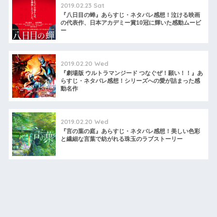
2019.02.23 Sat
『八日目の蝉』あらすじ・ネタバレ感想！泣ける映画
の代表作、日本アカデミー賞10冠に輝いた感動ムービ
ー
2019.02.20 Wed
『劇場版 ウルトラマンジード つなぐぜ！願い！！』あ
らすじ・ネタバレ感想！シリーズへの愛が詰まった感
動名作
2019.02.20 Wed
『言の葉の庭』あらすじ・ネタバレ感想！美しい色彩
と繊細な言葉で紡がれる珠玉のラブストーリー