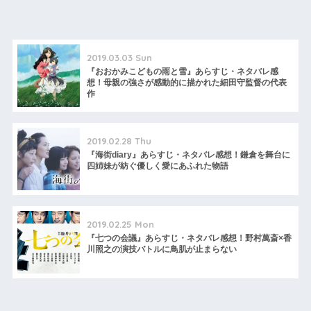
2019.03.03 Sun
『おおかみこどもの雨と雪』あらすじ・ネタバレ感
想！母親の強さが感動的に描かれた細田守監督の代表
作
2019.02.28 Thu
『海街diary』あらすじ・ネタバレ感想！鎌倉を舞台に
四姉妹が紡ぐ優しく愛にあふれた物語
2019.02.25 Mon
『七つの会議』あらすじ・ネタバレ感想！野村萬斎×香
川照之の演技バトルに鳥肌が止まらない