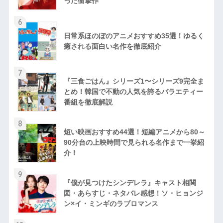
った衝撃作
6
日常系ほのぼのアニメおすすめ35選！ゆるく
癒される面白い名作を徹底紹介
7
『三食ごはん』シリーズ1〜シリーズ9完全ま
とめ！韓国で不動の人気を誇るバラエティー
番組を徹底解説
8
短い映画おすすめ44選！短編アニメから80～
90分台の上映時間で見られる名作まで一挙紹
介！
9
『僕が見つけたシンデレラ』キャスト相関
図・あらすじ・ネタバレ感想！ソ・ヒョンジ
ン×イ・ミンギのラブロマンス