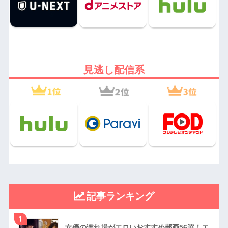
見逃し配信系
記事ランキング
1
女優の濡れ場がエロいおすすめ邦画56選！エ