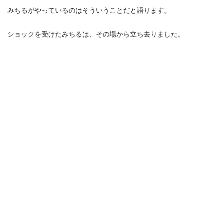
みちるがやっているのはそういうことだと語ります。
ショックを受けたみちるは、その場から立ち去りました。