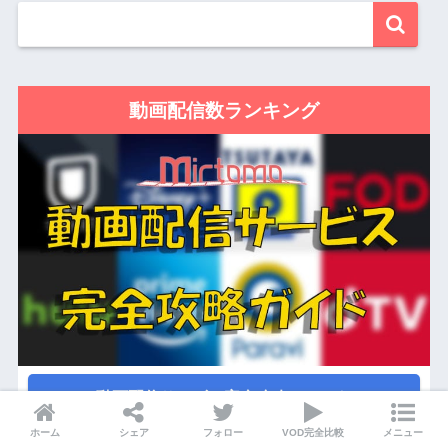
動画配信数ランキング
動画配信サービス完全攻略はこちら
ホーム
シェア
フォロー
VOD完全比較
メニュー
映画