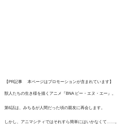
【PR記事 本ページはプロモーションが含まれています】
獣人たちの生き様を描くアニメ『BNA ビー・エヌ・エー』。
第6話は、みちるが人間だった頃の親友に再会します。
しかし、アニマシティではそれすら簡単にはいかなくて……。