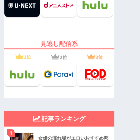
見逃し配信系
記事ランキング
1
女優の濡れ場がエロいおすすめ邦