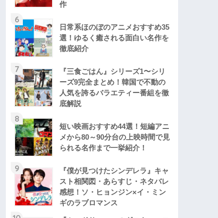
作
6
日常系ほのぼのアニメおすすめ35
選！ゆるく癒される面白い名作を
徹底紹介
7
『三食ごはん』シリーズ1〜シリ
ーズ9完全まとめ！韓国で不動の
人気を誇るバラエティー番組を徹
底解説
8
短い映画おすすめ44選！短編アニ
メから80～90分台の上映時間で見
られる名作まで一挙紹介！
9
『僕が見つけたシンデレラ』キャ
スト相関図・あらすじ・ネタバレ
感想！ソ・ヒョンジン×イ・ミン
ギのラブロマンス
10