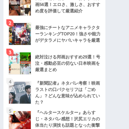
画56選！エロさ、激しさ、おすす
め度を評価して厳選紹介
2
最強にチートなアニメキャラクタ
ーランキングTOP20！強さや能力
がデタラメにヤバいキャラを厳選
3
絶対泣ける邦画おすすめ29選！号
泣・感動必至の切ない日本映画を
厳選まとめ
4
『新聞記者』ネタバレ考察！映画
ラストの口パクセリフは「ごめ
ん」？どんな意味が込められてい
た？
5
『ヘルタースケルター』あらす
じ・ネタバレ感想！沢尻エリカの
体当たり演技も話題となった衝撃