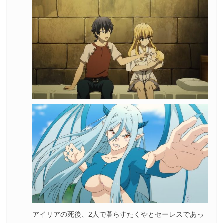
3.
『この世の果てで恋を唄う少女YU-NO』第19話まとめ
アイリアの死後、2人で暮らすたくやとセーレスであっ