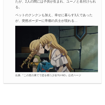
たが、2人の間には子供が生まれ、ユーノと名付けられ
る。
ペットのクンクンも加え、幸せに暮らす3人であった
が、突然ボーダーに帝都の兵士が現れる…
出典:
『この世の果てで恋を唄う少女YU-NO』公式ページ