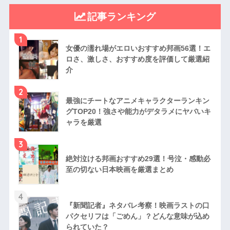
記事ランキング
1
女優の濡れ場がエロいおすすめ邦画56選！エ
ロさ、激しさ、おすすめ度を評価して厳選紹
介
2
最強にチートなアニメキャラクターランキン
グTOP20！強さや能力がデタラメにヤバいキ
ャラを厳選
3
絶対泣ける邦画おすすめ29選！号泣・感動必
至の切ない日本映画を厳選まとめ
4
『新聞記者』ネタバレ考察！映画ラストの口
パクセリフは「ごめん」？どんな意味が込め
られていた？