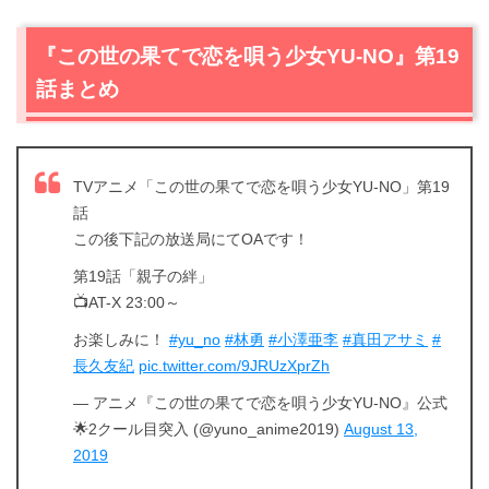
『この世の果てで恋を唄う少女YU-NO』第19
話まとめ
TVアニメ「この世の果てで恋を唄う少女YU-NO」第19
話
この後下記の放送局にてOAです！
第19話「親子の絆」
📺AT-X 23:00～
お楽しみに！
#yu_no
#林勇
#小澤亜李
#真田アサミ
#
長久友紀
pic.twitter.com/9JRUzXprZh
— アニメ『この世の果てで恋を唄う少女YU-NO』公式
🌟2クール目突入 (@yuno_anime2019)
August 13,
2019