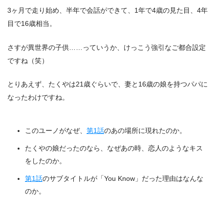
3ヶ月で走り始め、半年で会話ができて、1年で4歳の見た目、4年
目で16歳相当。
さすが異世界の子供……っていうか、けっこう強引なご都合設定
ですね（笑）
とりあえず、たくやは21歳ぐらいで、妻と16歳の娘を持つパパに
なったわけですね。
このユーノがなぜ、
第1話
のあの場所に現れたのか。
たくやの娘だったのなら、なぜあの時、恋人のようなキス
をしたのか。
第1話
のサブタイトルが「You Know」だった理由はなんな
のか。