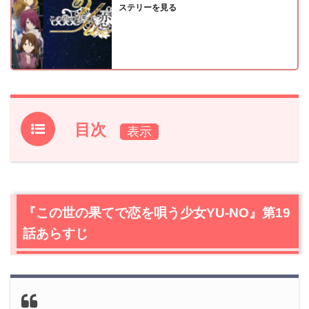
ステリーを見る
目次
1.
『この世の果てで恋を唄う少女YU-NO』第19話あらすじ
2.
【ネタバレ】『この世の果てで恋を唄う少女YU-NO』第
19話の感想
『この世の果てで恋を唄う少女YU-NO』第19
2.1
ユーノ
話あらすじ
2.2
ドラゴン娘
2.3
クンクン
2.4
襲われるセーレス
2.5
小ネタ