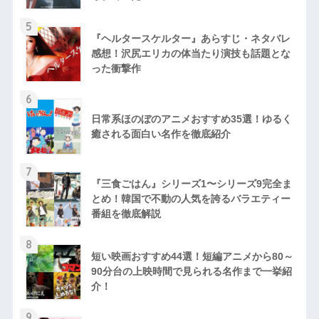
5
『ヘルタースケルター』あらすじ・ネタバレ
感想！沢尻エリカの体当たり演技も話題とな
った衝撃作
6
日常系ほのぼのアニメおすすめ35選！ゆるく
癒される面白い名作を徹底紹介
7
『三食ごはん』シリーズ1〜シリーズ9完全ま
とめ！韓国で不動の人気を誇るバラエティー
番組を徹底解説
8
短い映画おすすめ44選！短編アニメから80～
90分台の上映時間で見られる名作まで一挙紹
介！
9