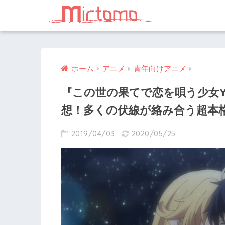
ホーム
アニメ
青年向けアニメ
『この世の果てで恋を唄う少女Y
想！多くの伏線が絡み合う超本格
2019/04/03
2020/05/25