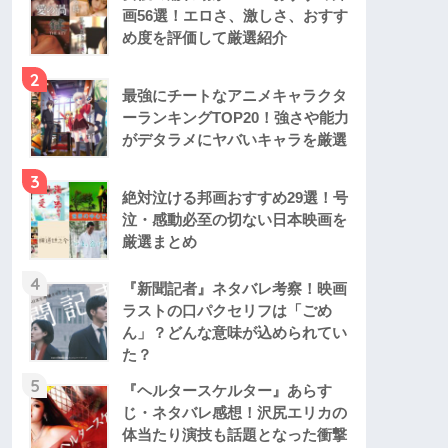
画56選！エロさ、激しさ、おすす
め度を評価して厳選紹介
2
最強にチートなアニメキャラクタ
ーランキングTOP20！強さや能力
がデタラメにヤバいキャラを厳選
3
絶対泣ける邦画おすすめ29選！号
泣・感動必至の切ない日本映画を
厳選まとめ
4
『新聞記者』ネタバレ考察！映画
ラストの口パクセリフは「ごめ
ん」？どんな意味が込められてい
た？
5
『ヘルタースケルター』あらす
じ・ネタバレ感想！沢尻エリカの
体当たり演技も話題となった衝撃