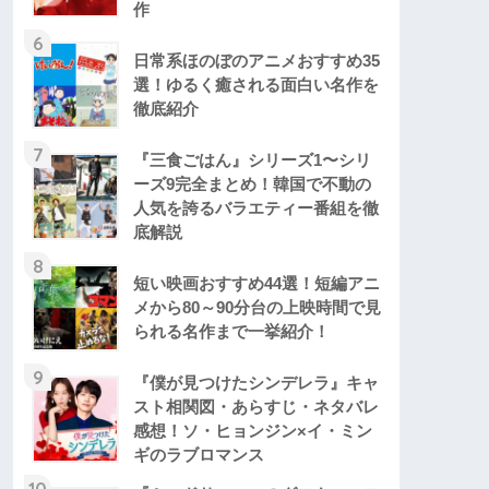
作
6
日常系ほのぼのアニメおすすめ35
選！ゆるく癒される面白い名作を
徹底紹介
7
『三食ごはん』シリーズ1〜シリ
ーズ9完全まとめ！韓国で不動の
人気を誇るバラエティー番組を徹
底解説
8
短い映画おすすめ44選！短編アニ
メから80～90分台の上映時間で見
られる名作まで一挙紹介！
9
『僕が見つけたシンデレラ』キャ
スト相関図・あらすじ・ネタバレ
感想！ソ・ヒョンジン×イ・ミン
ギのラブロマンス
10