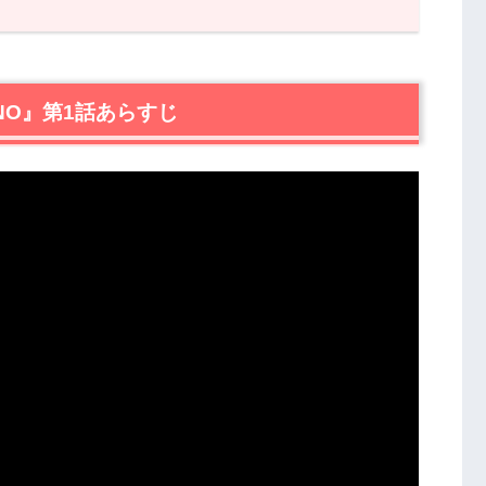
』第1話あらすじ
女YU-NO』第1話の感想
NO』第1話あらすじ
）」の人物像
ス
』第1話まとめ