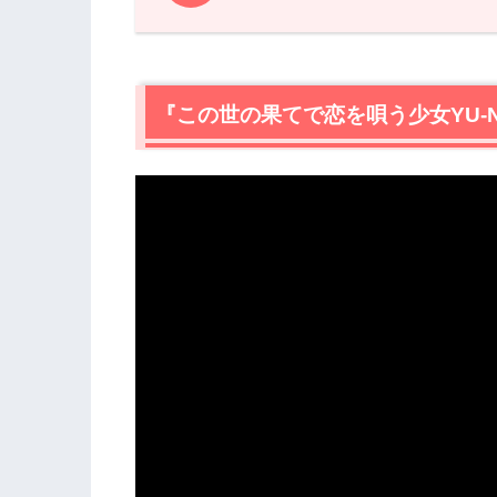
1.
『この世の果てで恋を唄う少女YU-NO
2.
【ネタバレ】『この世の果てで恋を唄う少
2.1
『この世の果てで恋を唄う少女YU-
主人公「有馬 たくや（ありま たくや
2.2
たばこは飴に
2.3
情報部分のセリフはゆっくり
2.4
豊富（とよとみ）君のムスカ歩き
2.5
宝玉が3つ欠けたリフレクターデバイ
3.
『この世の果てで恋を唄う少女YU-NO