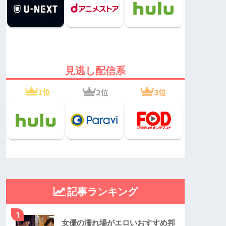
見逃し配信系
記事ランキング
1
女優の濡れ場がエロいおすすめ邦