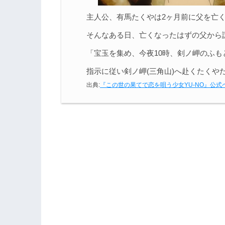
主人公、有馬たくやは2ヶ月前に父を亡
そんなある日、亡くなったはずの父から
「宝玉を集め、今夜10時、剣ノ岬のふも
指示に従い剣ノ岬(三角山)へ赴くたくや
出典:
『この世の果てで恋を唄う少女YU-NO』公式