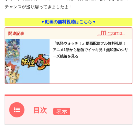
チャンスが巡り廻ってきましたよ！
▼動画の無料視聴はこちら▼
関連記事
『妖怪ウォッチ！』動画配信フル無料視聴！
アニメ1話から配信でイッキ見！無印版のシリ
ーズ続編を見る
目次
1.
『妖怪ウォッチ！』前回第34話のあらすじと振り返り
2.
【ネタバレ】『妖怪ウォッチ！』第35話あらすじ・感想