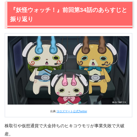
2.1
お母さんのおもてなし
『妖怪ウォッチ！』前回第34話のあらすじと
2.2
堕落していくケータくん
振り返り
2.3
ヒキコウモリの意外な趣味
2.4
ウィスパーが古典妖怪に？
2.5
ウィスパーの行く末は？
3.
『妖怪ウォッチ！』第35話あらすじ・ネタバレ感想まと
め
出典:
ヨロズマート公式Twitter
株取引や仮想通貨で大金持ちのヒキコウモリが事業失敗で大破
産。