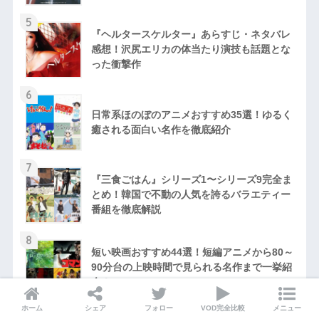
5
『ヘルタースケルター』あらすじ・ネタバレ
感想！沢尻エリカの体当たり演技も話題とな
った衝撃作
6
日常系ほのぼのアニメおすすめ35選！ゆるく
癒される面白い名作を徹底紹介
7
『三食ごはん』シリーズ1〜シリーズ9完全ま
とめ！韓国で不動の人気を誇るバラエティー
番組を徹底解説
8
短い映画おすすめ44選！短編アニメから80～
90分台の上映時間で見られる名作まで一挙紹
介！
ホーム
シェア
フォロー
VOD完全比較
メニュー
9