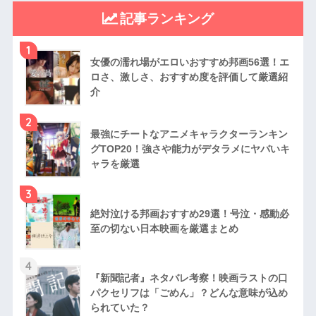
記事ランキング
1
女優の濡れ場がエロいおすすめ邦画56選！エ
ロさ、激しさ、おすすめ度を評価して厳選紹
介
2
最強にチートなアニメキャラクターランキン
グTOP20！強さや能力がデタラメにヤバいキ
ャラを厳選
3
絶対泣ける邦画おすすめ29選！号泣・感動必
至の切ない日本映画を厳選まとめ
4
『新聞記者』ネタバレ考察！映画ラストの口
パクセリフは「ごめん」？どんな意味が込め
られていた？