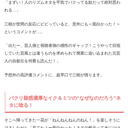
「まずい！人のリズムネタを平気でパクってる奴だって絶対思わ
れる…」
三樹が世間の反応にビビっていると、意外にも＜面白かった！＞
というコメントが…。
「出たー、芸人側と視聴者側の感性のギャップ！こうやって目指
していた芸風とは違うものを求められて廃業に追い込まれた元芸
人の自叙伝を何冊も読んだ！」
予想外の高評価コメントに、超早口で三樹が憤ります。
パクリ疑惑濃厚なイク＆ミツの“なぜなのだろう”ネ
タに唸る！
そこへ帰ってきた一花が「ねんねんねんのねん！」を楽しそうに
マネしながら「見てたよー面白かった！ネギの根元って水につけ