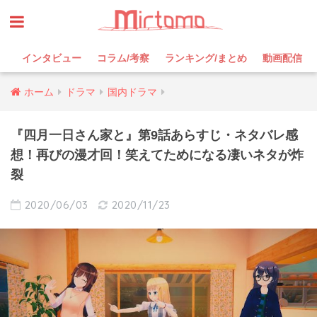
インタビュー
コラム/考察
ランキング/まとめ
動画配信
ホーム
ドラマ
国内ドラマ
『四月一日さん家と』第9話あらすじ・ネタバレ感
想！再びの漫才回！笑えてためになる凄いネタが炸
裂
2020/06/03
2020/11/23