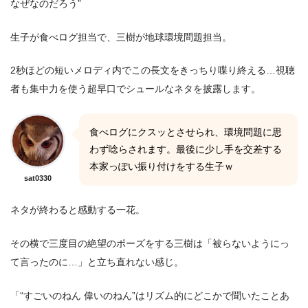
なぜなのだろう”
生子が食べログ担当で、三樹が地球環境問題担当。
2秒ほどの短いメロディ内でこの長文をきっちり喋り終える…視聴
者も集中力を使う超早口でシュールなネタを披露します。
食べログにクスッとさせられ、環境問題に思
わず唸らされます。最後に少し手を交差する
本家っぽい振り付けをする生子ｗ
sat0330
ネタが終わると感動する一花。
その横で三度目の絶望のポーズをする三樹は「被らないようにっ
て言ったのに…」と立ち直れない感じ。
「“すごいのねん 偉いのねん”はリズム的にどこかで聞いたことあ