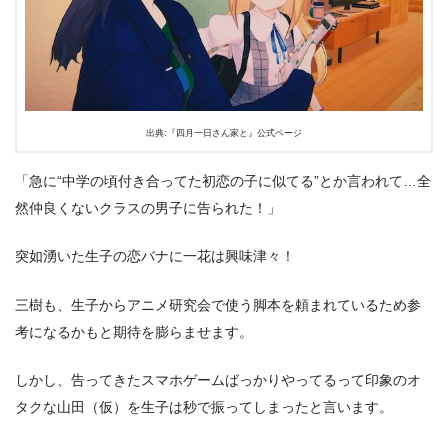
2.5
妹を想う一花の金言で、三樹が「やる方が楽しまなく
ちゃ」と意識改革！
2.6
コアなネット民の間で伝説化した四月一日家DE候のト
リオネタ！
3.
『四月一日さん家と』第9話まとめ
出典:『四月一日さん家と』公式ページ
「急に“中学の頃付き合ってた初恋の子に似てる”とか言われて…全
然仲良くないクラスの男子に告られた！」
突如湧いた生子の恋バナに一花は興味津々！
三樹も、生子からアニメ研究会で使う脚本を頼まれているため参
考になるかもと期待を膨らませます。
しかし、告ってきたスマホゲームばっかりやってるって印象のオ
タクな山田（仮）を生子は秒で振ってしまったと言います。