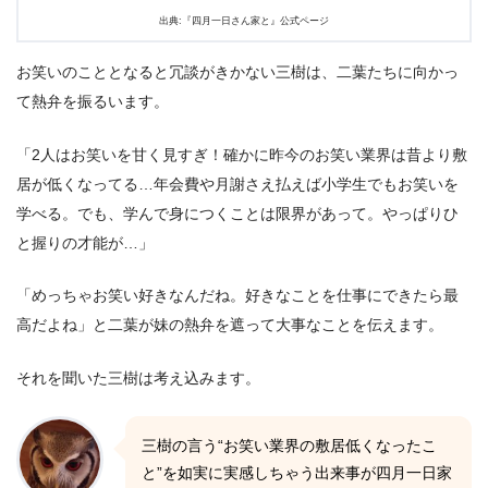
出典:『四月一日さん家と』公式ページ
お笑いのこととなると冗談がきかない三樹は、二葉たちに向かっ
て熱弁を振るいます。
「2人はお笑いを甘く見すぎ！確かに昨今のお笑い業界は昔より敷
居が低くなってる…年会費や月謝さえ払えば小学生でもお笑いを
学べる。でも、学んで身につくことは限界があって。やっぱりひ
と握りの才能が…」
「めっちゃお笑い好きなんだね。好きなことを仕事にできたら最
高だよね」と二葉が妹の熱弁を遮って大事なことを伝えます。
それを聞いた三樹は考え込みます。
三樹の言う“お笑い業界の敷居低くなったこ
と”を如実に実感しちゃう出来事が四月一日家