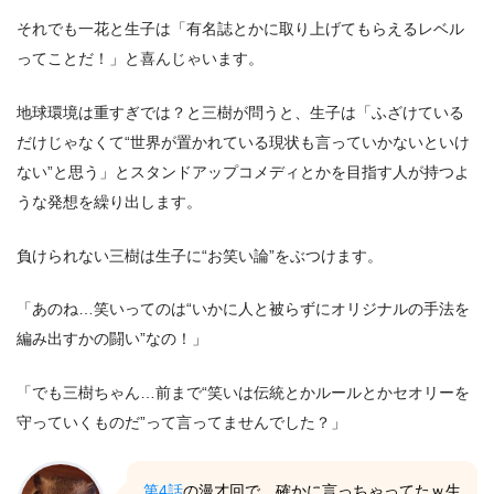
それでも一花と生子は「有名誌とかに取り上げてもらえるレベル
ってことだ！」と喜んじゃいます。
地球環境は重すぎでは？と三樹が問うと、生子は「ふざけている
だけじゃなくて“世界が置かれている現状も言っていかないといけ
ない”と思う」とスタンドアップコメディとかを目指す人が持つよ
うな発想を繰り出します。
負けられない三樹は生子に“お笑い論”をぶつけます。
「あのね…笑いってのは“いかに人と被らずにオリジナルの手法を
編み出すかの闘い”なの！」
「でも三樹ちゃん…前まで“笑いは伝統とかルールとかセオリーを
守っていくものだ”って言ってませんでした？」
第4話
の漫才回で、確かに言っちゃってたｗ生