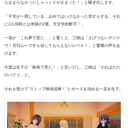
ら止まらなかったしゃっくりが止まった！」と騒ぎ出します。
「干支が一周している…止めてはいけなかった気すらする。それ
に2人同時とは奇跡の2乗、天文学的数字！」
一花が「これ夢で見た…」と驚くと、三樹は「えげつないデジャ
ヴ！月刊ムーですら信じてもらえないレベル！」と驚嘆の声をあ
げます。
今度は生子が「映画で見た！」と言いだし、三樹は「それはただ
のパクリ」と。
それを受けて“ストップ映画泥棒！”とポーズを決める一花＆生子。