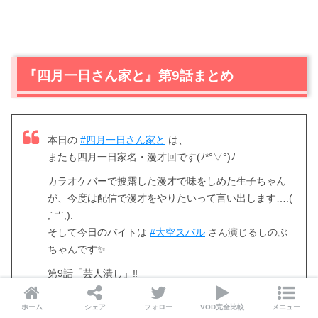
『四月一日さん家と』第9話まとめ
本日の
#四月一日さん家と
は、
またも四月一日家名・漫才回です(ﾉ*°▽°)ﾉ
カラオケバーで披露した漫才で味をしめた生子ちゃん
が、今度は配信で漫才をやりたいって言い出します…:(
;´꒳`;):
そして今日のバイトは
#大空スバル
さん演じるしのぶ
ちゃんです✨
第9話「芸人潰し」‼️
お楽しみに🐢🎉
pic.twitter.com/iryEWmNB7f
ホーム
シェア
フォロー
VOD完全比較
メニュー
— おかめ🐢💦ドラマ2期四月一日さん家と毎週日曜深夜