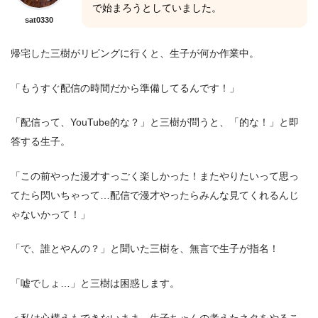
で始まろうとしていました。
sat0330
帰宅した三樹がリビングに行くと、生子が何か作業中。
「もうすぐ配信の時間だから準備してるんです！」
「配信って、YouTube的な？」と三樹が問うと、「的な！」と即
答する生子。
「この前やった漫才すっごく楽しかった！またやりたいって思っ
てたら閃いちゃって…配信で漫才やったらみんな見てくれるんじ
ゃないかって！」
「で、誰とやんの？」と聞いた三樹を、無言で生子が指名！
「嘘でしょ…」と三樹は困惑します。
＜私は心構えもできないまま、生子ちゃんの考えたネタをやるこ