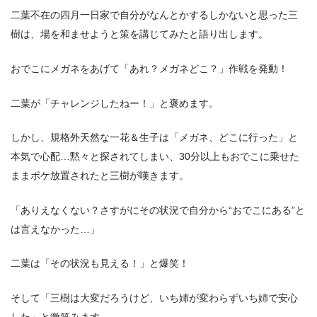
二葉不在の四月一日家で自分がなんとかするしかないと思った三
樹は、場を和ませようと策を講じてみたと語り出します。
おでこにメガネをあげて「あれ？メガネどこ？」作戦を発動！
二葉が「チャレンジしたねー！」と褒めます。
しかし、規格外天然な一花＆生子は「メガネ、どこに行った」と
本気で心配…黙々と探されてしまい、30分以上もおでこに乗せた
ままボケ放置されたと三樹が嘆きます。
「ありえなくない？さすがにその状況で自分から“おでこにある”と
は言えなかった…」
二葉は「その状況も見える！」と爆笑！
そして「三樹は大変だろうけど、いち姉が変わらずいち姉で安心
した」と微笑みます。