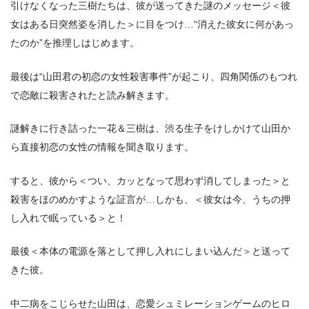
引けなくなった三樹たちは、彼が送ってきた謎のメッセージ＜彼
女はある日突然姿を消した＞に目をつけ…“消えた彼女に何があっ
たのか”を推理しはじめます。
最後は“山田君の初恋の女性殺害事件”が起こり、四角関係のもつれ
で恋敵に殺害されたと読み解きます。
謎解きに行き詰った一花＆三樹は、渋る生子をけしかけて山田か
ら直接初恋の女性の情報を聞き取ります。
すると、彼から＜つい、カッとなって思わず消してしまった＞と
殺害をほのめかすような証言が…しかも、＜彼女は今、うちの押
し入れで眠っている＞と！
最後＜本体の電源を落として押し入れにしまい込んだ＞と送って
きた彼。
中二病をこじらせた山田は、恋愛シュミレーションゲームのヒロ