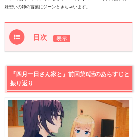
妹想いの姉の言葉にジーンときちゃいます。
目次
1.
『四月一日さん家と』前回第8話のあらすじと振り返り
2.
【ネタバレ】『四月一日さん家と』第9話あらすじ・感
想
『四月一日さん家と』前回第8話のあらすじと
2.1
笑いが全く通用しない一花＆生子について、三樹が愚痴
振り返り
る
2.2
閃いた生子、生子＆三樹がYouTube的な配信者デビュ
ー！？
2.3
何か聞いたことあるかも！？一花もハマった魔性のリ
ズム、オモシロガールズのリズムネタがヤバい！
2.4
パクリ疑惑濃厚なイク＆ミツの“なぜなのだろう”ネタに
唸る！