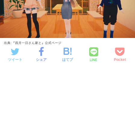
出典:『四月一日さん家と』公式ページ
LINE
ツイート
シェア
はてブ
Pocket