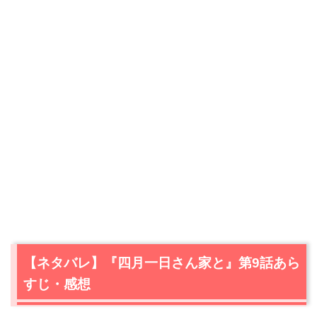
【ネタバレ】『四月一日さん家と』第9話あら
すじ・感想