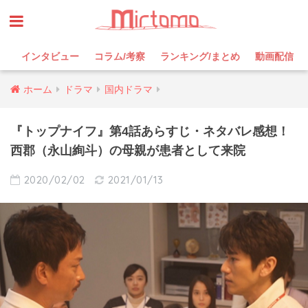
インタビュー
コラム/考察
ランキング/まとめ
動画配信
ホーム
ドラマ
国内ドラマ
『トップナイフ』第4話あらすじ・ネタバレ感想！
西郡（永山絢斗）の母親が患者として来院
2020/02/02
2021/01/13