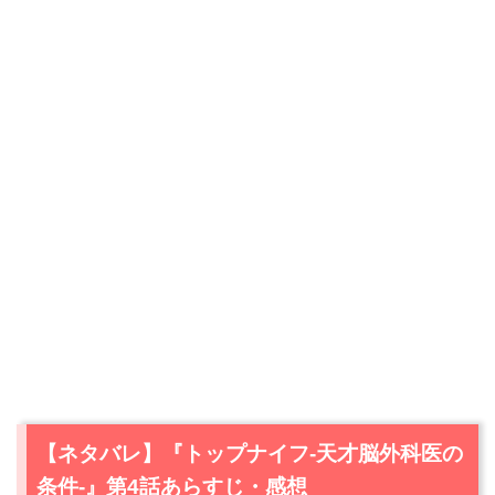
【ネタバレ】『トップナイフ-天才脳外科医の
条件-』第4話あらすじ・感想