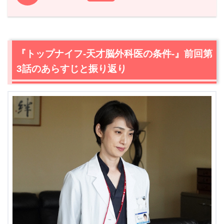
1.
『トップナイフ-天才脳外科医の条件-』前回第3話のあら
すじと振り返り
2.
【ネタバレ】『トップナイフ-天才脳外科医の条件-』第4
『トップナイフ-天才脳外科医の条件-』前回第
話あらすじ・感想
3話のあらすじと振り返り
2.1
西郡（永山絢斗）の母親
2.2
内田正（綾田俊樹）は何の病気？
2.3
西郡（永山絢斗）の手が震える理由
2.4
取り切れなかった腫瘍
2.5
トップナイフとしての覚悟
2.6
山口清（本田博太郎）が包丁を持っている理由
2.7
記憶は変わっていくもの
2.8
喜和子（中尾ミエ）を手術する黒岩（椎名桔平）
3.
『トップナイフ-天才脳外科医の条件-』第4話まとめ