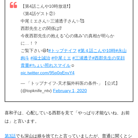
【第4話こんや10時放送❗️】
《第4話ゲスト②》
中尾ミエさん✨三浦透子さん✨🥰
西郡先生との関係は⁉️
今夜西郡先生の抱える”心の痛み”の真相が明らか
に…！？
ご覧下さい😆❗
#トップナイフ
#第４話こんや10時
#永山
絢斗
#福士誠治
#中尾ミエ
#三浦透子
#西郡先生の笑顔
貴重
#ちょい照れスマイル
☺️
pic.twitter.com/95p0qEnvY4
— 「トップナイフ-天才脳外科医の条件-」【公式】
(@topknife_ntv)
February 1, 2020
喜和子は、心配している西郡を見て「やっぱり才能ないね、お前
は」と言います。
第3話
でも深山は娘を捨てたと言っていましたが、普通に聞くとシ