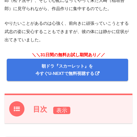
郎（松下洸平）、そして心配になってやって来た大崎（稲垣吾
郎）に見守られながら、作品作りに集中するのでした。
やりたいことがあるのは心強く、前向きに頑張っていこうとする
武志の姿に安心することもできますが、彼の体には静かに症状が
出てきていました。
＼＼31日間の無料お試し期間あり／／
朝ドラ『スカーレット』を
今すぐU-NEXTで無料視聴する
目次
1.
『スカーレット』前回第24週141話のあらすじと振り返
り