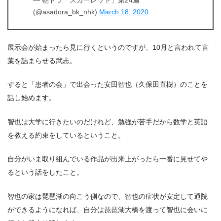
— 朝ドラ「スカーレット」第24週
(@asadora_bk_nhk)
March 18, 2020
展示会が始まったら見に行くというのですが、10月と言われて言
葉を詰まらせる武志。
すると「患者の会」で出会った安田智也（久保田直樹）のことを
話し始めます。
智也は大学に行きたいのだけれど、勉強が苦手だから数学と英語
を教える約束をしているということ。
自分がいま取り組んでいる作品が出来上がったら一番に見せてや
るという話をしたこと。
智也の家は琵琶湖の向こう側なので、智也の症状が安定して通院
ができるようになれば、自分は琵琶湖大橋を渡って智也に会いに