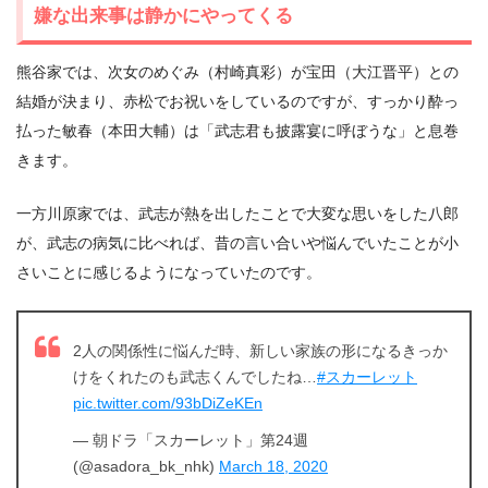
嫌な出来事は静かにやってくる
熊谷家では、次女のめぐみ（村崎真彩）が宝田（大江晋平）との
結婚が決まり、赤松でお祝いをしているのですが、すっかり酔っ
払った敏春（本田大輔）は「武志君も披露宴に呼ぼうな」と息巻
きます。
一方川原家では、武志が熱を出したことで大変な思いをした八郎
が、武志の病気に比べれば、昔の言い合いや悩んでいたことが小
さいことに感じるようになっていたのです。
2人の関係性に悩んだ時、新しい家族の形になるきっか
けをくれたのも武志くんでしたね…
#スカーレット
pic.twitter.com/93bDiZeKEn
— 朝ドラ「スカーレット」第24週
(@asadora_bk_nhk)
March 18, 2020