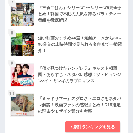
7
『三食ごはん』シリーズ1〜シリーズ9完全ま
とめ！韓国で不動の人気を誇るバラエティー
番組を徹底解説
8
短い映画おすすめ44選！短編アニメから80～
90分台の上映時間で見られる名作まで一挙紹
介！
9
『僕が見つけたシンデレラ』キャスト相関
図・あらすじ・ネタバレ感想！ソ・ヒョンジ
ン×イ・ミンギのラブロマンス
10
『ミッドサマー』のグロさ・エロさをネタバ
レ解説！映画ファンの感想まとめ！R15指定
の理由やモザイク部分も考察
累計ランキングを見る