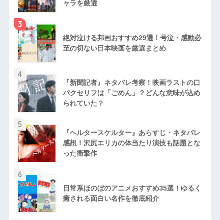
ャラを厳選
3
絶対泣ける邦画おすすめ29選！号泣・感動必
至の切ない日本映画を厳選まとめ
4
『新聞記者』ネタバレ考察！映画ラストの口
パクセリフは「ごめん」？どんな意味が込め
られていた？
5
『ヘルタースケルター』あらすじ・ネタバレ
感想！沢尻エリカの体当たり演技も話題とな
った衝撃作
6
日常系ほのぼのアニメおすすめ35選！ゆるく
癒される面白い名作を徹底紹介