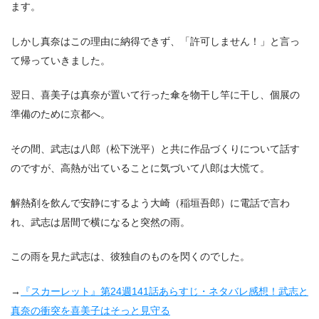
ます。
しかし真奈はこの理由に納得できず、「許可しません！」と言っ
て帰っていきました。
翌日、喜美子は真奈が置いて行った傘を物干し竿に干し、個展の
準備のために京都へ。
その間、武志は八郎（松下洸平）と共に作品づくりについて話す
のですが、高熱が出ていることに気づいて八郎は大慌て。
解熱剤を飲んで安静にするよう大崎（稲垣吾郎）に電話で言わ
れ、武志は居間で横になると突然の雨。
この雨を見た武志は、彼独自のものを閃くのでした。
→
『スカーレット』第24週141話あらすじ・ネタバレ感想！武志と
真奈の衝突を喜美子はそっと見守る