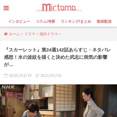
インタビュー
コラム/考察
ランキング/まとめ
動画配信
ホーム
ドラマ
国内ドラマ
『スカーレット』第24週142話あらすじ・ネタバレ
感想！水の波紋を描くと決めた武志に病気の影響
が…
2020/03/19
2021/01/16