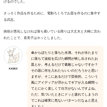
げるのでした。
さっそく作品を作るために、電動ろくろでお皿を作るのに集中す
る武志。
病状が悪化しなければ落ち着いている限りは大丈夫と大崎に言わ
れたことで、喜美子はホッとしました。
傘からぽたりと落ちた水滴。それが水たまり
に落ちて波紋を広げた瞬間が映し出されたお
皿とか、考えるだけで素敵じゃないですか？
KAMUI
その器に何を入れたらいいのだろうかと思い
ますが、そこにあるだけで芸術的。こういう
風にアイディアが浮かんでギアが入る瞬間っ
てとにかく楽しくて仕方がないんですよね。
ただ、気づいたときにドッと疲れてしまうの
でこれは確実に危ないパターンだなぁと思え
ました！