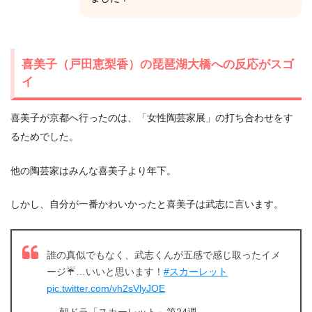
喜美子（戸田恵梨香）の琵琶湖大橋への反応がスゴ
イ
喜美子が京都へ行ったのは、「女性陶芸家展」の打ち合わせをす
るためでした。
他の陶芸家はみんな喜美子より年下。
しかし、自分が一番かわいかったと喜美子は武志に言います。
誰の真似でもなく、武志くんが五感で感じ取ったイメ
ージ☔…いいと思います！
#スカーレット
pic.twitter.com/vh2sVlyJOE