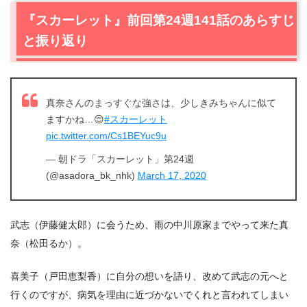
2.
【ネタバレ】『スカーレット』第24週142話あらすじ・
『スカーレット』前回第24週141話のあらすじ
感想
と振り返り
2.1
水の波紋を描くと決めた武志（伊藤健太郎）
2.2
喜美子（戸田恵梨香）の琵琶湖大橋への反応がスゴイ
2.3
嫌な出来事は静かにやってくる
真奈さんのまっすぐな強さは、少しきみちゃんに似て
3.
『スカーレット』第24週142話まとめ
ますかね…😌
#スカーレット
pic.twitter.com/Cs1BEYuc9u
— 朝ドラ「スカーレット」第24週
(@asadora_bk_nhk)
March 17, 2020
武志（伊藤健太郎）に会うため、雨の中川原家までやって来た真
奈（松田るか）。
喜美子（戸田恵梨香）に自分の想いを語り、改めて武志の元へと
行くのですが、病気を理由に近づかないでくれと言われてしまい