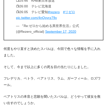
📺25:46 KHB東日本放送
📺26:00 テレビ北海道
📺26:05 テレビ愛知
#rezero
#リゼロ
pic.twitter.com/4nQoyrz79v
— 『Re:ゼロから始める異世界生活』公式
(@Rezero_official)
September 17, 2020
何度もやり直すと決めたスバルは、今回で色々な情報を手に入れ
ました。
そして、今まで以上に多くの死を目の当たりにしました。
フレデリカ、ペトラ、ベアトリス、ラム、ガーフィール、ロズワ
ール。
ベアトリスの本音と悲願を聞いたスバルは、どうやって彼女を救
い出すのでしょうか。