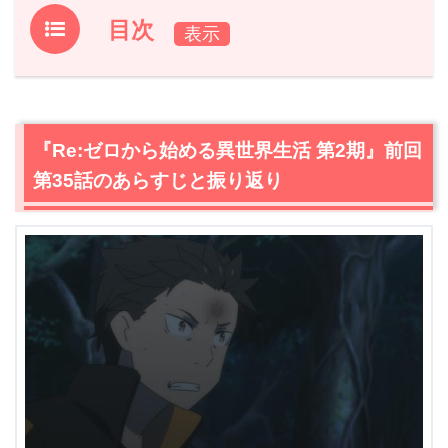
目次
1.
『Re:ゼロから始める異世界生活 第2期』前回第35話の
あらすじと振り返り
2.
【ネタバレ】『Re:ゼロから始める異世界生活 第2期』
『Re:ゼロから始める異世界生活 第2期』前回
第36話あらすじ・感想
第35話のあらすじと振り返り
2.1
ベアトリスの400年
2.2
悲願
2.3
避けられないエルザとの衝突
2.4
エミリアの闇
2.5
全ては目的のために
2.6
死の味
3.
『Re:ゼロから始める異世界生活 第2期』第36話あらす
じ・ネタバレ感想まとめ