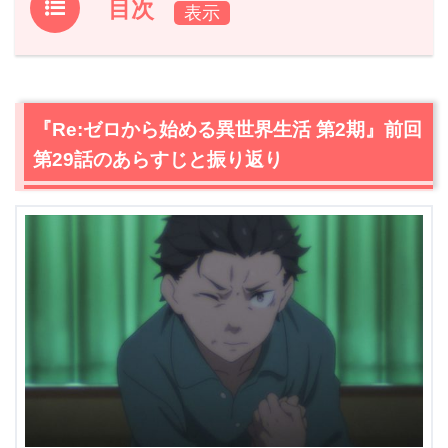
目次
1.
『Re:ゼロから始める異世界生活 第2期』前回第29話の
あらすじと振り返り
2.
【ネタバレ】『Re:ゼロから始める異世界生活 第2期』
『Re:ゼロから始める異世界生活 第2期』前回
第30話あらすじ・感想
第29話のあらすじと振り返り
2.1
過去と向き合ったスバル
2.2
エキドナに言いたいこと
2.3
向き合えない過去
2.4
聖域の契約
2.5
エミリアの弱い部分
2.6
ラムからの忠告
2.7
フレデリカとガーフィール
2.8
ロズワールの思惑
2.9
全ては計画通り
2.10
お互いを信じている
2.11
スバルに迫る、死