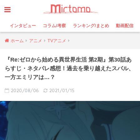
インタビュー
コラム/考察
ランキング/まとめ
動画配信
ホーム
アニメ
TVアニメ
『Re:ゼロから始める異世界生活 第2期』第30話あ
らすじ・ネタバレ感想！過去を乗り越えたスバル、
一方エミリアは…？
2020/08/06
2021/01/15