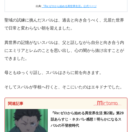
出典:
『Re:ゼロから始める異世界生活』公式ページ
3.
『Re:ゼロから始める異世界生活 第2期』第30話あらす
じ・ネタバレ感想まとめ
聖域の試練に挑んだスバルは、過去と向き合うべく、元居た世界
で日常と変わらない朝を迎えました。
異世界の記憶がないスバルは、父と話しながら自分と向き合う内
にエミリアとレムのことを思い出し、心の闇から抜け出すことが
できました。
母ともゆっくり話し、スバルはさらに前を向きます。
そしてスバルが学校へ行くと、そこにいたのはエキドナでした。
関連記事
『Re:ゼロから始める異世界生活 第2期』第29
話あらすじ・ネタバレ感想！明らかになるス
バルの不登校時代