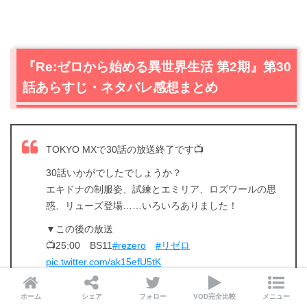
『Re:ゼロから始める異世界生活 第2期』第30
話あらすじ・ネタバレ感想まとめ
TOKYO MXで30話の放送終了です📺
30話いかがでしたでしょうか？
エキドナの制服姿、試練とエミリア、ロズワールの思
惑、リューズ登場……いろいろありました！
▼この後の放送
📺25:00 BS11
#rezero
#リゼロ
pic.twitter.com/ak15efU5tK
— 『Re:ゼロから始める異世界生活』公式
ホーム
シェア
フォロー
VOD完全比較
メニュー
(@Rezero_official)
August 5, 2020