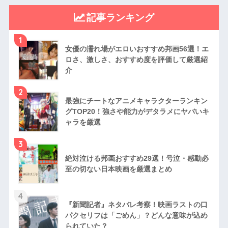
記事ランキング
1
女優の濡れ場がエロいおすすめ邦画56選！エ
ロさ、激しさ、おすすめ度を評価して厳選紹
介
2
最強にチートなアニメキャラクターランキン
グTOP20！強さや能力がデタラメにヤバいキ
ャラを厳選
3
絶対泣ける邦画おすすめ29選！号泣・感動必
至の切ない日本映画を厳選まとめ
4
『新聞記者』ネタバレ考察！映画ラストの口
パクセリフは「ごめん」？どんな意味が込め
られていた？