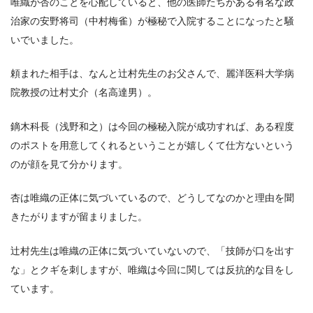
唯織が杏のことを心配していると、他の医師たちがある有名な政
治家の安野将司（中村梅雀）が極秘で入院することになったと騒
いでいました。
頼まれた相手は、なんと辻村先生のお父さんで、麗洋医科大学病
院教授の辻村丈介（名高達男）。
鏑木科長（浅野和之）は今回の極秘入院が成功すれば、ある程度
のポストを用意してくれるということが嬉しくて仕方ないという
のが顔を見て分かります。
杏は唯織の正体に気づいているので、どうしてなのかと理由を聞
きたがりますが留まりました。
辻村先生は唯織の正体に気づいていないので、「技師が口を出す
な」とクギを刺しますが、唯織は今回に関しては反抗的な目をし
ています。