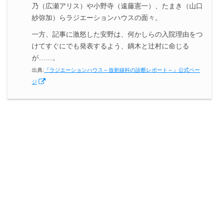
乃（広瀬アリス）や小野寺（遠藤憲一）、たまき（山口
紗弥加）らラジエーションハウスの面々。
一方、記事に激怒した安野は、何かしらの入院理由をつ
けてすぐにでも発表するよう、鏑木と辻村に命じる
が……。
出典:
『ラジエーションハウス～放射線科の診断レポート～』公式ペー
ジ