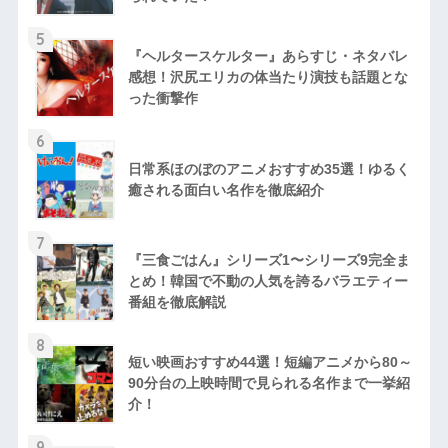
5
『ヘルタースケルター』あらすじ・ネタバレ
感想！沢尻エリカの体当たり演技も話題とな
った衝撃作
6
日常系ほのぼのアニメおすすめ35選！ゆるく
癒される面白い名作を徹底紹介
7
『三食ごはん』シリーズ1〜シリーズ9完全ま
とめ！韓国で不動の人気を誇るバラエティー
番組を徹底解説
8
短い映画おすすめ44選！短編アニメから80～
90分台の上映時間で見られる名作まで一挙紹
介！
9