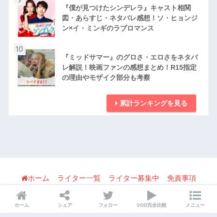
『僕が見つけたシンデレラ』キャスト相関
図・あらすじ・ネタバレ感想！ソ・ヒョンジ
ン×イ・ミンギのラブロマンス
10
『ミッドサマー』のグロさ・エロさをネタバ
レ解説！映画ファンの感想まとめ！R15指定
の理由やモザイク部分も考察
累計ランキングを見る
ホーム
ライター一覧
ライター募集中
免責事項
利用規約
パブリシティ・宣伝・取材の問い合わせ
ホーム
シェア
フォロー
VOD完全比較
メニュー
プライバシーポリシー