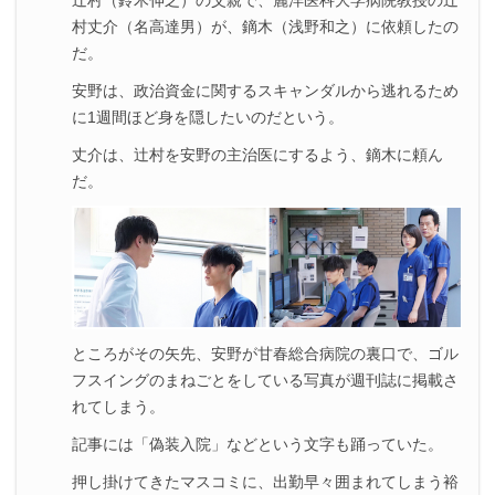
辻村（鈴木伸之）の父親で、麗洋医科大学病院教授の辻
村丈介（名高達男）が、鏑木（浅野和之）に依頼したの
だ。
安野は、政治資金に関するスキャンダルから逃れるため
に1週間ほど身を隠したいのだという。
丈介は、辻村を安野の主治医にするよう、鏑木に頼ん
だ。
ところがその矢先、安野が甘春総合病院の裏口で、ゴル
フスイングのまねごとをしている写真が週刊誌に掲載さ
れてしまう。
記事には「偽装入院」などという文字も踊っていた。
押し掛けてきたマスコミに、出勤早々囲まれてしまう裕