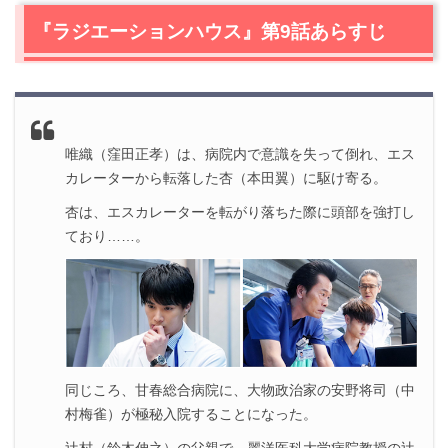
2.1
杏（本田翼）の検査
『ラジエーションハウス』第9話あらすじ
2.2
辻村先生（鈴木伸之）の葛藤
2.3
杏（本田翼）の病気
3.
『ラジエーションハウス』第9話まとめ
唯織（窪田正孝）は、病院内で意識を失って倒れ、エス
カレーターから転落した杏（本田翼）に駆け寄る。
杏は、エスカレーターを転がり落ちた際に頭部を強打し
ており……。
同じころ、甘春総合病院に、大物政治家の安野将司（中
村梅雀）が極秘入院することになった。