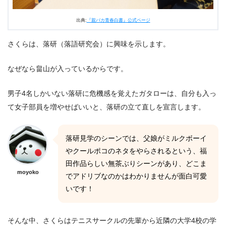
出典:
『親バカ青春白書』公式ページ
さくらは、落研（落語研究会）に興味を示します。
なぜなら畠山が入っているからです。
男子4名しかいない落研に危機感を覚えたガタローは、自分も入っ
て女子部員を増やせばいいと、落研の立て直しを宣言します。
落研見学のシーンでは、父娘がミルクボーイ
やクールポコのネタをやらされるという、福
田作品らしい無茶ぶりシーンがあり、どこま
moyoko
でアドリブなのかはわかりませんが面白可愛
いです！
そんな中、さくらはテニスサークルの先輩から近隣の大学4校の学