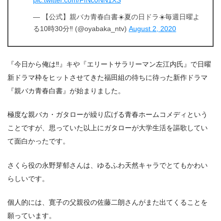
pic.twitter.com/FfNc0NN1XS
— 【公式】親バカ青春白書☀️夏の日ドラ☀️毎週日曜よ
る10時30分‼️ (@oyabaka_ntv)
August 2, 2020
『今日から俺は‼』キや『エリートサラリーマン左江内氏』で日曜
新ドラマ枠をヒットさせてきた福田組の待ちに待った新作ドラマ
『親バカ青春白書』が始まりました。
極度な親バカ・ガタローが繰り広げる青春ホームコメディという
ことですが、思っていた以上にガタローが大学生活を謳歌してい
て面白かったです。
さくら役の永野芽郁さんは、ゆるふわ天然キャラでとてもかわい
らしいです。
個人的には、寛子の父親役の佐藤二朗さんがまた出てくることを
願っています。