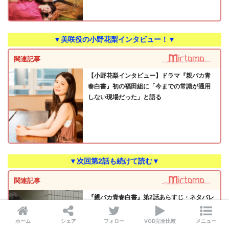
▼美咲役の小野花梨インタビュー！▼
関連記事
【小野花梨インタビュー】ドラマ『親バカ青
春白書』初の福田組に「今までの常識が通用
しない現場だった」と語る
▼次回第2話も続けて読む▼
関連記事
『親バカ青春白書』第2話あらすじ・ネタバレ
感想！畠山から弟子入りを志願されたガタロ
ーは…
ホーム
シェア
フォロー
VOD完全比較
メニュー