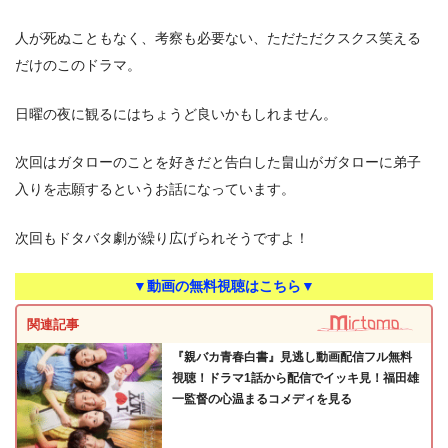
人が死ぬこともなく、考察も必要ない、ただただクスクス笑える
だけのこのドラマ。
日曜の夜に観るにはちょうど良いかもしれません。
次回はガタローのことを好きだと告白した畠山がガタローに弟子
入りを志願するというお話になっています。
次回もドタバタ劇が繰り広げられそうですよ！
▼動画の無料視聴はこちら▼
関連記事
『親バカ青春白書』見逃し動画配信フル無料
視聴！ドラマ1話から配信でイッキ見！福田雄
一監督の心温まるコメディを見る