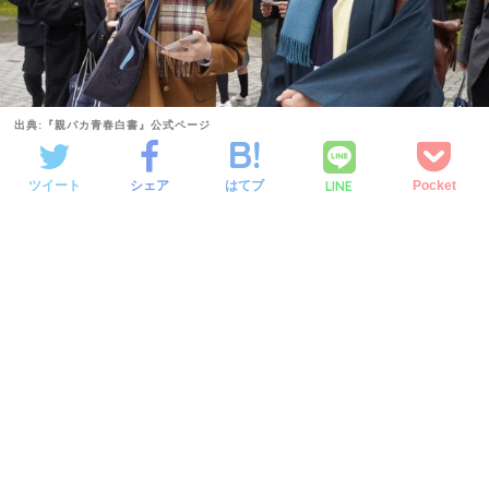
出典:『親バカ青春白書』公式ページ
LINE
ツイート
シェア
はてブ
Pocket