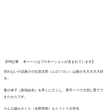
【PR記事 本ページはプロモーションが含まれています】
売れない小説家の小比賀太郎（ムロツヨシ）は娘が大大大大大好
き。
妻の幸子（新垣結衣）を早くに亡くし、男手一つで大切に育てて
きたからです。
そんな娘のさくら（永野芽郁）もとうとう大学生。