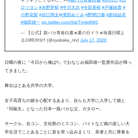
キラキラしてる中に…👀
#親バカ青春白書
#8月2日
#ム
2.6
喧嘩長屋
ロツヨシ
#永野芽郁
#中川大志
#今田美桜
#戸塚純貴
#
2.7
よそはよそ、うちはうち
小野花梨
#谷口翔太
/
#濱田めぐみ
#野間口徹
#新垣結衣
2.8
ガタローコール
#福田雄一
pic.twitter.com/XdzTm4e8W1
3.
『親バカ青春白書』 第1話あらすじ・ネタバレ感想まと
— 【公式】親バカ青春白書☀️夏の日ドラ☀️毎週日曜よ
め
る10時30分‼️ (@oyabaka_ntv)
July 17, 2020
日曜の夜に『今日から俺は‼』でおなじみ福田雄一監督作品が帰っ
てきました。
舞台はとある共学の大学。
女子高育ちの娘を心配するあまり、自らも大学に入学して娘と
『同級生』となった日本一親バカな父、ガタロー。
サークル、合コン、文化祭のミスコン、バイトなど娘の楽しい大
学生活でことあるごとに首を突っ込みまくり、若者と共に青春を