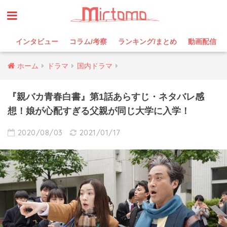
インタビュー
コラム/考察
ランキング/まとめ
動画配信
ホーム
ドラマ
国内ドラマ
『親バカ青春白書』第1話あらすじ・ネタバレ感
想！娘が心配すぎる父親が同じ大学に入学！
2020/08/03
2021/01/17