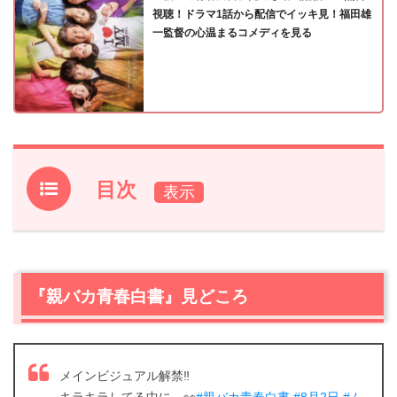
視聴！ドラマ1話から配信でイッキ見！福田雄
一監督の心温まるコメディを見る
目次
1.
『親バカ青春白書』見どころ
2.
【ネタバレ】『親バカ青春白書』 第1話あらすじ・感想
2.1
親バカのガタロー
『親バカ青春白書』見どころ
2.2
さくらの一目ぼれ
2.3
落語研究会
2.4
東京スカイツリー
メインビジュアル解禁‼️
2.5
インカレパーティー