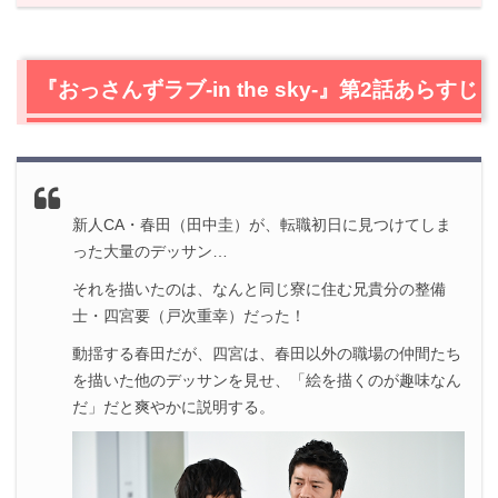
1.
『おっさんずラブ-in the sky-』第2話あらすじ
2.
【ネタバレ』『おっさんずラブ-in the sky-』第2話の感
想
『おっさんずラブ-in the sky-』第2話あらすじ
2.1
『おっさんずラブ-in the sky-』第1話の振り返りあらす
じ
2.2
成瀬（千葉雄大）のパワハラ疑惑
2.3
成瀬（千葉雄大）が少しずつ創一（田中圭）に心を開
く
新人CA・春田（田中圭）が、転職初日に見つけてしま
2.4
驚きの真実と恋の行方
った大量のデッサン…
それを描いたのは、なんと同じ寮に住む兄貴分の整備
3.
『おっさんずラブ-in the sky-』第2話まとめ
士・四宮要（戸次重幸）だった！
動揺する春田だが、四宮は、春田以外の職場の仲間たち
を描いた他のデッサンを見せ、「絵を描くのが趣味なん
だ」だと爽やかに説明する。