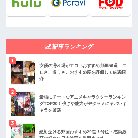
記事ランキング
1
女優の濡れ場がエロいおすすめ邦画56選！エ
ロさ、激しさ、おすすめ度を評価して厳選紹
介
2
最強にチートなアニメキャラクターランキン
グTOP20！強さや能力がデタラメにヤバいキ
ャラを厳選
3
絶対泣ける邦画おすすめ29選！号泣・感動必