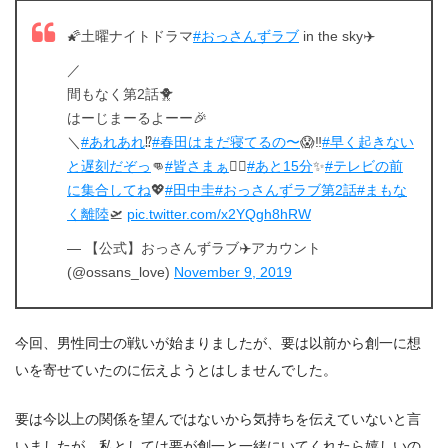
🌠土曜ナイトドラマ
#おっさんずラブ
in the sky✈️
／
間もなく第2話🐥
はーじまーるよーー🎉
＼
#あれあれ
⁉️
#春田はまだ寝てるの〜
😱‼️
#早く起きない
と遅刻だぞっ
👊
#皆さまぁ
🙇‍♂️
#あと15分
✨
#テレビの前
に集合してね
💖
#田中圭
#おっさんずラブ第2話
#まもな
く離陸
🛫
pic.twitter.com/x2YQgh8hRW
— 【公式】おっさんずラブ✈️アカウント
(@ossans_love)
November 9, 2019
今回、男性同士の戦いが始まりましたが、要は以前から創一に想
いを寄せていたのに伝えようとはしませんでした。
要は今以上の関係を望んではないから気持ちを伝えていないと言
いましたが、私としては要が創一と一緒にいてくれたら嬉しいの