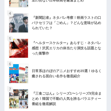
至の切ない日本映画を厳選まとめ
4
『新聞記者』ネタバレ考察！映画ラストの口
パクセリフは「ごめん」？どんな意味が込め
られていた？
5
『ヘルタースケルター』あらすじ・ネタバレ
感想！沢尻エリカの体当たり演技も話題とな
った衝撃作
6
日常系ほのぼのアニメおすすめ35選！ゆるく
癒される面白い名作を徹底紹介
7
『三食ごはん』シリーズ1〜シリーズ9完全ま
とめ！韓国で不動の人気を誇るバラエティー
番組を徹底解説