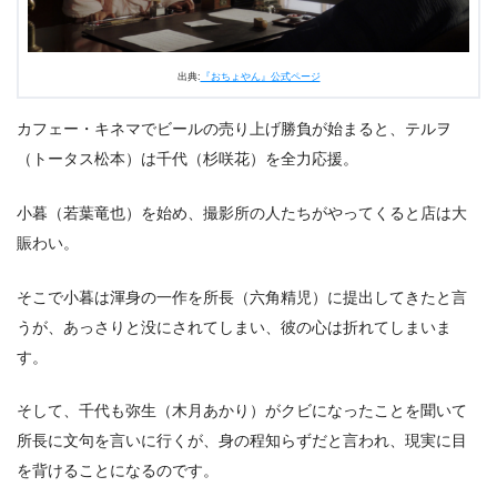
出典:
『おちょやん』公式ページ
カフェー・キネマでビールの売り上げ勝負が始まると、テルヲ
（トータス松本）は千代（杉咲花）を全力応援。
小暮（若葉竜也）を始め、撮影所の人たちがやってくると店は大
賑わい。
そこで小暮は渾身の一作を所長（六角精児）に提出してきたと言
うが、あっさりと没にされてしまい、彼の心は折れてしまいま
す。
そして、千代も弥生（木月あかり）がクビになったことを聞いて
所長に文句を言いに行くが、身の程知らずだと言われ、現実に目
を背けることになるのです。