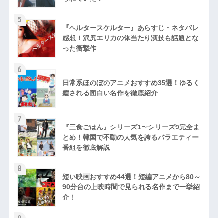
5
『ヘルタースケルター』あらすじ・ネタバレ
感想！沢尻エリカの体当たり演技も話題とな
った衝撃作
6
日常系ほのぼのアニメおすすめ35選！ゆるく
癒される面白い名作を徹底紹介
7
『三食ごはん』シリーズ1〜シリーズ9完全ま
とめ！韓国で不動の人気を誇るバラエティー
番組を徹底解説
8
短い映画おすすめ44選！短編アニメから80～
90分台の上映時間で見られる名作まで一挙紹
介！
9