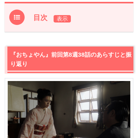
目次
1.
『おちょやん』前回第8週38話のあらすじと振り返り
2.
【ネタバレ】『おちょやん』第8週39話あらすじ・感想
2.1
お金で繋がれた縁。父の言葉に失望した千代（杉咲花）
『おちょやん』前回第8週38話のあらすじと振
は…
り返り
2.2
「芝居はもうええ」撮影所に出向くことを辞めた千代
（杉咲花）に小暮（若葉竜也）がポロポーズ
2.3
勝手なことを言う一平（成田凌）に激怒。「あんたに
うちの何がわかんねん！」に対する彼の答えは
3.
『おちょやん』第8週39話あらすじ・ネタバレ感想まと
め