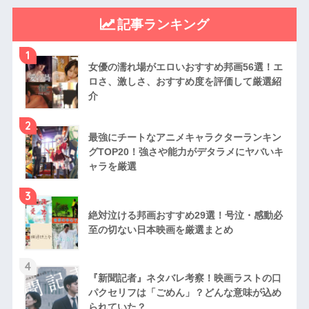
記事ランキング
1
女優の濡れ場がエロいおすすめ邦画56選！エ
ロさ、激しさ、おすすめ度を評価して厳選紹
介
2
最強にチートなアニメキャラクターランキン
グTOP20！強さや能力がデタラメにヤバいキ
ャラを厳選
3
絶対泣ける邦画おすすめ29選！号泣・感動必
至の切ない日本映画を厳選まとめ
4
『新聞記者』ネタバレ考察！映画ラストの口
パクセリフは「ごめん」？どんな意味が込め
られていた？