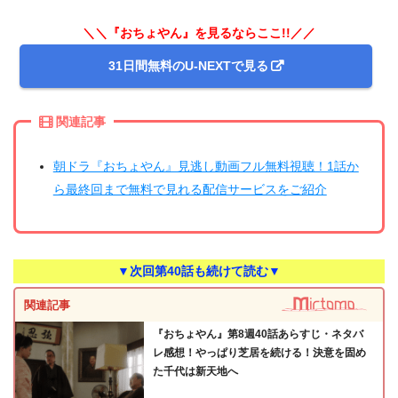
＼＼『おちょやん』を見るならここ!!／／
31日間無料のU-NEXTで見る
関連記事
朝ドラ『おちょやん』見逃し動画フル無料視聴！1話か
ら最終回まで無料で見れる配信サービスをご紹介
▼次回第40話も続けて読む▼
関連記事
『おちょやん』第8週40話あらすじ・ネタバ
レ感想！やっぱり芝居を続ける！決意を固め
た千代は新天地へ