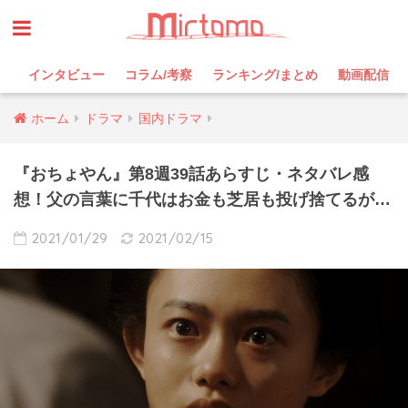
インタビュー
コラム/考察
ランキング/まとめ
動画配信
ホーム
ドラマ
国内ドラマ
『おちょやん』第8週39話あらすじ・ネタバレ感
想！父の言葉に千代はお金も芝居も投げ捨てるが…
2021/01/29
2021/02/15