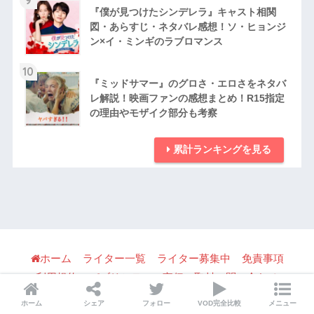
『僕が見つけたシンデレラ』キャスト相関
図・あらすじ・ネタバレ感想！ソ・ヒョンジ
ン×イ・ミンギのラブロマンス
10
『ミッドサマー』のグロさ・エロさをネタバ
レ解説！映画ファンの感想まとめ！R15指定
の理由やモザイク部分も考察
累計ランキングを見る
ホーム
ライター一覧
ライター募集中
免責事項
利用規約
パブリシティ・宣伝・取材の問い合わせ
プライバシーポリシー
ホーム
シェア
フォロー
VOD完全比較
メニュー