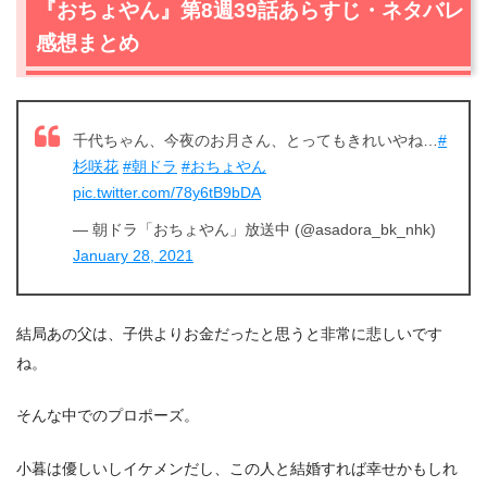
『おちょやん』第8週39話あらすじ・ネタバレ
感想まとめ
千代ちゃん、今夜のお月さん、とってもきれいやね…
#
杉咲花
#朝ドラ
#おちょやん
pic.twitter.com/78y6tB9bDA
— 朝ドラ「おちょやん」放送中 (@asadora_bk_nhk)
January 28, 2021
結局あの父は、子供よりお金だったと思うと非常に悲しいです
ね。
そんな中でのプロポーズ。
小暮は優しいしイケメンだし、この人と結婚すれば幸せかもしれ