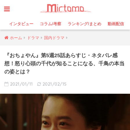
インタビュー
コラム/考察
ランキング/まとめ
動画配信
ホーム
ドラマ
国内ドラマ
『おちょやん』第5週25話あらすじ・ネタバレ感
想！怒り心頭の千代が知ることになる、千鳥の本当
の姿とは？
2021/01/11
2021/02/15