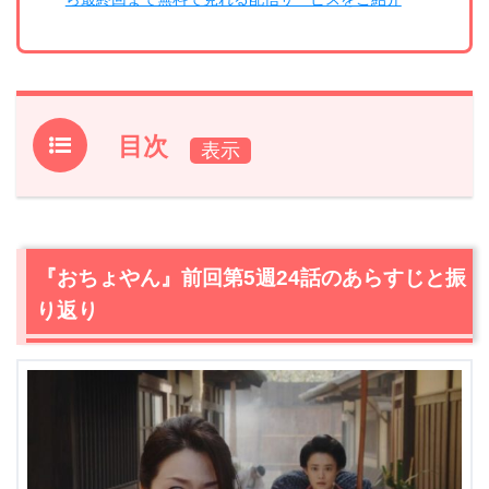
目次
1.
『おちょやん』前回第5週24話のあらすじと振り返り
2.
【ネタバレ】『おちょやん』第5週25話あらすじ・感想
2.1
怒り爆発の千代（杉咲花）は言う「お世話になりまし
『おちょやん』前回第5週24話のあらすじと振
た。いや、お世話しました！」
り返り
2.2
千代（杉咲花）に会いに来てやけ酒する清子（映美く
らら）。長年側にいる彼女から見た千鳥（若村麻由美）と
は
2.3
千鳥（若村麻由美）は誰よりも芝居に真剣。千代（杉
咲花）はもう一度…
3.
『おちょやん』第5週25話あらすじ・ネタバレ感想まと