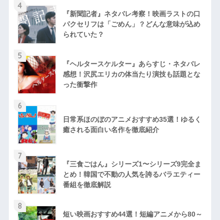
4
『新聞記者』ネタバレ考察！映画ラストの口
パクセリフは「ごめん」？どんな意味が込め
られていた？
5
『ヘルタースケルター』あらすじ・ネタバレ
感想！沢尻エリカの体当たり演技も話題とな
った衝撃作
6
日常系ほのぼのアニメおすすめ35選！ゆるく
癒される面白い名作を徹底紹介
7
『三食ごはん』シリーズ1〜シリーズ9完全ま
とめ！韓国で不動の人気を誇るバラエティー
番組を徹底解説
8
短い映画おすすめ44選！短編アニメから80～