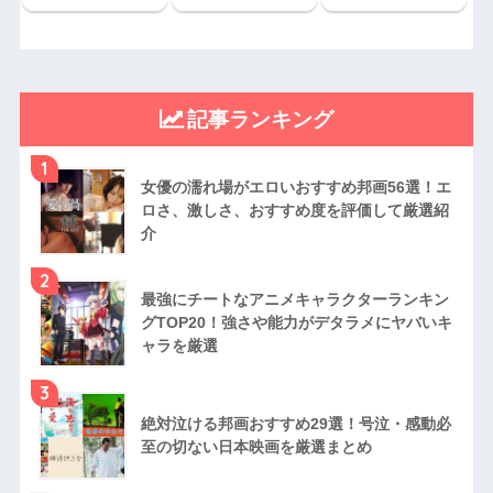
記事ランキング
1
女優の濡れ場がエロいおすすめ邦画56選！エ
ロさ、激しさ、おすすめ度を評価して厳選紹
介
2
最強にチートなアニメキャラクターランキン
グTOP20！強さや能力がデタラメにヤバいキ
ャラを厳選
3
絶対泣ける邦画おすすめ29選！号泣・感動必
至の切ない日本映画を厳選まとめ