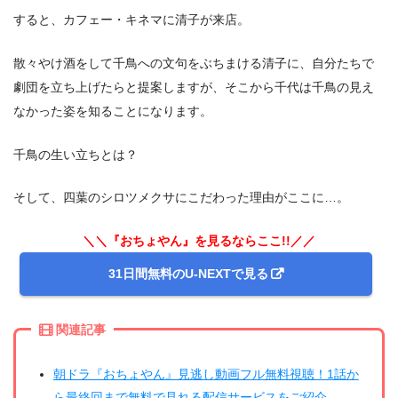
すると、カフェー・キネマに清子が来店。
散々やけ酒をして千鳥への文句をぶちまける清子に、自分たちで
劇団を立ち上げたらと提案しますが、そこから千代は千鳥の見え
なかった姿を知ることになります。
千鳥の生い立ちとは？
そして、四葉のシロツメクサにこだわった理由がここに…。
＼＼『おちょやん』を見るならここ!!／／
31日間無料のU-NEXTで見る
関連記事
朝ドラ『おちょやん』見逃し動画フル無料視聴！1話か
ら最終回まで無料で見れる配信サービスをご紹介