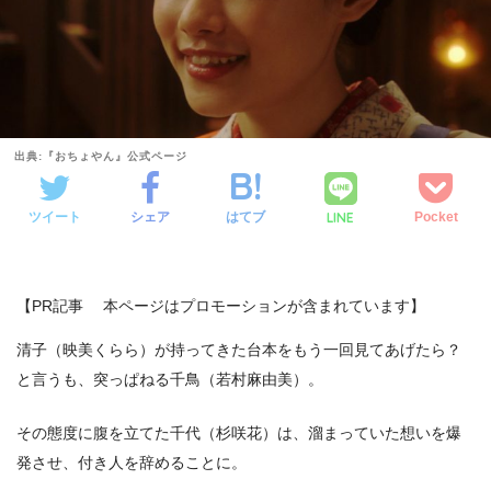
出典:『おちょやん』公式ページ
LINE
ツイート
シェア
はてブ
Pocket
【PR記事 本ページはプロモーションが含まれています】
清子（映美くらら）が持ってきた台本をもう一回見てあげたら？
と言うも、突っぱねる千鳥（若村麻由美）。
その態度に腹を立てた千代（杉咲花）は、溜まっていた想いを爆
発させ、付き人を辞めることに。