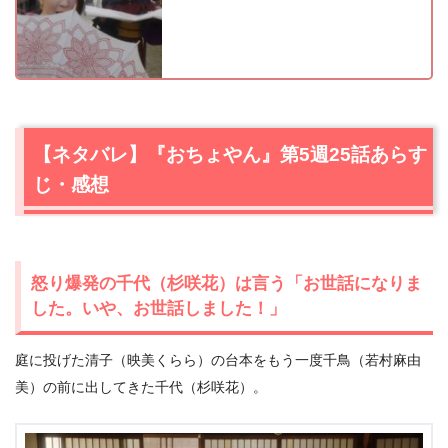
【ネタバレ】『おちょやん』第5週25話あらす
じ・感想
怒り爆発の千代（杉咲花）は言う「お世話になりま
した。いや、お世話しました！」
庭に投げた清子（映美くらら）の台本をもう一度千鳥（若村麻由
美）の前に出してきた千代（杉咲花）。